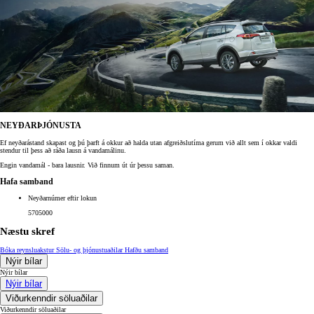
NEYÐARÞJÓNUSTA
Ef neyðarástand skapast og þú þarft á okkur að halda utan afgreiðslutíma gerum við allt sem í okkar valdi
stendur til þess að ráða lausn á vandamálinu.
Engin vandamál - bara lausnir. Við finnum út úr þessu saman.
Hafa samband
Neyðarnúmer eftir lokun
5705000
Næstu skref
Bóka reynsluakstur
Sölu- og þjónustuaðilar
Hafðu samband
Nýir bílar
Nýir bílar
Nýir bílar
Viðurkenndir söluaðilar
Viðurkenndir söluaðilar