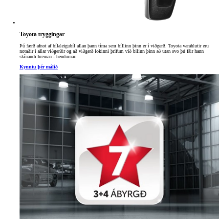
Toyota tryggingar
Þú færð afnot af bílaleigubíl allan þann tíma sem bíllinn þinn er í viðgerð. Toyota varahlutir eru
notaðir í allar viðgerðir og að viðgerð lokinni þrífum við bílinn þinn að utan svo þú fáir hann
skínandi hreinan í hendurnar.
Kynntu þér málið