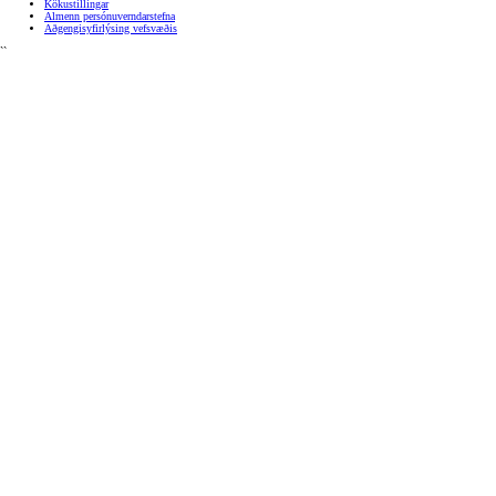
Kökustillingar
Almenn persónuverndarstefna
Aðgengisyfirlýsing vefsvæðis
``