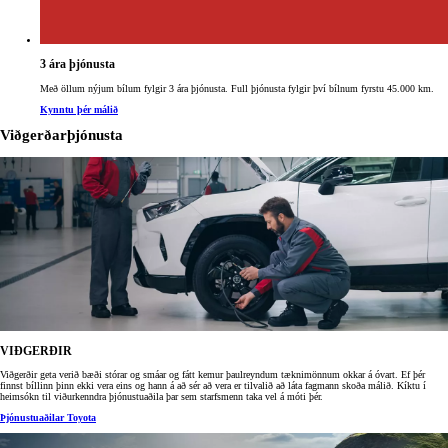
3 ára þjónusta
Með öllum nýjum bílum fylgir 3 ára þjónusta. Full þjónusta fylgir því bílnum fyrstu 45.000 km.
Kynntu þér málið
Viðgerðarþjónusta
VIÐGERÐIR
Viðgerðir geta verið bæði stórar og smáar og fátt kemur þaulreyndum tæknimönnum okkar á óvart. Ef þér
finnst bíllinn þinn ekki vera eins og hann á að sér að vera er tilvalið að láta fagmann skoða málið. Kíktu í
heimsókn til viðurkenndra þjónustuaðila þar sem starfsmenn taka vel á móti þér.
Þjónustuaðilar Toyota