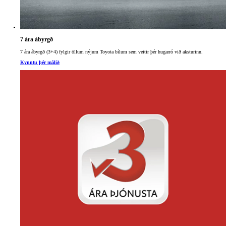
7 ára ábyrgð
7 ára ábyrgð (3+4) fylgir öllum nýjum Toyota bílum sem veitir þér hugarró við aksturinn.
Kynntu þér málið