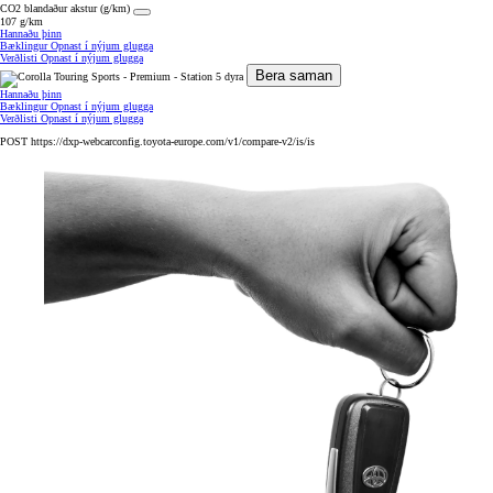
CO2 blandaður akstur (g/km)
107 g/km
Hannaðu þinn
Bæklingur
Opnast í nýjum glugga
Verðlisti
Opnast í nýjum glugga
Bera saman
Hannaðu þinn
Bæklingur
Opnast í nýjum glugga
Verðlisti
Opnast í nýjum glugga
POST https://dxp-webcarconfig.toyota-europe.com/v1/compare-v2/is/is