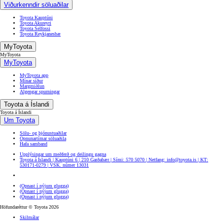
Viðurkenndir söluaðilar
Toyota Kauptúni
Toyota Akureyri
Toyota Selfossi
Toyota Reykjanesbæ
MyToyota
MyToyota
MyToyota
MyToyota app
Mínar síður
Margmiðlun
Algengar spurningar
Toyota á Íslandi
Toyota á Íslandi
Um Toyota
Sölu- og þjónustuaðilar
Opnunartímar söluaðila
Hafa samband
Upplýsingar um meðferð og deilingu gagna
Toyota á Íslandi | Kauptúni 6 | 210 Garðabær | Sími: 570 5070 | Netfang: info@toyota.is | KT:
530171-0279 | VSK. númer 13031
(Opnast í nýjum glugga)
(Opnast í nýjum glugga)
(Opnast í nýjum glugga)
Höfundaréttur © Toyota 2026
Skilmálar