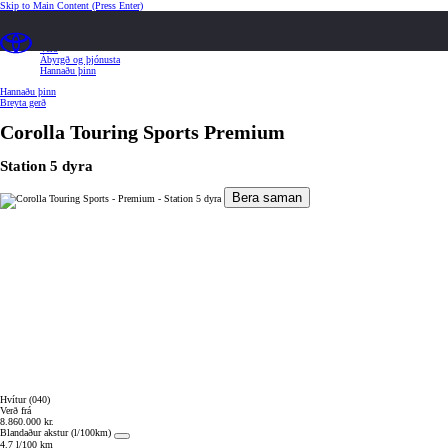
Skip to Main Content
(Press Enter)
Yfirlit
Tækni og búnaður
Verð
Ábyrgð og þjónusta
Hannaðu þinn
Hannaðu þinn
Breyta gerð
Corolla Touring Sports
Premium
Station 5 dyra
Bera saman
Hvítur (040)
Verð frá
8.860.000 kr.
Blandaður akstur (l/100km)
4.7 l/100 km