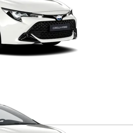
Verð frá
Prius Plug-in
HYBRID