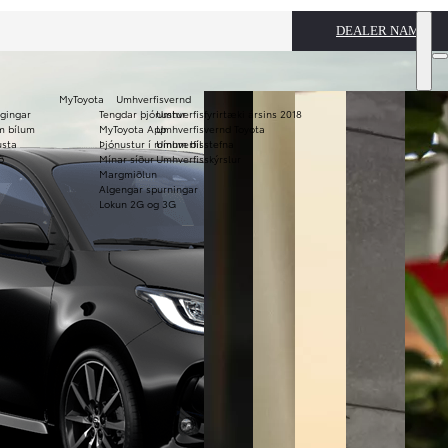
DEALER NAME
MyToyota
Umhverfisvernd
ggingar
Tengdar þjónustur
Umhverfisfyrirtæki ársins 2018
Notaðir bílar
m bílum
MyToyota App
Umhverfisvernd Toyota
usta
Þjónustur í mínum bíl
Umhverfisstefna
KINTO
Verð og
ð
Mínar síður
Umhverfisskýrslur
langtímaleiga
bæklinga
Margmiðlun
Algengar spurningar
Lokun 2G og 3G