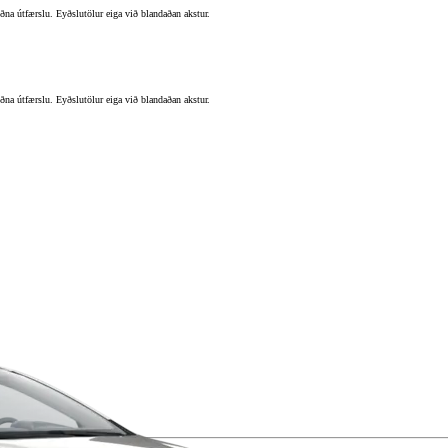
ðna útfærslu. Eyðslutölur eiga við blandaðan akstur.
Verð frá
Corolla Cross
HYBRID
ðna útfærslu. Eyðslutölur eiga við blandaðan akstur.