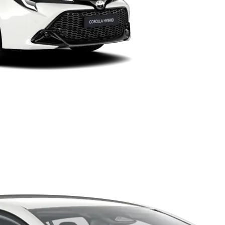
Verð frá
Proace City Verso
RAFMAGN OG DÍSIL
Verð frá