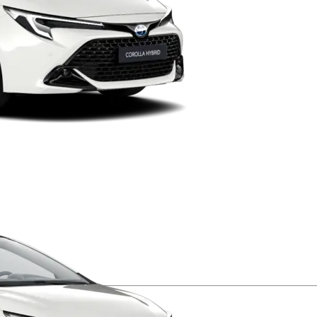
Verð frá
RAV4
HYBRID