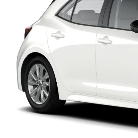
Upplýsingar um verð og vöruframboð eru birtar með fyrirvara um villur