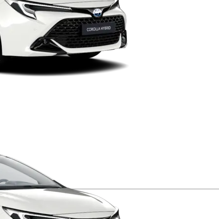
Verð frá
Proace
RAFMAGN