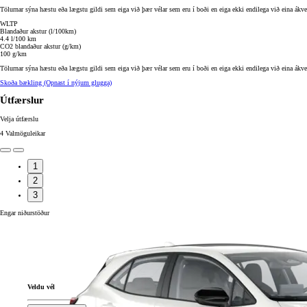
Tölurnar sýna hæstu eða lægstu gildi sem eiga við þær vélar sem eru í boði en eiga ekki endilega við eina ákve
WLTP
Blandaður akstur (l/100km)
4.4 l/100 km
CO2 blandaður akstur (g/km)
Verð frá
100 g/km
Corolla Sedan
HYBRID
Tölurnar sýna hæstu eða lægstu gildi sem eiga við þær vélar sem eru í boði en eiga ekki endilega við eina ákve
Skoða bækling
(Opnast í nýjum glugga)
Útfærslur
Velja útfærslu
4
Valmöguleikar
1
2
3
Engar niðurstöður
Veldu vél