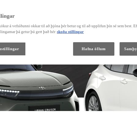
lingar
ökur á vefsíðunni okkar til að þjóna þér betur og til að upplifun þín sé sem best. E
Verð frá
Corolla Hatchback
lingarnar þá getur þú gert það hér
skoða stillingar
HYBRID
stillingar
Hafna öllum
Samþy