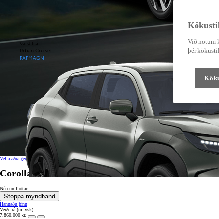
Kökustil
Við notum k
Verð frá
Urban Cruiser
þér kökustil
RAFMAGN
Köku
Velja aðra gerð
Corolla Hatchback
Nú enn flottari
Stoppa myndband
Hannaðu þinn
Verð frá
(m. vsk)
7.860.000 kr.