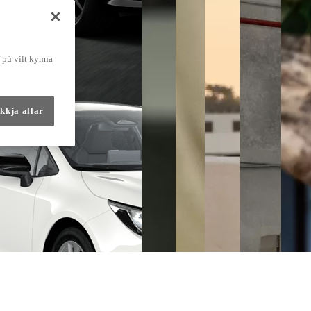
f þú vilt kynna
kkja allar
0:00 / 0:10