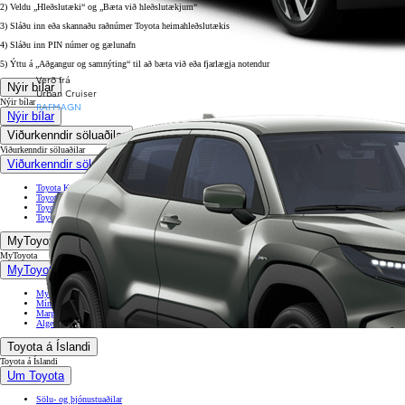
2) Veldu „Hleðslutæki“ og „Bæta við hleðslutækjum“
3) Sláðu inn eða skannaðu raðnúmer Toyota heimahleðslutækis
4) Sláðu inn PIN númer og gælunafn
5) Ýttu á „Aðgangur og samnýting“ til að bæta við eða fjarlægja notendur
Verð frá
Nýir bílar
Urban Cruiser
Nýir bílar
RAFMAGN
Nýir bílar
Viðurkenndir söluaðilar
Viðurkenndir söluaðilar
Viðurkenndir söluaðilar
Toyota Kauptúni
Toyota Akureyri
Toyota Selfossi
Toyota Reykjanesbæ
MyToyota
MyToyota
MyToyota
MyToyota app
Mínar síður
Margmiðlun
Algengar spurningar
Toyota á Íslandi
Toyota á Íslandi
Um Toyota
Sölu- og þjónustuaðilar