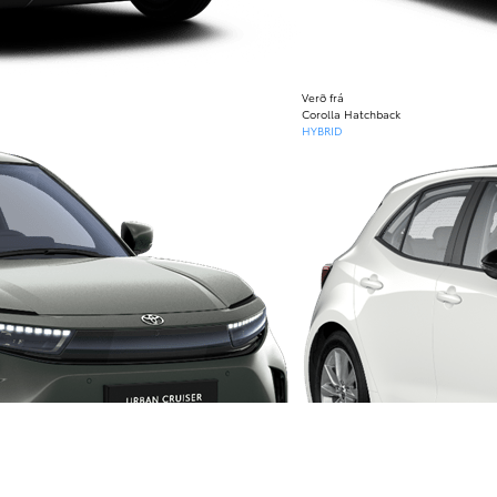
Verð frá
Corolla Hatchback
HYBRID