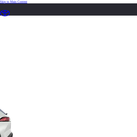
(Press Enter)
Skip to Main Content
loading content
Hannaðu þinn
Active