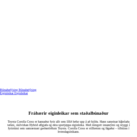
Búnaðarlýsing
Búnaðarlýsing
Eiginleikar
Eiginleikar
Frábærir eiginleikar sem staðalbúnaður
Toyota Corolla Cross er hannaður fyrir allt sem lífið hefur upp á að bjóða. Hann sameinar háþróaða
tækni, skilvirkan Hybrid aflgjafa og ekta sportjeppa eiginleika. Með rúmgott innanrými og öryggi í
fyrirrúmi sem samræmast gæðastöðlum Toyota. Corolla Cross er stílhreinn og fágaður – tilbúinn í
hversdagsleikann.