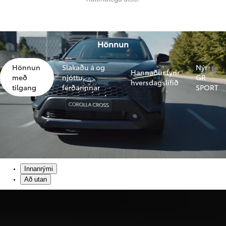
Hönnun
Hönnun
Slakaðu á og
Nýr
Hannaður fyrir
með
njóttu
GR
hversdagslífið
tilgang
ferðarinnar
SPORT
Innanrými
Að utan