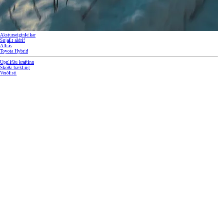
Aksturseiginleikar
Snjallt aldrif
Aflrás
Toyota Hybrid
Upplifðu kraftinn
Skoða bækling
Verðlisti