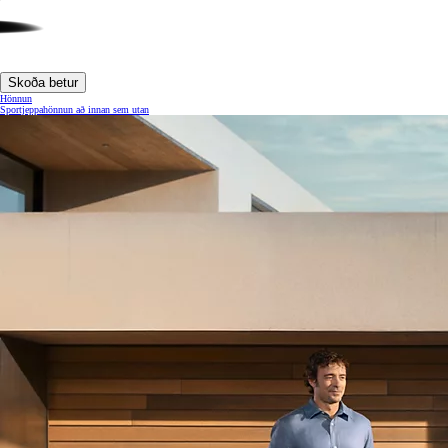
Skoða betur
Hönnun
Sportjeppahönnun að innan sem utan