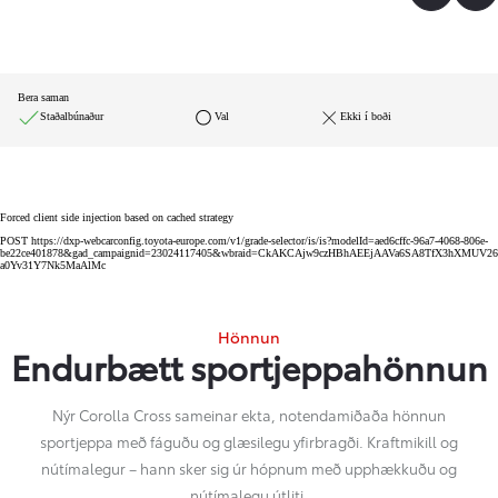
Bera saman
Staðalbúnaður
Val
Ekki í boði
Forced client side injection based on cached strategy
POST https://dxp-webcarconfig.toyota-europe.com/v1/grade-selector/is/is?modelId=aed6cffc-96a7-4068-806e-
be22ce401878&gad_campaignid=23024117405&wbraid=CkAKCAjw9czHBhAEEjAAVa6SA8TfX3hXMUV26
a0Yv31Y7Nk5MaAlMc
Hönnun
Endurbætt sportjeppahönnun
Nýr Corolla Cross sameinar ekta, notendamiðaða hönnun
sportjeppa með fáguðu og glæsilegu yfirbragði. Kraftmikill og
nútímalegur – hann sker sig úr hópnum með upphækkuðu og
nútímalegu útliti.