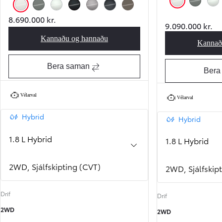
Hvítur (040)
Grængrár (6X
Perl
Hvítur (040)
Grængrár (6X3)
Perluhvítur (089)
Svartur (209)
Grár (1K0)
Dökkgrár (1L6)
Drapplitaður (4Z2)
8.690.000 kr.
9.090.000 kr.
Kannaðu og hannaðu
Corolla Cross Active
Kannað
Bera saman
Bera
Vélarval
Vélarval
Hybrid
Hybrid
1.8 L Hybrid
1.8 L Hybrid
2WD, Sjálfskipting (CVT)
2WD, Sjálfskip
Drif
Drif
2WD
2WD