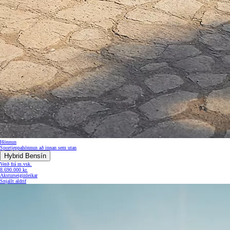
Hönnun
Sportjeppahönnun að innan sem utan
Hybrid Bensín
Verð frá m.vsk.
8.690.000 kr.
Aksturseiginleikar
Snjallt aldrif