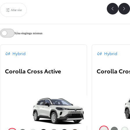
Allar síur
Til baka
Áf
Sýna eingöngu mismun
Hybrid
Hybrid
Corolla Cross Active
Corolla Cros