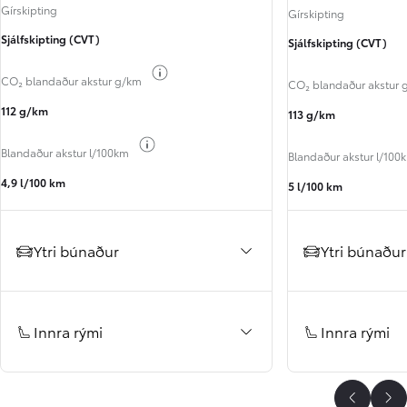
Gírskipting
Gírskipting
Sjálfskipting (CVT)
Sjálfskipting (CVT)
Breyta um orkugjafa
CO₂ blandaður akstur g/km
CO₂ blandaður akstur 
112 g/km
113 g/km
Breyta um orkugjafa
Blandaður akstur l/100km
Blandaður akstur l/100
4,9 l/100 km
5 l/100 km
Ytri búnaður
Ytri búnaður
Innra rými
Innra rými
Til baka
Áf