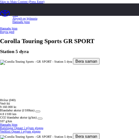
Skip to Main Content
(Press Enter)
Yfirlit
Tækni og búnaður
Verð
Ábyrgð og þjónusta
Hannaðu þinn
Hannaðu þinn
Breyta gerð
Corolla Touring Sports
GR SPORT
Station 5 dyra
Bera saman
Hvítur (040)
Verð frá
9.160.000 kr.
Blandaður akstur (l/100km)
4.8 l/100 km
CO2 blandaður akstur (g/km)
107 g/km
Hannaðu þinn
Bæklingur
Opnast í nýjum glugga
Verðlisti
Opnast í nýjum glugga
Bera saman