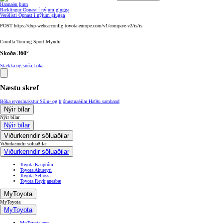
Hannaðu þinn
Bæklingur
Opnast í nýjum glugga
Verðlisti
Opnast í nýjum glugga
POST https://dxp-webcarconfig.toyota-europe.com/v1/compare-v2/is/is
Corolla Touring Sport Myndir
Skoða 360°
Stækka og snúa
Loka
Næstu skref
Bóka reynsluakstur
Sölu- og þjónustuaðilar
Hafðu samband
Nýir bílar
Nýir bílar
Nýir bílar
Viðurkenndir söluaðilar
Viðurkenndir söluaðilar
Viðurkenndir söluaðilar
Toyota Kauptúni
Toyota Akureyri
Toyota Selfossi
Toyota Reykjanesbæ
MyToyota
MyToyota
MyToyota
MyToyota app