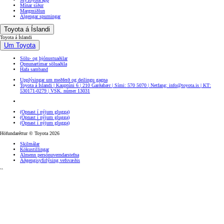
Mínar síður
Margmiðlun
Algengar spurningar
Toyota á Íslandi
Toyota á Íslandi
Um Toyota
Sölu- og þjónustuaðilar
Opnunartímar söluaðila
Hafa samband
Upplýsingar um meðferð og deilingu gagna
Toyota á Íslandi | Kauptúni 6 | 210 Garðabær | Sími: 570 5070 | Netfang: info@toyota.is | KT:
530171-0279 | VSK. númer 13031
(Opnast í nýjum glugga)
(Opnast í nýjum glugga)
(Opnast í nýjum glugga)
Höfundaréttur © Toyota 2026
Skilmálar
Kökustillingar
Almenn persónuverndarstefna
Aðgengisyfirlýsing vefsvæðis
``