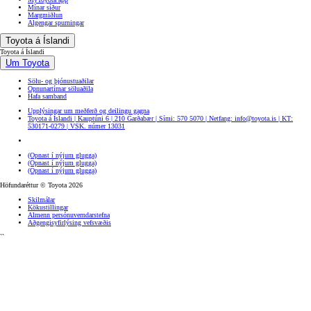
Mínar síður
Margmiðlun
Algengar spurningar
Toyota á Íslandi
Toyota á Íslandi
Um Toyota
Sölu- og þjónustuaðilar
Opnunartímar söluaðila
Hafa samband
Upplýsingar um meðferð og deilingu gagna
Toyota á Íslandi | Kauptúni 6 | 210 Garðabær | Sími: 570 5070 | Netfang: info@toyota.is | KT:
530171-0279 | VSK. númer 13031
(Opnast í nýjum glugga)
(Opnast í nýjum glugga)
(Opnast í nýjum glugga)
Höfundaréttur © Toyota 2026
Skilmálar
Kökustillingar
Almenn persónuverndarstefna
Aðgengisyfirlýsing vefsvæðis
``