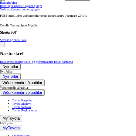
Hannaðu þinn
Bæklingur
Opnast í nýjum glugga
Verðlisti
Opnast í nýjum glugga
POST https://dxp-webcarconfig.toyota-europe.com/v1/compare-v2/is/is
Corolla Touring Sport Myndir
Skoða 360°
Stækka og snúa
Loka
Næstu skref
Bóka reynsluakstur
Sölu- og þjónustuaðilar
Hafðu samband
Nýir bílar
Nýir bílar
Nýir bílar
Viðurkenndir söluaðilar
Viðurkenndir söluaðilar
Viðurkenndir söluaðilar
Toyota Kauptúni
Toyota Akureyri
Toyota Selfossi
Toyota Reykjanesbæ
MyToyota
MyToyota
MyToyota
MyToyota app