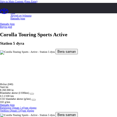
Skip to Main Content
(Press Enter)
Yfirlit
Tækni og búnaður
Verð
Ábyrgð og þjónusta
Hannaðu þinn
Hannaðu þinn
Breyta gerð
Corolla Touring Sports
Active
Station 5 dyra
Bera saman
Hvítur (040)
Verð frá
8.260.000 kr.
Blandaður akstur (l/100km)
4.5 l/100 km
CO2 blandaður akstur (g/km)
102 g/km
Hannaðu þinn
Bæklingur
Opnast í nýjum glugga
Verðlisti
Opnast í nýjum glugga
Bera saman