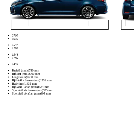
2700
4630
1531
1780
1544
1780
1435
Breidd (mm)
1780
mm
Hjólhaf (mm)
2700
mm
Lengd (mm)
4630
mm
Hjólabil - framan (mm)
1531
mm
Hæð (mm)
1435
mm
Hjólabil - aftan (mm)
1544
mm
Sporvídd að framan (mm)
935
mm
Sporvídd að aftan (mm)
995
mm