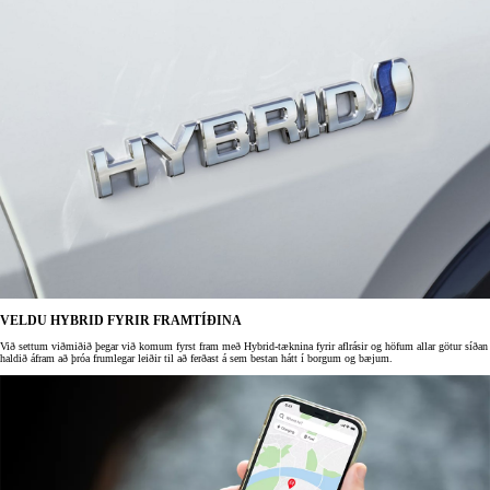
VELDU HYBRID FYRIR FRAMTÍÐINA
Við settum viðmiðið þegar við komum fyrst fram með Hybrid-tæknina fyrir aflrásir og höfum allar götur síðan
haldið áfram að þróa frumlegar leiðir til að ferðast á sem bestan hátt í borgum og bæjum.