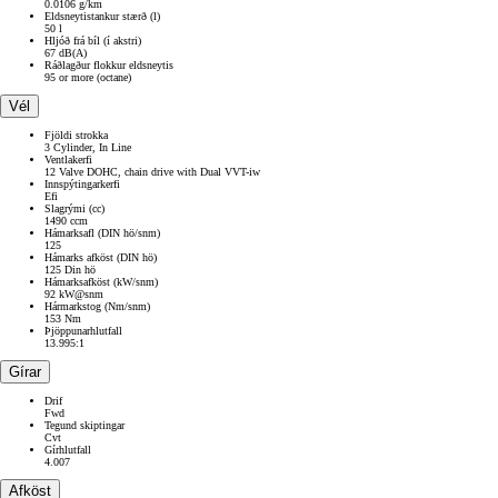
0.0106 g/km
Eldsneytistankur stærð (l)
50 l
Hljóð frá bíl (í akstri)
67 dB(A)
Ráðlagður flokkur eldsneytis
95 or more (octane)
Vél
Fjöldi strokka
3 Cylinder, In Line
Ventlakerfi
12 Valve DOHC, chain drive with Dual VVT-iw
Innspýtingarkerfi
Efi
Slagrými (cc)
1490 ccm
Hámarksafl (DIN hö/snm)
125
Hámarks afköst (DIN hö)
125 Din hö
Hámarksafköst (kW/snm)
92 kW@snm
Hármarkstog (Nm/snm)
153 Nm
Þjöppunarhlutfall
13.995:1
Gírar
Drif
Fwd
Tegund skiptingar
Cvt
Gírhlutfall
4.007
Afköst