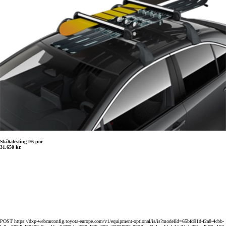
Skíðafesting f/6 pör
31.650 kr.
POST https://dxp-webcarconfig.toyota-europe.com/v1/equipment-optional/is/is?modelId=65bfd91d-f2a8-4cbb-