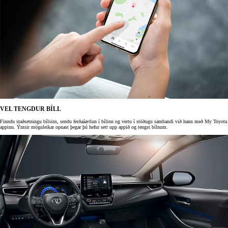
VEL TENGDUR BÍLL
Finndu staðsetningu bílsins, sendu ferðaáætlun í bílinn og vertu í stöðugu sambandi við hann með My Toyota
appinu. Ýmsir möguleikar opnast þegar þú hefur sett upp appið og tengst bílnum.