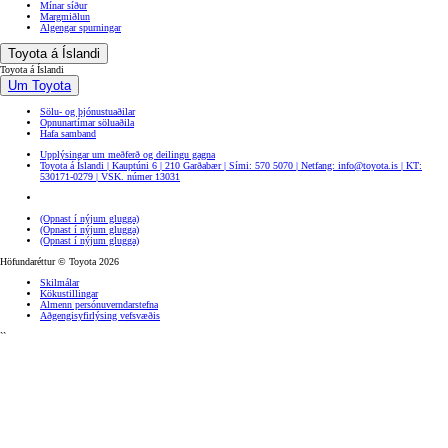
Mínar síður
Margmiðlun
Algengar spurningar
Toyota á Íslandi
Toyota á Íslandi
Um Toyota
Sölu- og þjónustuaðilar
Opnunartímar söluaðila
Hafa samband
Upplýsingar um meðferð og deilingu gagna
Toyota á Íslandi | Kauptúni 6 | 210 Garðabær | Sími: 570 5070 | Netfang: info@toyota.is | KT:
530171-0279 | VSK. númer 13031
(Opnast í nýjum glugga)
(Opnast í nýjum glugga)
(Opnast í nýjum glugga)
Höfundaréttur © Toyota 2026
Skilmálar
Kökustillingar
Almenn persónuverndarstefna
Aðgengisyfirlýsing vefsvæðis
``