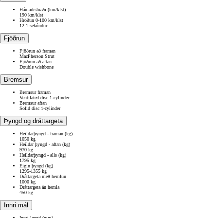
Hámarkshraði (km/klst)
190 km/klst
Hröðun 0-100 km/klst
12.1 sekúndur
Fjöðrun
Fjöðrun að framan
MacPherson Strut
Fjöðrun að aftan
Double wishbone
Bremsur
Bremsur framan
Ventilated disc 1-cylinder
Bremsur aftan
Solid disc 1-cylinder
Þyngd og dráttargeta
Heildarþyngd - framan (kg)
1050 kg
Heildar þyngd - aftan (kg)
970 kg
Heildarþyngd - alls (kg)
1795 kg
Eigin þyngd (kg)
1295-1355 kg
Dráttargeta með hemlun
1000 kg
Dráttargeta án hemla
450 kg
Innri mál
Innri lengd (mm)