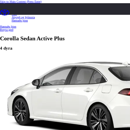
Skip to Main Content
(Press Enter)
Yfirlit
Tækni og búnaður
Verð
Ábyrgð og þjónusta
Hannaðu þinn
Hannaðu þinn
Breyta gerð
Corolla Sedan
Active Plus
4 dyra