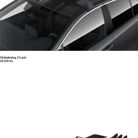
Skíðafesting f/4 pör
26.650 kr.