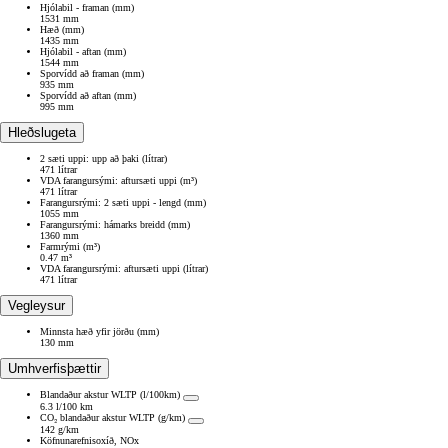
Hjólabil - framan (mm)
1531 mm
Hæð (mm)
1435 mm
Hjólabil - aftan (mm)
1544 mm
Sporvídd að framan (mm)
935 mm
Sporvídd að aftan (mm)
995 mm
Hleðslugeta
2 sæti uppi: upp að þaki (lítrar)
471 lítrar
VDA farangursými: aftursæti uppi (m³)
471 lítrar
Farangursrými: 2 sæti uppi - lengd (mm)
1055 mm
Farangursrými: hámarks breidd (mm)
1360 mm
Farmrými (m³)
0.47 m³
VDA farangursrými: aftursæti uppi (lítrar)
471 lítrar
Vegleysur
Minnsta hæð yfir jörðu (mm)
130 mm
Umhverfisþættir
Blandaður akstur WLTP (l/100km)
6.3 l/100 km
CO₂ blandaður akstur WLTP (g/km)
142 g/km
Köfnunarefnisoxíð, NOx