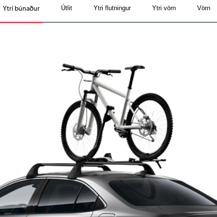
Ytri búnaður
Útlit
Ytri flutningur
Ytri vörn
Vörn