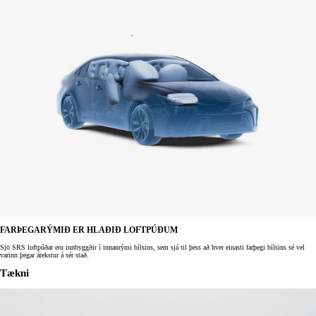
FARÞEGARÝMIÐ ER HLAÐIÐ LOFTPÚÐUM
Sjö SRS loftpúðar eru innbyggðir í innanrými bílsins, sem sjá til þess að hver einasti farþegi bílsins sé vel
varinn þegar árekstur á sér stað.
Tækni