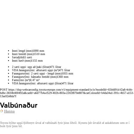
Innri lengd (mm)
1890
mm
Innri breidd (mm)
1510
mm
Sætafjöldi
5
sæti
Innri hæð (mm)
1155
mm
2 sæti uppi: upp að þaki (lítrar)
471
lítrar
VDA farangursými: aftursæti uppi (m³)
471
lítrar
Farangursrými: 2 sæti uppi - lengd (mm)
1055
mm
Farangursrými: hámarks breidd (mm)
1360
mm
Farmrými (m³)
0.47
m³
VDA farangursrými: aftursæti uppi (lítrar)
471
lítrar
POST https://dxp-webcarconfig.toyota-europe.com/v1/equipment-standard/is/is?modelId=65bfd91d-f2a8-4cbb-
bdbc-3834b400492a&carId=a6d77b4a-f529-402b-803a-2202f870e887&carColourId=b4da34a1-391c-4b57-a153-
13ac02e8da7f
Valbúnaður
Hanna
Toyota býður uppá fjölbreytt úrval af valbúnaði fyrir þinn lífstíl. Kynntu þér úrvalið af aukahlutum sem er í
boði fyrir þinn bíl.