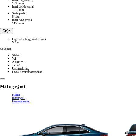
1890 mm
Innri breidd (mm)
1510 mm
Sætafjöldi
5 sæti
Innri hæð (mm)
1155 mm
Stýri
Lágmarks beygjuradíus (m)
5.2 m
Goðsögn
Staðall
Val
Á ekki við
Tilboð
Undantekning
Í boði í valbúnaðarpakka
Mál og rými
Kanna
Innanrými
Farangursrými