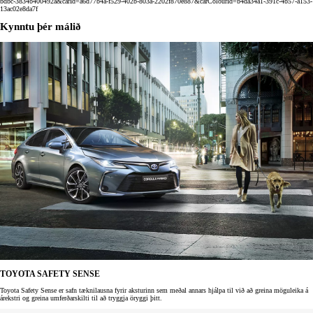
bdbc-3834b400492a&carId=a6d77b4a-f529-402b-803a-2202f870e887&carColourId=b4da34a1-391c-4b57-a153-
13ac02e8da7f
Kynntu þér málið
TOYOTA SAFETY SENSE
Toyota Safety Sense er safn tæknilausna fyrir aksturinn sem meðal annars hjálpa til við að greina möguleika á
árekstri og greina umferðarskilti til að tryggja öryggi þitt.