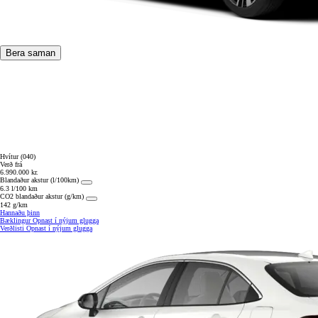
Bera saman
Hvítur (040)
Verð frá
6.990.000 kr.
Blandaður akstur (l/100km)
6.3 l/100 km
CO2 blandaður akstur (g/km)
142 g/km
Hannaðu þinn
Bæklingur
Opnast í nýjum glugga
Verðlisti
Opnast í nýjum glugga