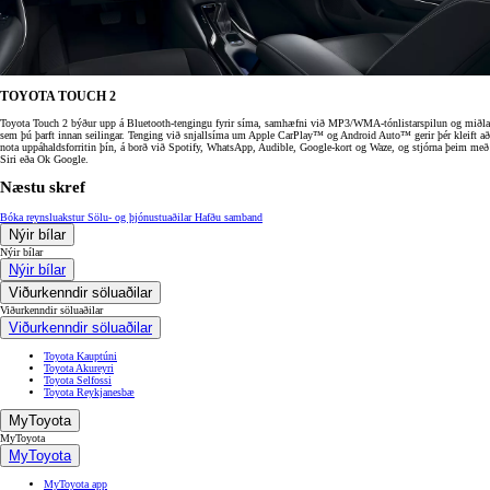
TOYOTA TOUCH 2
Toyota Touch 2 býður upp á Bluetooth-tengingu fyrir síma, samhæfni við MP3/WMA-tónlistarspilun og miðla
sem þú þarft innan seilingar. Tenging við snjallsíma um Apple CarPlay™ og Android Auto™ gerir þér kleift að
nota uppáhaldsforritin þín, á borð við Spotify, WhatsApp, Audible, Google-kort og Waze, og stjórna þeim með
Siri eða Ok Google.
Næstu skref
Bóka reynsluakstur
Sölu- og þjónustuaðilar
Hafðu samband
Nýir bílar
Nýir bílar
Nýir bílar
Viðurkenndir söluaðilar
Viðurkenndir söluaðilar
Viðurkenndir söluaðilar
Toyota Kauptúni
Toyota Akureyri
Toyota Selfossi
Toyota Reykjanesbæ
MyToyota
MyToyota
MyToyota
MyToyota app