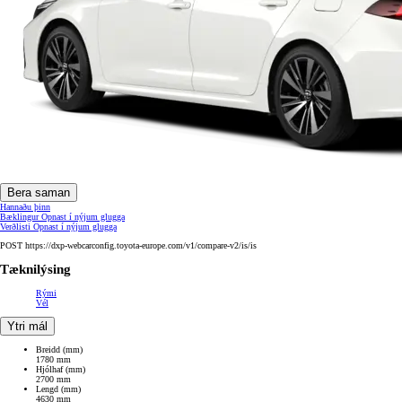
Bera saman
Hannaðu þinn
Bæklingur
Opnast í nýjum glugga
Verðlisti
Opnast í nýjum glugga
POST https://dxp-webcarconfig.toyota-europe.com/v1/compare-v2/is/is
Tæknilýsing
Rými
Vél
Ytri mál
Breidd (mm)
1780 mm
Hjólhaf (mm)
2700 mm
Lengd (mm)
4630 mm