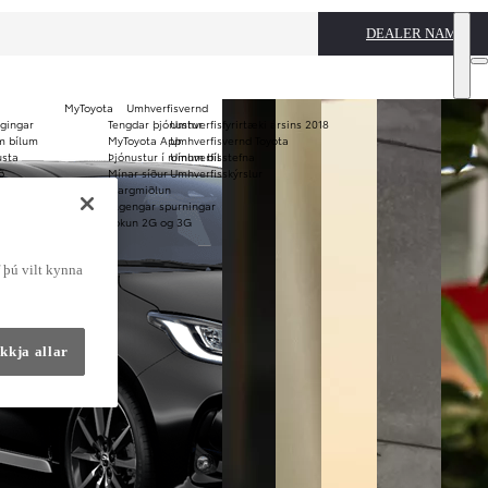
DEALER NAME
MyToyota
Umhverfisvernd
ggingar
Tengdar þjónustur
Umhverfisfyrirtæki ársins 2018
Notaðir bílar
m bílum
MyToyota App
Umhverfisvernd Toyota
usta
Þjónustur í mínum bíl
Umhverfisstefna
KINTO
Verð og
ð
Mínar síður
Umhverfisskýrslur
langtímaleiga
bæklinga
Margmiðlun
Algengar spurningar
Lokun 2G og 3G
f þú vilt kynna
kkja allar