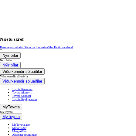
Verð frá
Corolla Sedan
HYBRID
Næstu skref
Bóka reynsluakstur
Sölu- og þjónustuaðilar
Hafðu samband
``
Nýir bílar
Nýir bílar
Nýir bílar
Viðurkenndir söluaðilar
Viðurkenndir söluaðilar
Viðurkenndir söluaðilar
Toyota Kauptúni
Toyota Akureyri
Toyota Selfossi
Toyota Reykjanesbæ
MyToyota
MyToyota
MyToyota
MyToyota app
Mínar síður
Margmiðlun
Algengar spurningar