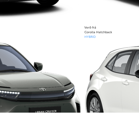
Verð frá
Corolla Hatchback
HYBRID