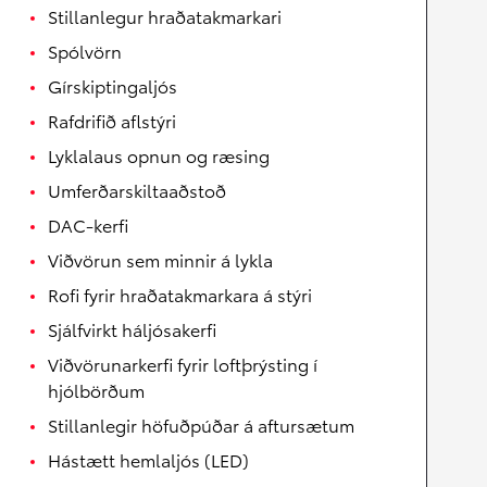
Stillanlegur hraðatakmarkari
Spólvörn
Gírskiptingaljós
Rafdrifið aflstýri
Lyklalaus opnun og ræsing
Umferðarskiltaaðstoð
DAC-kerfi
Viðvörun sem minnir á lykla
Rofi fyrir hraðatakmarkara á stýri
Sjálfvirkt háljósakerfi
Viðvörunarkerfi fyrir loftþrýsting í
hjólbörðum
Stillanlegir höfuðpúðar á aftursætum
Hástætt hemlaljós (LED)