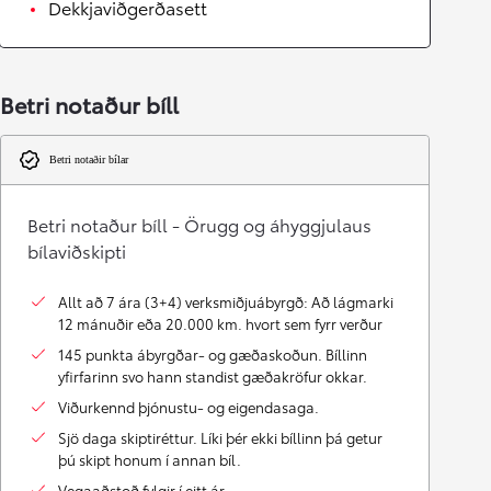
Dekkjaviðgerðasett
Betri notaður bíll
Betri notaðir bílar
Betri notaður bíll - Örugg og áhyggjulaus
bílaviðskipti
Allt að 7 ára (3+4) verksmiðjuábyrgð: Að lágmarki
12 mánuðir eða 20.000 km. hvort sem fyrr verður
145 punkta ábyrgðar- og gæðaskoðun. Bíllinn
yfirfarinn svo hann standist gæðakröfur okkar.
Viðurkennd þjónustu- og eigendasaga.
Sjö daga skiptiréttur. Líki þér ekki bíllinn þá getur
þú skipt honum í annan bíl.
Vegaaðstoð fylgir í eitt ár.