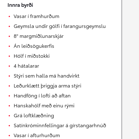
Innra byrði
Vasar í framhurðum
Geymsla undir gólfi í farangursgeymslu
8" margmiðlunarskjár
Án leiðsögukerfis
Hólf í miðstokki
4 hátalarar
Stýri sem halla má handvirkt
Leðurklætt þriggja arma stýri
Handföng í lofti að aftan
Hanskahólf með einu rými
Grá loftklæðning
Satínkróminnfellingar á gírstangarhnúð
Vasar í afturhurðum