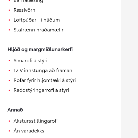
Ræsivörn
Loftpúðar - í hliðum
Stafrænn hraðamælir
Hljóð og margmiðlunarkerfi
Símarofi á stýri
12 V innstunga að framan
Rofar fyrir hljómtæki á stýri
Raddstýringarrofi á stýri
Annað
Akstursstillingarofi
Án varadekks