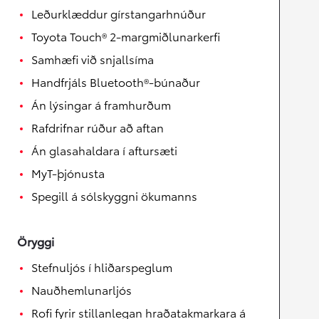
Leðurklæddur gírstangarhnúður
Toyota Touch® 2-margmiðlunarkerfi
Samhæfi við snjallsíma
Handfrjáls Bluetooth®-búnaður
Án lýsingar á framhurðum
Rafdrifnar rúður að aftan
Án glasahaldara í aftursæti
MyT-þjónusta
Spegill á sólskyggni ökumanns
Öryggi
Stefnuljós í hliðarspeglum
Nauðhemlunarljós
Rofi fyrir stillanlegan hraðatakmarkara á