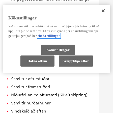
Armpúði í miðju
Ökumannssæti með hæðarstillingu
Kökustillingar
Lesljós fyrir ökumann og farþega í
Við notum kökur á vefsíðunni okkar til að þjóna þér betur og til að
framsæti (með perum)
upplifun þín sé sem best. Ef þú vilt kynna þér kökustillingarnar þá
getur þú gert það hér
skoða stillingar
Framsæti – upphituð sæti
Án stuðnings við mjóbak í ökumannssæti
Kökustillingar
Ljós í farangursgeymslu
Hafna öllum
Samþykkja allar
Ytra byrði
Samlitur afturstuðari
Samlitur framstuðari
Niðurfellanleg aftursæti (60:40 skipting)
Samlitir hurðarhúnar
Vindskeið að aftan