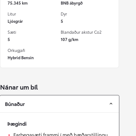
75.345 km
BNB ábyrgð
Litur
Dyr
Ljósgrár
5
Sæti
Blandaður akstur Co2
5
107 g/km
Orkugjafi
Hybrid Bensín
Nánar um bíl
Búnaður
Þægindi
Farþegasæti frammi í með hæðarstillingu