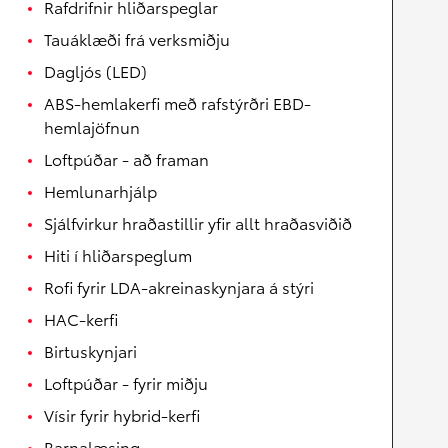
Rafdrifnir hliðarspeglar
Tauáklæði frá verksmiðju
Dagljós (LED)
ABS-hemlakerfi með rafstýrðri EBD-
hemlajöfnun
Loftpúðar - að framan
Hemlunarhjálp
Sjálfvirkur hraðastillir yfir allt hraðasviðið
Hiti í hliðarspeglum
Rofi fyrir LDA-akreinaskynjara á stýri
HAC-kerfi
Birtuskynjari
Loftpúðar - fyrir miðju
Vísir fyrir hybrid-kerfi
Barnalæsing