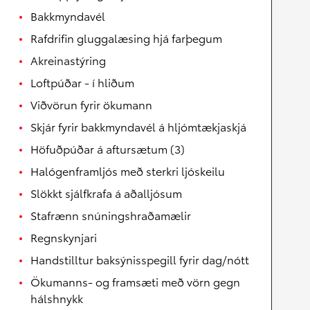
Bakkmyndavél
Rafdrifin gluggalæsing hjá farþegum
Akreinastýring
Loftpúðar - í hliðum
Viðvörun fyrir ökumann
Skjár fyrir bakkmyndavél á hljómtækjaskjá
Höfuðpúðar á aftursætum (3)
Halógenframljós með sterkri ljóskeilu
Slökkt sjálfkrafa á aðalljósum
Stafrænn snúningshraðamælir
Regnskynjari
Handstilltur baksýnisspegill fyrir dag/nótt
Ökumanns- og framsæti með vörn gegn
hálshnykk