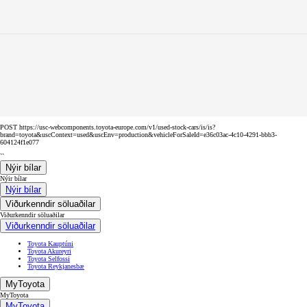
POST https://usc-webcomponents.toyota-europe.com/v1/used-stock-cars/is/is?
brand=toyota&uscContext=used&uscEnv=production&vehicleForSaleId=e36c03ac-4c10-4291-bbb3-
604124f1e077
``
Nýir bílar
Nýir bílar
Nýir bílar
Viðurkenndir söluaðilar
Viðurkenndir söluaðilar
Viðurkenndir söluaðilar
Toyota Kauptúni
Toyota Akureyri
Toyota Selfossi
Toyota Reykjanesbæ
MyToyota
MyToyota
MyToyota