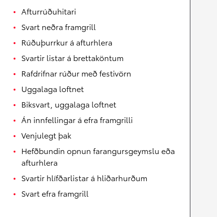
Afturrúðuhitari
Svart neðra framgrill
Rúðuþurrkur á afturhlera
Svartir listar á brettaköntum
Rafdrifnar rúður með festivörn
Uggalaga loftnet
Biksvart, uggalaga loftnet
Án innfellingar á efra framgrilli
Venjulegt þak
Hefðbundin opnun farangursgeymslu eða
afturhlera
Svartir hlífðarlistar á hliðarhurðum
Svart efra framgrill