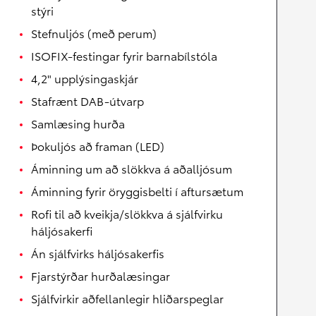
stýri
Stefnuljós (með perum)
ISOFIX-festingar fyrir barnabílstóla
4,2" upplýsingaskjár
Stafrænt DAB-útvarp
Samlæsing hurða
Þokuljós að framan (LED)
Áminning um að slökkva á aðalljósum
Áminning fyrir öryggisbelti í aftursætum
Rofi til að kveikja/slökkva á sjálfvirku
háljósakerfi
Án sjálfvirks háljósakerfis
Fjarstýrðar hurðalæsingar
Sjálfvirkir aðfellanlegir hliðarspeglar