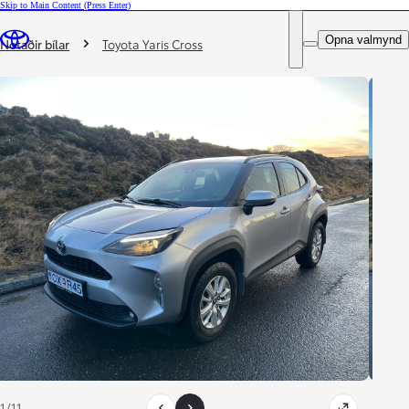
Skip to Main Content
(Press Enter)
DEALER NAME
Þú ert hér
:
Opna valmynd
Notaðir bílar
Toyota Yaris Cross
1/11