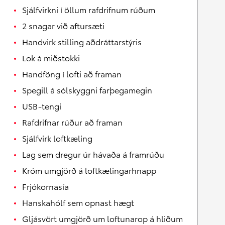
Sjálfvirkni í öllum rafdrifnum rúðum
2 snagar við aftursæti
Handvirk stilling aðdráttarstýris
Lok á miðstokki
Handföng í lofti að framan
Spegill á sólskyggni farþegamegin
USB-tengi
Rafdrifnar rúður að framan
Sjálfvirk loftkæling
Lag sem dregur úr hávaða á framrúðu
Króm umgjörð á loftkælingarhnapp
Frjókornasía
Hanskahólf sem opnast hægt
Gljásvört umgjörð um loftunarop á hliðum