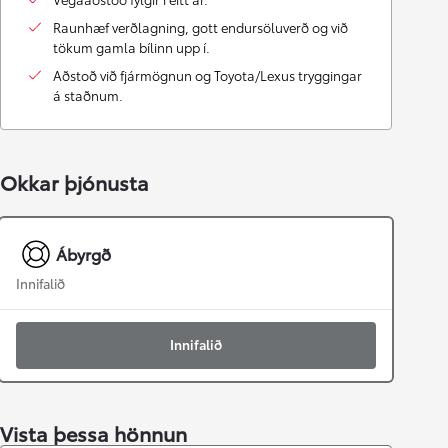
Raunhæf verðlagning, gott endursöluverð og við
tökum gamla bílinn upp í.
Aðstoð við fjármögnun og Toyota/Lexus tryggingar
á staðnum.
Okkar þjónusta
Ábyrgð
Innifalið
Innifalið
Vista þessa hönnun