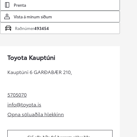
Prenta
Vista á mínum síðum
Raðnúmer
493454
Toyota Kauptúni
Kauptúni 6 GARÐABÆR 210,
5705070
(Opens in new tab)
info@toyota.is
(Opens in new tab)
Opna söluaðila hlekkinn
(Opens in new tab)