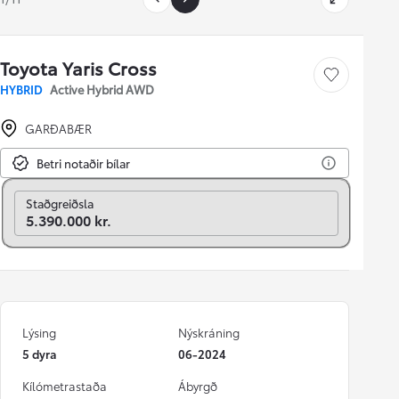
Toyota Yaris Cross
Vista bíl
HYBRID
Active Hybrid AWD
GARÐABÆR
Betri notaðir bílar
Breyta í mánaðarlega
Staðgreiðsla
5.390.000 kr.
Lýsing
Nýskráning
5 dyra
06-2024
Kílómetrastaða
Ábyrgð