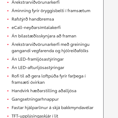
Árekstrarviðvörunarkerfi
Áminning fyrir öryggisbelti í framsætum
Rafstýrð handbremsa
eCall-neyðarsímtalakerfi
Án bílastæðisskynjara að framan
Árekstrarviðvörunarkerfi með greiningu
gangandi vegfarenda og hjólreiðafólks
Án LED-framljósastýringar
Án LED-afturljósastýringar
Rofi til að gera loftpúða fyrir farþega í
framsæti óvirkan
Handvirk hæðarstilling aðalljósa
Gangsetningarhnappur
Fastar hjálparlínur á skjá bakkmyndavélar
TFT-upplýsingaskjár í lit