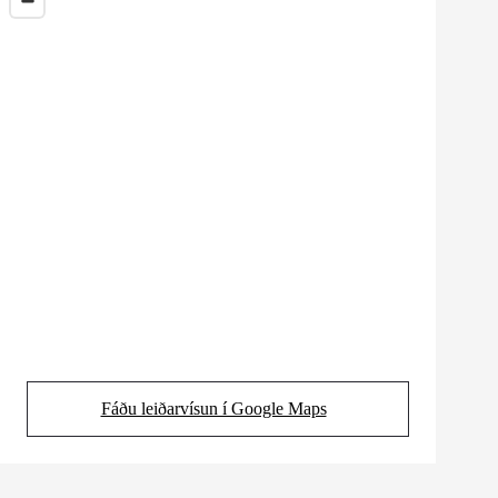
Fáðu leiðarvísun í Google Maps
(Opens in new tab)