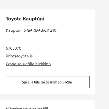
Toyota Kauptúni
Kauptúni 6 GARÐABÆR 210,
5705070
(Opens in new tab)
info@toyota.is
(Opens in new tab)
Opna söluaðila hlekkinn
(Opens in new tab)
Sjá alla bíla frá þessum söluaðila
(Opens in new tab)
Viðurkenndur söluaðili