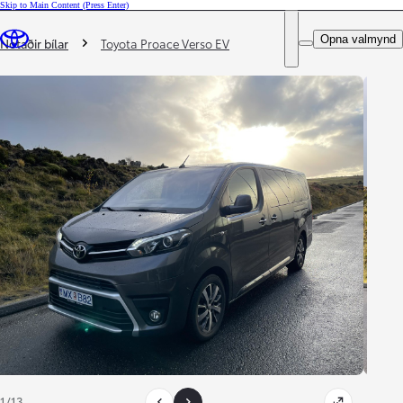
Skip to Main Content
(Press Enter)
DEALER NAME
Þú ert hér
:
Opna valmynd
Notaðir bílar
Toyota Proace Verso EV
1/13