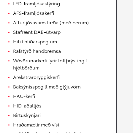
LED-framljósastýring
AFS-framljósakerfi
Afturljósasamstæða (með perum)
Stafrænt DAB-útvarp
Hiti í hliðarspeglum
Rafstýrð handbremsa
Viðvörunarkerfi fyrir loftþrýsting í
hjólbörðum
Árekstraröryggiskerfi
Baksýnisspegill með glýjuvörn
HAC-kerfi
HID-aðalljós
Birtuskynjari
Hraðamælir með vísi