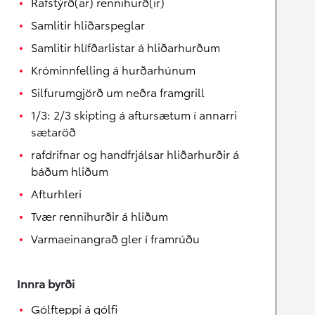
Rafstýrð(ar) rennihurð(ir)
Samlitir hliðarspeglar
Samlitir hlífðarlistar á hliðarhurðum
Króminnfelling á hurðarhúnum
Silfurumgjörð um neðra framgrill
1/3: 2/3 skipting á aftursætum í annarri
sætaröð
rafdrifnar og handfrjálsar hliðarhurðir á
báðum hliðum
Afturhleri
Tvær rennihurðir á hliðum
Varmaeinangrað gler í framrúðu
Innra byrði
Gólfteppi á gólfi