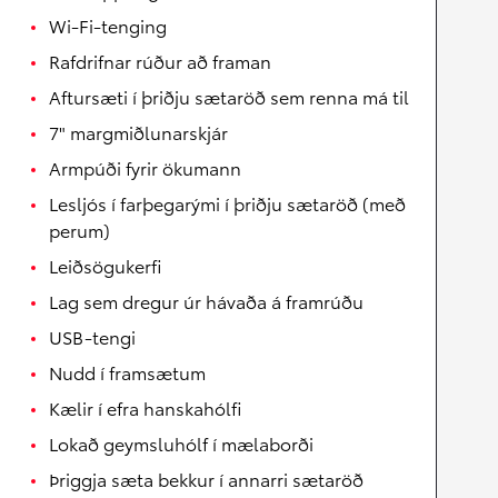
Wi-Fi-tenging
Rafdrifnar rúður að framan
Aftursæti í þriðju sætaröð sem renna má til
7" margmiðlunarskjár
Armpúði fyrir ökumann
Lesljós í farþegarými í þriðju sætaröð (með
perum)
Leiðsögukerfi
Lag sem dregur úr hávaða á framrúðu
USB-tengi
Nudd í framsætum
Kælir í efra hanskahólfi
Lokað geymsluhólf í mælaborði
Þriggja sæta bekkur í annarri sætaröð