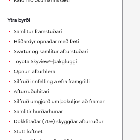
Ytra byrði
Samlitur framstuðari
Hliðardyr opnaðar með fæti
Svartur og samlitur afturstuðari
Toyota Skyview®-þakgluggi
Opnun afturhlera
Silfruð innfelling á efra framgrilli
Afturrúðuhitari
Silfruð umgjörð um þokuljós að framan
Samlitir hurðarhúnar
Dökklitaðar (70%) skyggðar afturrúður
Stutt loftnet