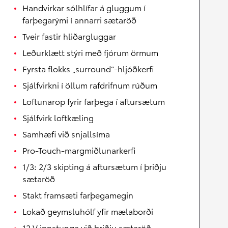
Handvirkar sólhlífar á gluggum í
farþegarými í annarri sætaröð
Tveir fastir hliðargluggar
Leðurklætt stýri með fjórum örmum
Fyrsta flokks „surround“-hljóðkerfi
Sjálfvirkni í öllum rafdrifnum rúðum
Loftunarop fyrir farþega í aftursætum
Sjálfvirk loftkæling
Samhæfi við snjallsíma
Pro-Touch-margmiðlunarkerfi
1/3: 2/3 skipting á aftursætum í þriðju
sætaröð
Stakt framsæti farþegamegin
Lokað geymsluhólf yfir mælaborði
12 V innstunga við þriðju sætaröð