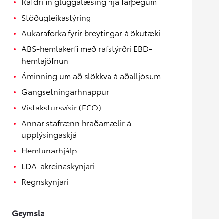
Rafdrifin gluggalæsing hjá farþegum
Stöðugleikastýring
Aukaraforka fyrir breytingar á ökutæki
ABS-hemlakerfi með rafstýrðri EBD-
hemlajöfnun
Áminning um að slökkva á aðalljósum
Gangsetningarhnappur
Vistakstursvísir (ECO)
Annar stafrænn hraðamælir á
upplýsingaskjá
Hemlunarhjálp
LDA-akreinaskynjari
Regnskynjari
Geymsla