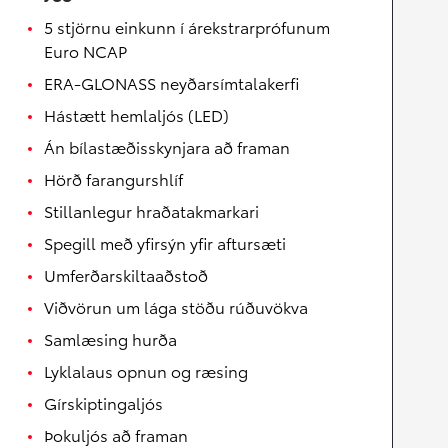
5 stjörnu einkunn í árekstrarprófunum
Euro NCAP
ERA-GLONASS neyðarsímtalakerfi
Hástætt hemlaljós (LED)
Án bílastæðisskynjara að framan
Hörð farangurshlíf
Stillanlegur hraðatakmarkari
Spegill með yfirsýn yfir aftursæti
Umferðarskiltaaðstoð
Viðvörun um lága stöðu rúðuvökva
Samlæsing hurða
Lyklalaus opnun og ræsing
Gírskiptingaljós
Þokuljós að framan