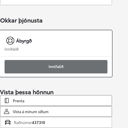
Okkar þjónusta
Ábyrgð
Innifalið
Innifalið
Vista þessa hönnun
Prenta
Vista á mínum síðum
Raðnúmer
437310