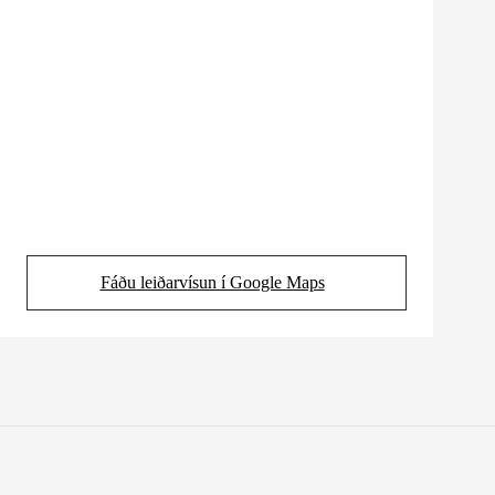
Fáðu leiðarvísun í Google Maps
(Opens in new tab)