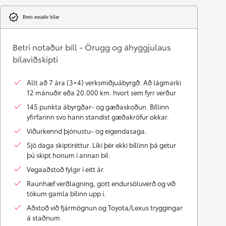
Betri notaðir bílar
Betri notaður bíll - Örugg og áhyggjulaus
bílaviðskipti
Allt að 7 ára (3+4) verksmiðjuábyrgð: Að lágmarki
12 mánuðir eða 20.000 km. hvort sem fyrr verður
145 punkta ábyrgðar- og gæðaskoðun. Bíllinn
yfirfarinn svo hann standist gæðakröfur okkar.
Viðurkennd þjónustu- og eigendasaga.
Sjö daga skiptiréttur. Líki þér ekki bíllinn þá getur
þú skipt honum í annan bíl.
Vegaaðstoð fylgir í eitt ár.
Raunhæf verðlagning, gott endursöluverð og við
tökum gamla bílinn upp í.
Aðstoð við fjármögnun og Toyota/Lexus tryggingar
á staðnum.