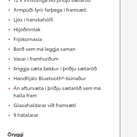
Armpúði fyrir farþega í framsæti
Ljós í hanskahólfi
Hljóðinntak
Frjókornasía
Borð sem má leggja saman
Vasar í framhurðum
Þriggja sæta bekkur í þriðju sætaröð
Handfrjáls Bluetooth®-búnaður
Án aftursæta í þriðju sætaröð sem má
halla fram
Glasahaldarar við framsæti
9 hátalarar
Öryggi