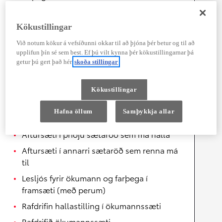
Aftursæti í annarri sætaröð sem má halla
Ökumannssæti með hæðarstillingu
Kökustillingar
Lesljós fyrir aðra sætaröð (með perum)
Við notum kökur á vefsíðunni okkar til að þjóna þér betur og til að
upplifun þín sé sem best. Ef þú vilt kynna þér kökustillingarnar þá
Stillanlegur stuðningur við mjóbak í
getur þú gert það hér
skoða stillingar
ökumannssæti
Ljós í miðrými (með perum)
Kökustillingar
Hiti í framsætum
Hafna öllum
Samþykkja allar
Rafdrifið farþegasæti frammi í
Aftursæti í þriðju sætaröð sem má halla
Aftursæti í annarri sætaröð sem renna má
til
Lesljós fyrir ökumann og farþega í
framsæti (með perum)
Rafdrifin hallastilling í ökumannssæti
Rafdrifið ökumannssæti