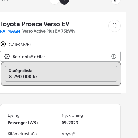
Toyota Proace Verso EV
Vista bíl
RAFMAGN
Verso Active Plus EV 75kWh
GARÐABÆR
Betri notaðir bílar
Breyta í mánaðarlega
Staðgreiðsla
8.290.000 kr.
Lýsing
Nýskráning
Passenger LWB+
09-2023
Kílómetrastaða
Ábyrgð