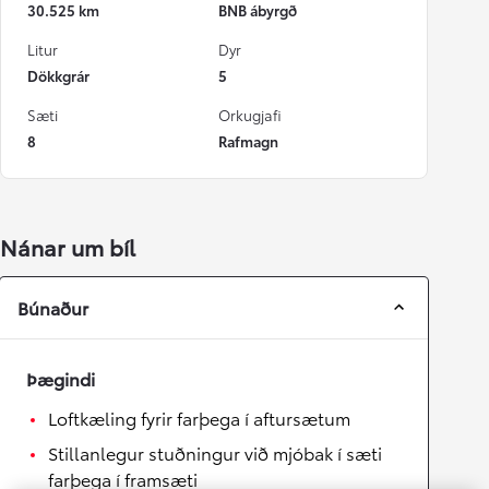
30.525 km
BNB ábyrgð
Litur
Dyr
Dökkgrár
5
Sæti
Orkugjafi
8
Rafmagn
Nánar um bíl
Búnaður
Þægindi
Loftkæling fyrir farþega í aftursætum
Stillanlegur stuðningur við mjóbak í sæti
farþega í framsæti