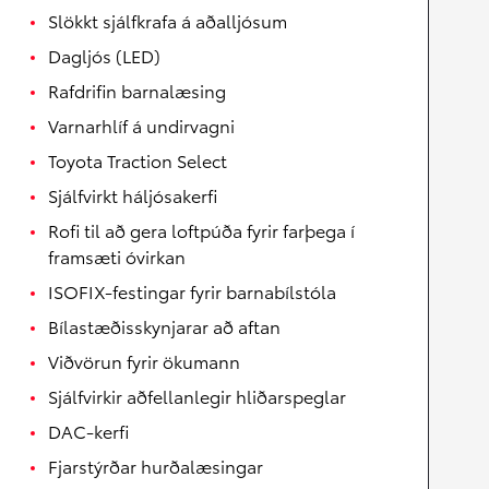
Slökkt sjálfkrafa á aðalljósum
Dagljós (LED)
Rafdrifin barnalæsing
Varnarhlíf á undirvagni
Toyota Traction Select
Sjálfvirkt háljósakerfi
Rofi til að gera loftpúða fyrir farþega í
framsæti óvirkan
ISOFIX-festingar fyrir barnabílstóla
Bílastæðisskynjarar að aftan
Viðvörun fyrir ökumann
Sjálfvirkir aðfellanlegir hliðarspeglar
DAC-kerfi
Fjarstýrðar hurðalæsingar