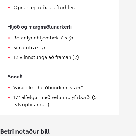
Opnanleg rúða á afturhlera
Hljóð og margmiðlunarkerfi
Rofar fyrir hljómtæki á stýri
Símarofi á stýri
12 V innstunga að framan (2)
Annað
Varadekk í hefðbundinni stærð
17" álfelgur með vélunnu yfirborði (5
tvískiptir armar)
Betri notaður bíll