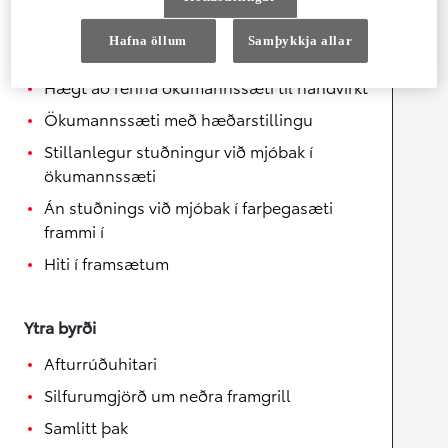
Ljós í farþegarými að framan (með perum)
Hafna öllum
Samþykkja allar
Handvirk hallastilling ökumannssætis
Hægt að renna ökumannssæti til handvirkt
Ökumannssæti með hæðarstillingu
Stillanlegur stuðningur við mjóbak í
ökumannssæti
Án stuðnings við mjóbak í farþegasæti
frammi í
Hiti í framsætum
Ytra byrði
Afturrúðuhitari
Silfurumgjörð um neðra framgrill
Samlitt þak