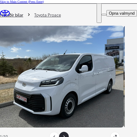
Skip to Main Content
(Press Enter)
DEALER NAME
Þú ert hér
:
Opna valmynd
Notaðir bílar
Toyota Proace
1/10