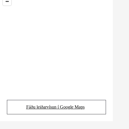
Fáðu leiðarvísun í Google Maps
(Opens in new tab)