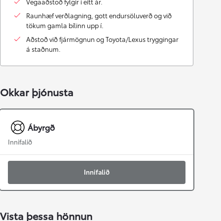
Vegaaðstoð fylgir í eitt ár.
Raunhæf verðlagning, gott endursöluverð og við
tökum gamla bílinn upp í.
Aðstoð við fjármögnun og Toyota/Lexus tryggingar
á staðnum.
Okkar þjónusta
Ábyrgð
Innifalið
Innifalið
Vista þessa hönnun