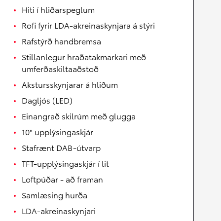
Hiti í hliðarspeglum
Rofi fyrir LDA-akreinaskynjara á stýri
Rafstýrð handbremsa
Stillanlegur hraðatakmarkari með
umferðaskiltaaðstoð
Akstursskynjarar á hliðum
Dagljós (LED)
Einangrað skilrúm með glugga
10" upplýsingaskjár
Stafrænt DAB-útvarp
TFT-upplýsingaskjár í lit
Loftpúðar - að framan
Samlæsing hurða
LDA-akreinaskynjari