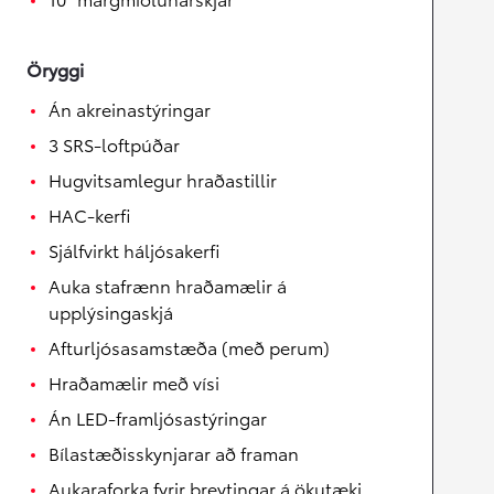
Öryggi
Án akreinastýringar
3 SRS-loftpúðar
Hugvitsamlegur hraðastillir
HAC-kerfi
Sjálfvirkt háljósakerfi
Auka stafrænn hraðamælir á
upplýsingaskjá
Afturljósasamstæða (með perum)
Hraðamælir með vísi
Án LED-framljósastýringar
Bílastæðisskynjarar að framan
Aukaraforka fyrir breytingar á ökutæki