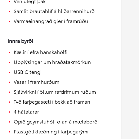
Venjulegt þak
Samlit brautahlíf á hliðarrennihurð
Varmaeinangrað gler í framrúðu
Innra byrði
Kælir í efra hanskahólfi
Upplýsingar um hraðatakmörkun
USB C tengi
Vasar í framhurðum
Sjálfvirkni í öllum rafdrifnum rúðum
Tvö farþegasæti í bekk að framan
4 hátalarar
Opið geymsluhólf ofan á mælaborði
Plastgólfklæðning í farþegarými