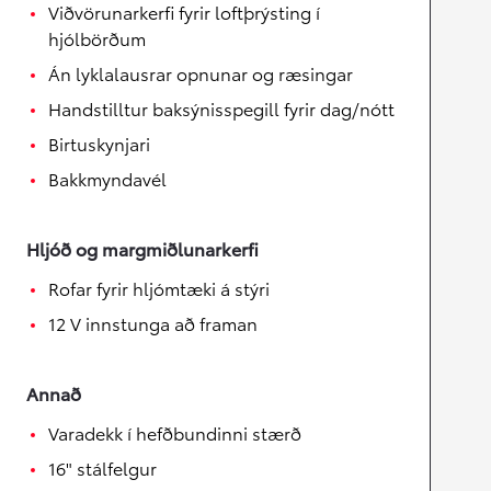
Viðvörunarkerfi fyrir loftþrýsting í
hjólbörðum
Án lyklalausrar opnunar og ræsingar
Handstilltur baksýnisspegill fyrir dag/nótt
Birtuskynjari
Bakkmyndavél
Hljóð og margmiðlunarkerfi
Rofar fyrir hljómtæki á stýri
12 V innstunga að framan
Annað
Varadekk í hefðbundinni stærð
16" stálfelgur