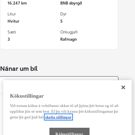
16.247 km
BNB ábyrgð
Litur
Dyr
Hvítur
5
Sæti
Orkugjafi
3
Rafmagn
Nánar um bíl
Búnaður
Kökustillingar
Þægindi
Við notum kökur á vefsíðunni okkar til að þjóna þér betur og til að
upplifun þín sé sem best. Ef þú vilt kynna þér kökustillingarnar þá
Lesljós fyrir ökumann og farþega í
getur þú gert það hér
skoða stillingar
framsæti (með perum)
Hiti í stýri
Kökustillingar