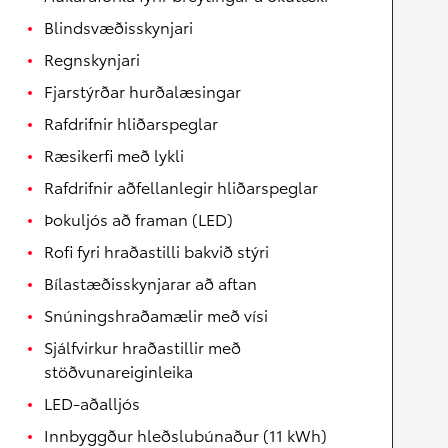
Blindsvæðisskynjari
Regnskynjari
Fjarstýrðar hurðalæsingar
Rafdrifnir hliðarspeglar
Ræsikerfi með lykli
Rafdrifnir aðfellanlegir hliðarspeglar
Þokuljós að framan (LED)
Rofi fyri hraðastilli bakvið stýri
Bílastæðisskynjarar að aftan
Snúningshraðamælir með vísi
Sjálfvirkur hraðastillir með
stöðvunareiginleika
LED-aðalljós
Innbyggður hleðslubúnaður (11 kWh)