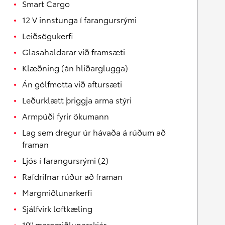
Smart Cargo
12 V innstunga í farangursrými
Leiðsögukerfi
Glasahaldarar við framsæti
Klæðning (án hliðarglugga)
Án gólfmotta við aftursæti
Leðurklætt þriggja arma stýri
Armpúði fyrir ökumann
Lag sem dregur úr hávaða á rúðum að
framan
Ljós í farangursrými (2)
Rafdrifnar rúður að framan
Margmiðlunarkerfi
Sjálfvirk loftkæling
10" margmiðlunarskjár