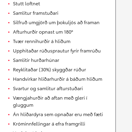
Stutt loftnet
Samlitur framstuðari
Silfruð umgjörð um þokuljós að framan
Afturhurðir opnast um 180°
Tvær rennihurðir á hliðum
Upphitaðar rúðusprautur fyrir framrúðu
Samlitir hurðarhúnar
Reyklitaðar (30%) skyggðar rúður
Handvirkar hliðarhurðir á báðum hliðum
Svartur og samlitur afturstuðari
Vængjahurðir að aftan með gleri í
gluggum
Án hliðardyra sem opnaðar eru með fæti
Króminnfellingar á efra framgrilli