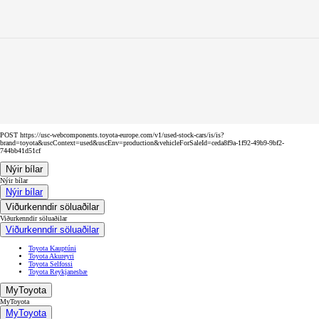
POST https://usc-webcomponents.toyota-europe.com/v1/used-stock-cars/is/is?
brand=toyota&uscContext=used&uscEnv=production&vehicleForSaleId=ceda8f9a-1f92-49b9-9bf2-
744bb41d51cf
Nýir bílar
Nýir bílar
Nýir bílar
Viðurkenndir söluaðilar
Viðurkenndir söluaðilar
Viðurkenndir söluaðilar
Toyota Kauptúni
Toyota Akureyri
Toyota Selfossi
Toyota Reykjanesbæ
MyToyota
MyToyota
MyToyota