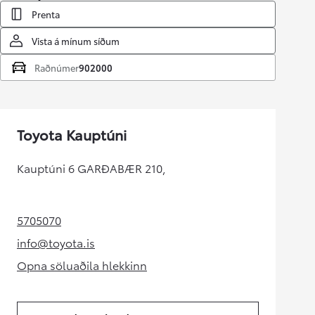
Prenta
Vista á mínum síðum
Raðnúmer
902000
Toyota Kauptúni
Kauptúni 6 GARÐABÆR 210,
5705070
(Opens in new tab)
info@toyota.is
(Opens in new tab)
Opna söluaðila hlekkinn
(Opens in new tab)