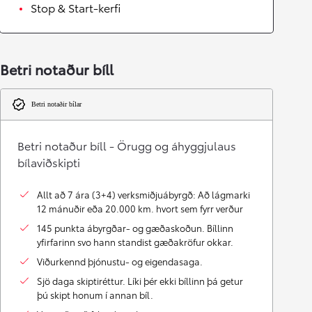
Stop & Start-kerfi
Betri notaður bíll
Betri notaðir bílar
Betri notaður bíll - Örugg og áhyggjulaus
bílaviðskipti
Allt að 7 ára (3+4) verksmiðjuábyrgð: Að lágmarki
12 mánuðir eða 20.000 km. hvort sem fyrr verður
145 punkta ábyrgðar- og gæðaskoðun. Bíllinn
yfirfarinn svo hann standist gæðakröfur okkar.
Viðurkennd þjónustu- og eigendasaga.
Sjö daga skiptiréttur. Líki þér ekki bíllinn þá getur
þú skipt honum í annan bíl.