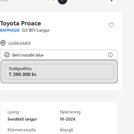
Toyota Proace
Vista bíl
RAFMAGN
GX BEV Langur
GARÐABÆR
Betri notaðir bílar
Breyta í mánaðarlega
Staðgreiðsla
7.390.000 kr.
Lýsing
Nýskráning
Sendibíll langur
10-2024
Kílómetrastaða
Ábyrgð