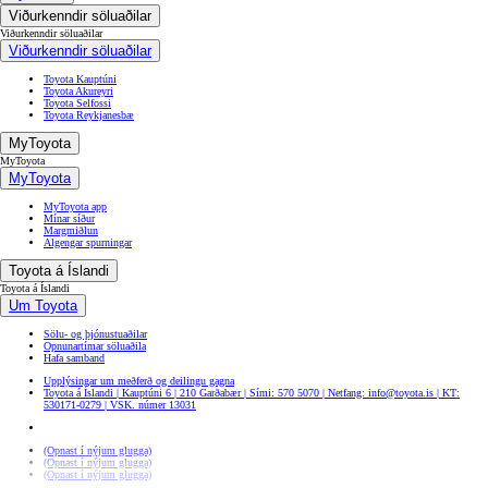
Viðurkenndir söluaðilar
Viðurkenndir söluaðilar
Viðurkenndir söluaðilar
Toyota Kauptúni
Toyota Akureyri
Toyota Selfossi
Toyota Reykjanesbæ
MyToyota
MyToyota
MyToyota
MyToyota app
Mínar síður
Margmiðlun
Algengar spurningar
Toyota á Íslandi
Toyota á Íslandi
Um Toyota
Sölu- og þjónustuaðilar
Opnunartímar söluaðila
Hafa samband
Upplýsingar um meðferð og deilingu gagna
Toyota á Íslandi | Kauptúni 6 | 210 Garðabær | Sími: 570 5070 | Netfang: info@toyota.is | KT:
530171-0279 | VSK. númer 13031
(Opnast í nýjum glugga)
(Opnast í nýjum glugga)
(Opnast í nýjum glugga)