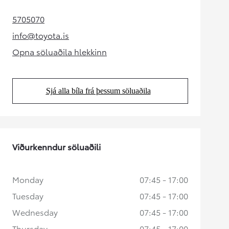
5705070
(Opens in new tab)
info@toyota.is
(Opens in new tab)
Opna söluaðila hlekkinn
(Opens in new tab)
Sjá alla bíla frá þessum söluaðila
(Opens in new tab)
Viðurkenndur söluaðili
Monday
07:45 - 17:00
Tuesday
07:45 - 17:00
Wednesday
07:45 - 17:00
Thursday
07:45 - 17:00