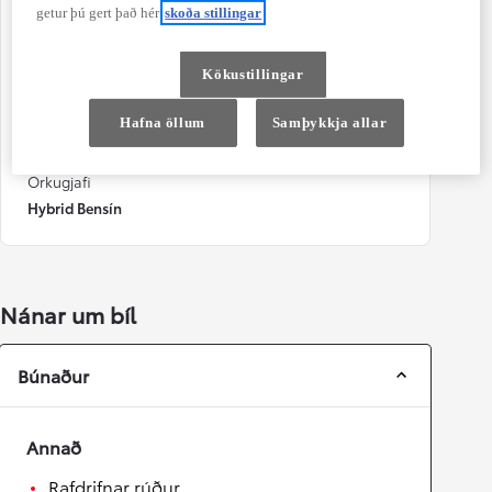
68.000 km
Ekki BNB ábyrgð
getur þú gert það hér
skoða stillingar
Litur
Dyr
Kökustillingar
Grár
4
Sæti
Blandaður akstur Co2
Hafna öllum
Samþykkja allar
5
111 g/km
Orkugjafi
Hybrid Bensín
Nánar um bíl
Búnaður
Annað
Rafdrifnar rúður