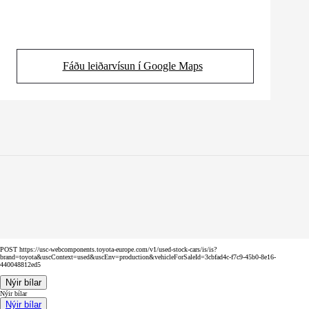
Fáðu leiðarvísun í Google Maps
(Opens in new tab)
POST https://usc-webcomponents.toyota-europe.com/v1/used-stock-cars/is/is?
brand=toyota&uscContext=used&uscEnv=production&vehicleForSaleId=3cbfad4c-f7c9-45b0-8e16-
440048812ed5
Nýir bílar
Nýir bílar
Nýir bílar