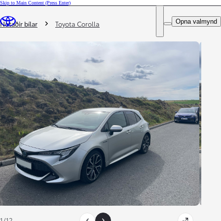
Skip to Main Content
(Press Enter)
DEALER NAME
Þú ert hér
:
Opna valmynd
Notaðir bílar
Toyota Corolla
1/12