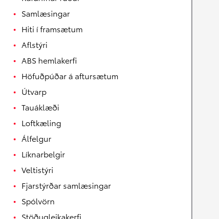
Samlæsingar
Hiti í framsætum
Aflstýri
ABS hemlakerfi
Höfuðpúðar á aftursætum
Útvarp
Tauáklæði
Loftkæling
Álfelgur
Líknarbelgir
Veltistýri
Fjarstýrðar samlæsingar
Spólvörn
Stöðugleikakerfi