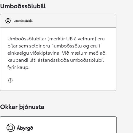
Umboðssölubíll
Umboðssölubíll
Umboðssölubílar (merktir UB á vefnum) eru
bílar sem seldir eru í umboðssölu og eru í
einkaeigu viðskiptavina. Við mælum með að
kaupandi láti ástandsskoða umboðssölubíl
fyrir kaup.
Okkar þjónusta
Ábyrgð