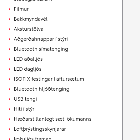
Filmur
Bakkmyndavél
Aksturstölva
Aðgerðahnappar í stýri
Bluetooth símatenging
LED aðalljós
LED dagljós
ISOFIX festingar í aftursætum
Bluetooth hljóðtenging
USB tengi
Hiti í stýri
Hæðarstillanlegt sæti ökumanns
Loftþrýstingsskynjarar
Þokuljós framan