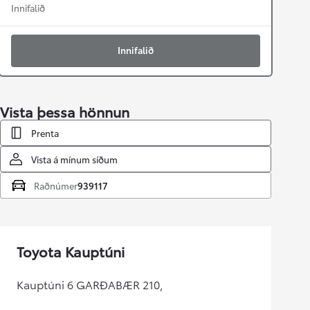
Innifalið
Innifalið
Vista þessa hönnun
Prenta
Vista á mínum síðum
Raðnúmer
939117
Toyota Kauptúni
Kauptúni 6 GARÐABÆR 210,