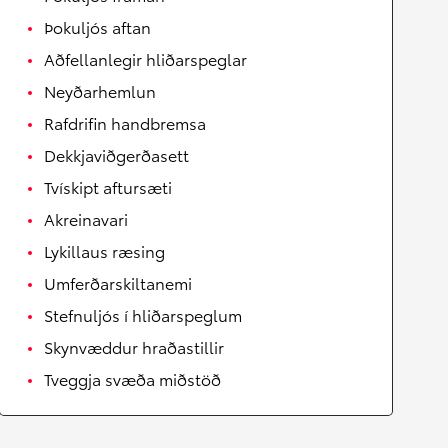
Þokuljós aftan
Aðfellanlegir hliðarspeglar
Neyðarhemlun
Rafdrifin handbremsa
Dekkjaviðgerðasett
Tvískipt aftursæti
Akreinavari
Lykillaus ræsing
Umferðarskiltanemi
Stefnuljós í hliðarspeglum
Skynvæddur hraðastillir
Tveggja svæða miðstöð