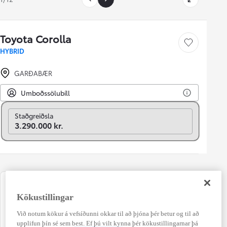
Toyota Corolla
Vista bíl
HYBRID
GARÐABÆR
Umboðssölubíll
Breyta í mánaðarlega
Staðgreiðsla
3.290.000 kr.
Lýsing
Nýskráning
Kökustillingar
Stallbakur
06-2019
Við notum kökur á vefsíðunni okkar til að þjóna þér betur og til að
Kílómetrastaða
Ábyrgð
upplifun þín sé sem best. Ef þú vilt kynna þér kökustillingarnar þá