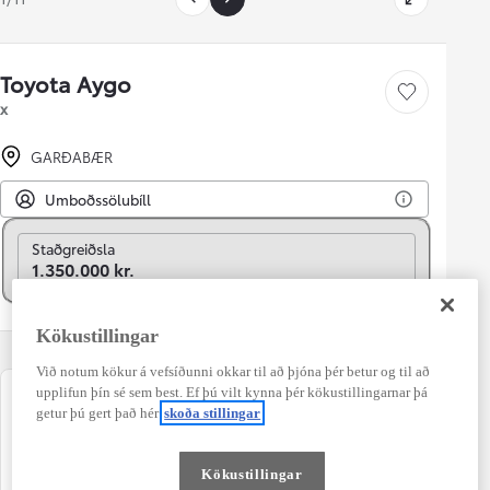
Toyota Aygo
Vista bíl
x
GARÐABÆR
Umboðssölubíll
Breyta í mánaðarlega
Staðgreiðsla
1.350.000 kr.
Kökustillingar
Við notum kökur á vefsíðunni okkar til að þjóna þér betur og til að
upplifun þín sé sem best. Ef þú vilt kynna þér kökustillingarnar þá
Lýsing
Nýskráning
getur þú gert það hér
skoða stillingar
5 dyra
12-2020
Kílómetrastaða
Ábyrgð
Kökustillingar