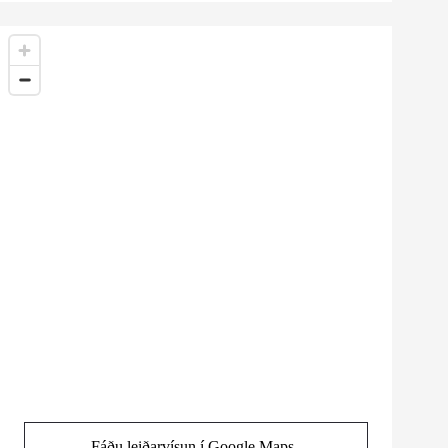
Fáðu leiðarvísun í Google Maps