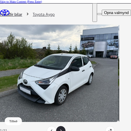
Skip to Main Content
(Press Enter)
DEALER NAME
Þú ert hér
:
Opna valmynd
Notaðir bílar
Toyota Aygo
Tilboð
1/11