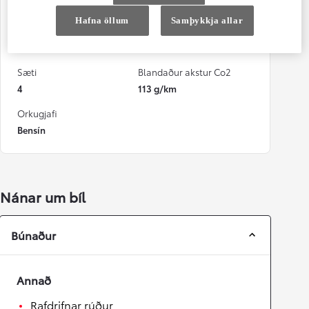
63.000 km
Ekki BNB ábyrgð
Hafna öllum
Samþykkja allar
Litur
Dyr
Hvítur
5
Sæti
Blandaður akstur Co2
4
113 g/km
Orkugjafi
Bensín
Nánar um bíl
Búnaður
Annað
Rafdrifnar rúður