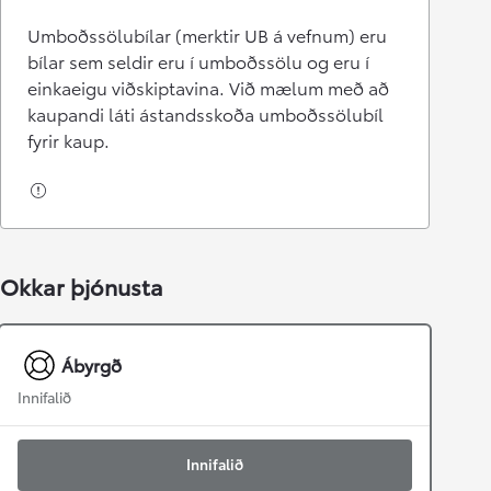
Umboðssölubílar (merktir UB á vefnum) eru
bílar sem seldir eru í umboðssölu og eru í
einkaeigu viðskiptavina. Við mælum með að
kaupandi láti ástandsskoða umboðssölubíl
fyrir kaup.
Okkar þjónusta
Ábyrgð
Innifalið
Innifalið