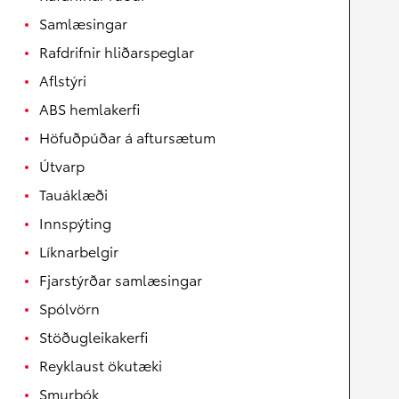
Samlæsingar
Rafdrifnir hliðarspeglar
Aflstýri
ABS hemlakerfi
Höfuðpúðar á aftursætum
Útvarp
Tauáklæði
Innspýting
Líknarbelgir
Fjarstýrðar samlæsingar
Spólvörn
Stöðugleikakerfi
Reyklaust ökutæki
Smurbók