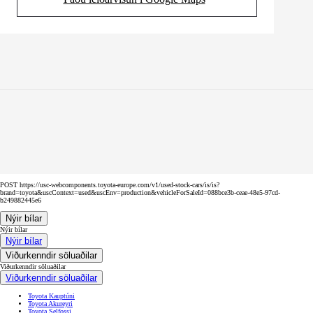
(Opens in new tab)
POST https://usc-webcomponents.toyota-europe.com/v1/used-stock-cars/is/is?
brand=toyota&uscContext=used&uscEnv=production&vehicleForSaleId=088bce3b-ceae-48e5-97cd-
b249882445e6
Nýir bílar
Nýir bílar
Nýir bílar
Viðurkenndir söluaðilar
Viðurkenndir söluaðilar
Viðurkenndir söluaðilar
Toyota Kauptúni
Toyota Akureyri
Toyota Selfossi