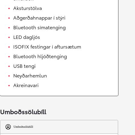
Aksturstölva
Aðgerðahnappar í stýri
Bluetooth símatenging
LED dagljós
ISOFIX festingar í aftursætum
Bluetooth hljóðtenging
USB tengi
Neyðarhemlun
Akreinavari
Umboðssölubíll
Umboðssölubíll