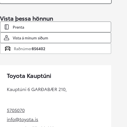
Vista þessa hönnun
Prenta
Vista á mínum síðum
Raðnúmer
856402
Toyota Kauptúni
Kauptúni 6 GARÐABÆR 210,
5705070
(Opens in new tab)
info@toyota.is
(Opens in new tab)