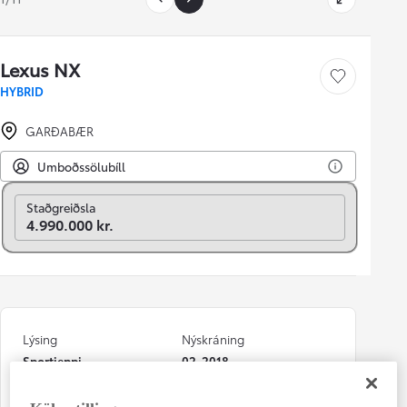
Lexus NX
Vista bíl
HYBRID
GARÐABÆR
Umboðssölubíll
Breyta í mánaðarlega
Staðgreiðsla
4.990.000 kr.
Lýsing
Nýskráning
Sportjeppi
02-2018
Kílómetrastaða
Ábyrgð