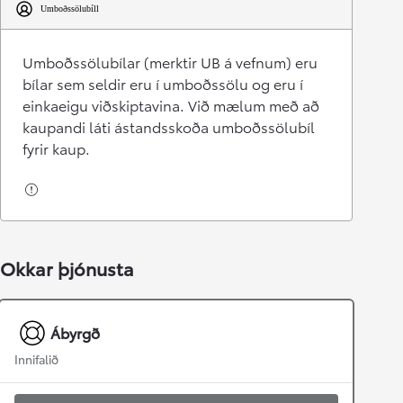
Umboðssölubíll
Umboðssölubílar (merktir UB á vefnum) eru
bílar sem seldir eru í umboðssölu og eru í
einkaeigu viðskiptavina. Við mælum með að
kaupandi láti ástandsskoða umboðssölubíl
fyrir kaup.
Okkar þjónusta
Ábyrgð
Innifalið