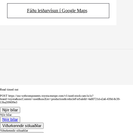
Fáðu leiðarvísun í Google Maps
(Opens in new tab)
Read timed out
POST https://usc-webcomponents.toyota-europe.com/v1/used-stock-cars/is/is?
brand=toyota&uscContext=used&uscEnv=production&vehicleForSaleId=4a00721d-e2a6-439d-8c39-
13ba209699e3
Nýir bílar
Nýir bílar
Nýir bílar
Viðurkenndir söluaðilar
Viðurkenndir söluaðilar