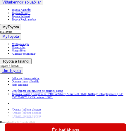
Viðurkenndir söluaðilar
Toyota Kauptúni
Toyota Akureyri
Toyota Selfossi
Toyota Reykjanesbæ
MyToyota
MyToyota
MyToyota
MyToyota app
Mínar síður
Margmiðlun
Algengar spurningar
Toyota á Íslandi
Toyota á Íslandi
Um Toyota
Sölu- og þjónustuaðilar
Opnunartímar söluaðila
Hafa samband
Upplýsingar um meðferð og deilingu gagna
Toyota á Íslandi | Kauptúni 6 | 210 Garðabær | Sími: 570 5070 | Netfang: info@toyota.is | KT:
530171-0279 | VSK. númer 13031
(Opnast í nýjum glugga)
(Opnast í nýjum glugga)
(Opnast í nýjum glugga)
Höfundaréttur © Toyota 2026
Skilmálar
Ég hef áhuga