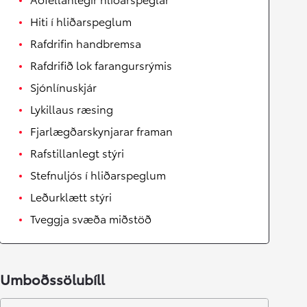
Hiti í hliðarspeglum
Rafdrifin handbremsa
Rafdrifið lok farangursrýmis
Sjónlínuskjár
Lykillaus ræsing
Fjarlægðarskynjarar framan
Rafstillanlegt stýri
Stefnuljós í hliðarspeglum
Leðurklætt stýri
Tveggja svæða miðstöð
Umboðssölubíll