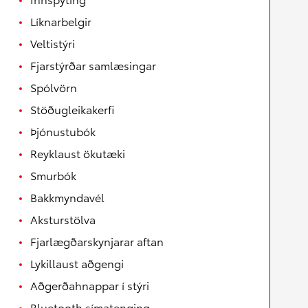
Líknarbelgir
Veltistýri
Fjarstýrðar samlæsingar
Spólvörn
Stöðugleikakerfi
Þjónustubók
Reyklaust ökutæki
Smurbók
Bakkmyndavél
Aksturstölva
Fjarlægðarskynjarar aftan
Lykillaust aðgengi
Aðgerðahnappar í stýri
Bluetooth símatenging