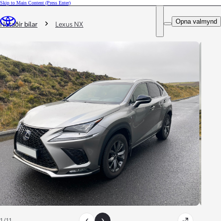
Skip to Main Content
(Press Enter)
DEALER NAME
Þú ert hér
:
Opna valmynd
Notaðir bílar
Lexus NX
1/11