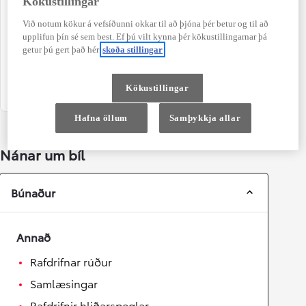
Kökustillingar
98.000 km
Ekki BNB ábyrgð
Við notum kökur á vefsíðunni okkar til að þjóna þér betur og til að
Litur
Dyr
upplifun þín sé sem best. Ef þú vilt kynna þér kökustillingarnar þá
Ljósgrár
5
getur þú gert það hér
skoða stillingar
Sæti
Orkugjafi
5
Hybrid Bensín
Kökustillingar
Hafna öllum
Samþykkja allar
Nánar um bíl
Búnaður
Annað
Rafdrifnar rúður
Samlæsingar
Rafdrifnir hliðarspeglar