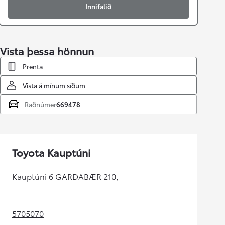
Innifalið
Vista þessa hönnun
Prenta
Vista á mínum síðum
Raðnúmer
669478
Toyota Kauptúni
Kauptúni 6 GARÐABÆR 210,
5705070
(Opens in new tab)