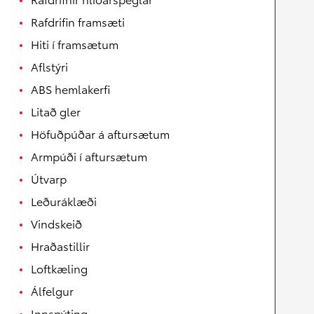
Rafdrifin framsæti
Hiti í framsætum
Aflstýri
ABS hemlakerfi
Litað gler
Höfuðpúðar á aftursætum
Armpúði í aftursætum
Útvarp
Leðuráklæði
Vindskeið
Hraðastillir
Loftkæling
Álfelgur
Innspýting