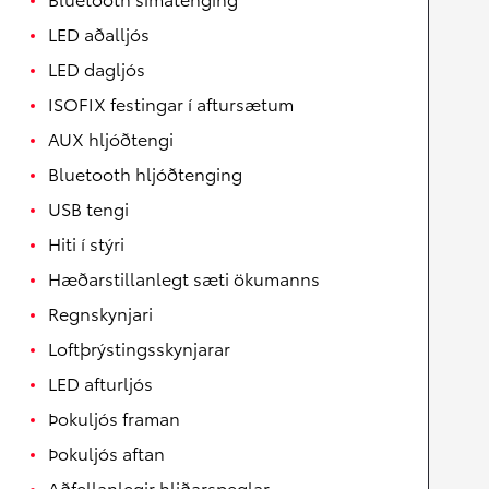
LED aðalljós
LED dagljós
ISOFIX festingar í aftursætum
AUX hljóðtengi
Bluetooth hljóðtenging
USB tengi
Hiti í stýri
Hæðarstillanlegt sæti ökumanns
Regnskynjari
Loftþrýstingsskynjarar
LED afturljós
Þokuljós framan
Þokuljós aftan
Aðfellanlegir hliðarspeglar