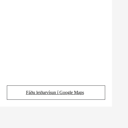
Fáðu leiðarvísun í Google Maps
(Opens in new tab)