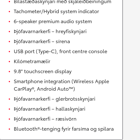
Bílastæðaskynjari með skjáleiðbeiningum
Tachometer/Hybrid system indicator
6-speaker premium audio system
Þjófavarnarkerfi – hreyfiskynjari
Þjófavarnarkerfi – sírena
USB port (Type-C), front centre console
Kílómetramælir
9.8" touchscreen display
Smartphone integration (Wireless Apple
CarPlay®, Android Auto™)
Þjófavarnarkerfi – glerbrotsskynjari
Þjófavarnarkerfi – hallaskynjari
Þjófavarnarkerfi – ræsivörn
Bluetooth®-tenging fyrir farsíma og spilara