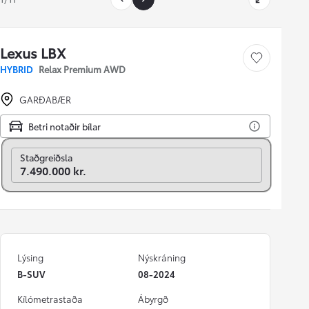
Lexus LBX
Vista bíl
HYBRID
Relax Premium AWD
GARÐABÆR
Betri notaðir bílar
Breyta í mánaðarlega
Staðgreiðsla
7.490.000 kr.
Lýsing
Nýskráning
B-SUV
08-2024
Kílómetrastaða
Ábyrgð