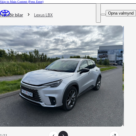
Skip to Main Content
(Press Enter)
DEALER NAME
Þú ert hér
:
Opna valmynd
Notaðir bílar
Lexus LBX
1/11