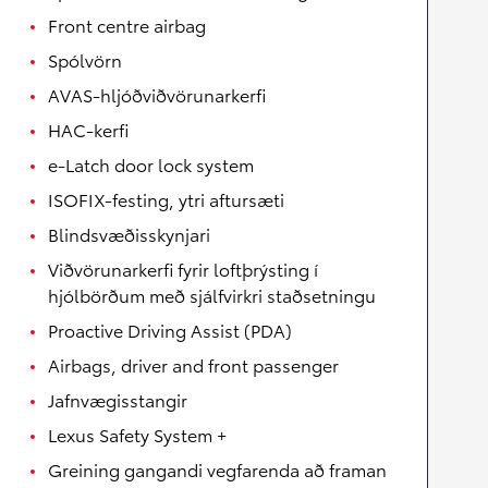
Front centre airbag
Spólvörn
AVAS-hljóðviðvörunarkerfi
HAC-kerfi
e-Latch door lock system
ISOFIX-festing, ytri aftursæti
Blindsvæðisskynjari
Viðvörunarkerfi fyrir loftþrýsting í
hjólbörðum með sjálfvirkri staðsetningu
Proactive Driving Assist (PDA)
Airbags, driver and front passenger
Jafnvægisstangir
Lexus Safety System +
Greining gangandi vegfarenda að framan