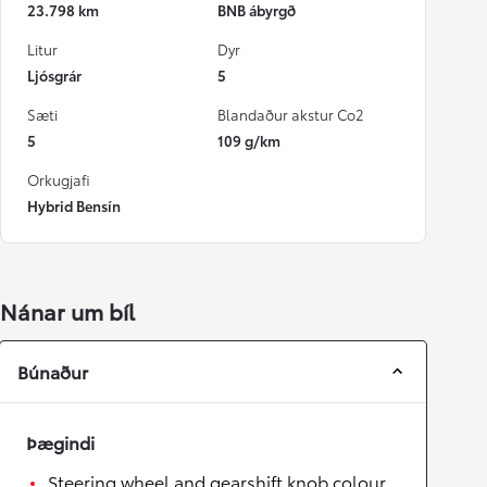
23.798 km
BNB ábyrgð
Litur
Dyr
Ljósgrár
5
Sæti
Blandaður akstur Co2
5
109 g/km
Orkugjafi
Hybrid Bensín
Nánar um bíl
Búnaður
Þægindi
Steering wheel and gearshift knob colour