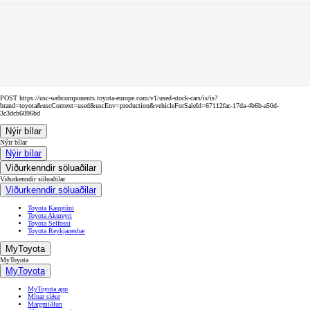
POST https://usc-webcomponents.toyota-europe.com/v1/used-stock-cars/is/is?
brand=toyota&uscContext=used&uscEnv=production&vehicleForSaleId=67112fac-17da-4b6b-a50d-
3c3dcb6096bd
Nýir bílar
Nýir bílar
Nýir bílar
Viðurkenndir söluaðilar
Viðurkenndir söluaðilar
Viðurkenndir söluaðilar
Toyota Kauptúni
Toyota Akureyri
Toyota Selfossi
Toyota Reykjanesbæ
MyToyota
MyToyota
MyToyota
MyToyota app
Mínar síður
Margmiðlun