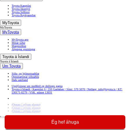
Toyota Kauptúni
Toyota Akureyri
Toyota Selfossi
Toyota Reykjanesbæ
MyToyota
MyToyota
MyToyota
MyToyota app
Mínar síður
Margmiðlun
Algengar spurningar
Toyota á Íslandi
Toyota á Íslandi
Um Toyota
Sölu- og þjónustuaðilar
Opnunartímar söluaðila
Hafa samband
Upplýsingar um meðferð og deilingu gagna
Toyota á Íslandi | Kauptúni 6 | 210 Garðabær | Sími: 570 5070 | Netfang: info@toyota.is | KT:
530171-0279 | VSK. númer 13031
(Opnast í nýjum glugga)
(Opnast í nýjum glugga)
(Opnast í nýjum glugga)
Höfundaréttur © Toyota 2026
Ég hef áhuga
Skilmálar
Kökustillingar
Almenn persónuverndarstefna