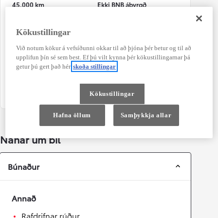
45.000 km
Ekki BNB ábyrgð
Litur
Dyr
Kökustillingar
Ljósgrár
4
Við notum kökur á vefsíðunni okkar til að þjóna þér betur og til að
Sæti
Blandaður akstur Co2
upplifun þín sé sem best. Ef þú vilt kynna þér kökustillingarnar þá
5
127 g/km
getur þú gert það hér
skoða stillingar
Orkugjafi
Hybrid Bensín
Kökustillingar
Hafna öllum
Samþykkja allar
Nánar um bíl
Búnaður
Annað
Rafdrifnar rúður