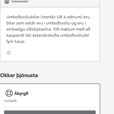
Umboðssölubíll
Umboðssölubílar (merktir UB á vefnum) eru
bílar sem seldir eru í umboðssölu og eru í
einkaeigu viðskiptavina. Við mælum með að
kaupandi láti ástandsskoða umboðssölubíl
fyrir kaup.
Okkar þjónusta
Ábyrgð
Innifalið