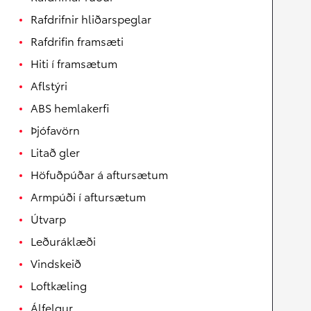
Rafdrifnir hliðarspeglar
Rafdrifin framsæti
Hiti í framsætum
Aflstýri
ABS hemlakerfi
Þjófavörn
Litað gler
Höfuðpúðar á aftursætum
Armpúði í aftursætum
Útvarp
Leðuráklæði
Vindskeið
Loftkæling
Álfelgur