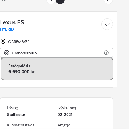
Lexus ES
Vista bíl
HYBRID
GARÐABÆR
Umboðssölubíll
Breyta í mánaðarlega
Staðgreiðsla
6.690.000 kr.
Lýsing
Nýskráning
Stallbakur
02-2021
Kílómetrastaða
Ábyrgð