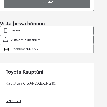
Innifalið
Vista þessa hönnun
Prenta
Vista á mínum síðum
Raðnúmer
440095
Toyota Kauptúni
Kauptúni 6 GARÐABÆR 210,
5705070
(Opens in new tab)