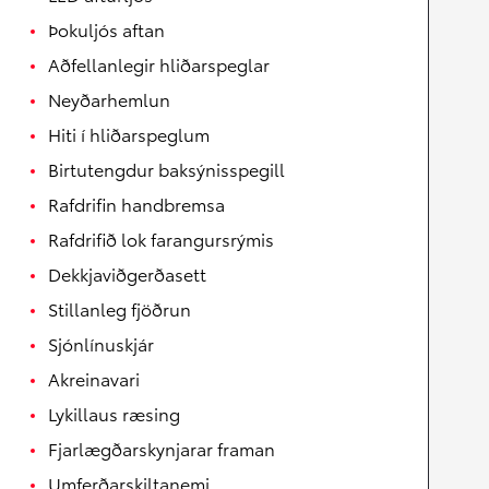
Þokuljós aftan
Aðfellanlegir hliðarspeglar
Neyðarhemlun
Hiti í hliðarspeglum
Birtutengdur baksýnisspegill
Rafdrifin handbremsa
Rafdrifið lok farangursrýmis
Dekkjaviðgerðasett
Stillanleg fjöðrun
Sjónlínuskjár
Akreinavari
Lykillaus ræsing
Fjarlægðarskynjarar framan
Umferðarskiltanemi