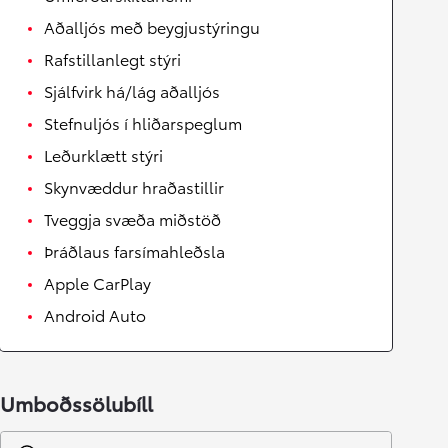
Aðalljós með beygjustýringu
Rafstillanlegt stýri
Sjálfvirk há/lág aðalljós
Stefnuljós í hliðarspeglum
Leðurklætt stýri
Skynvæddur hraðastillir
Tveggja svæða miðstöð
Þráðlaus farsímahleðsla
Apple CarPlay
Android Auto
Umboðssölubíll