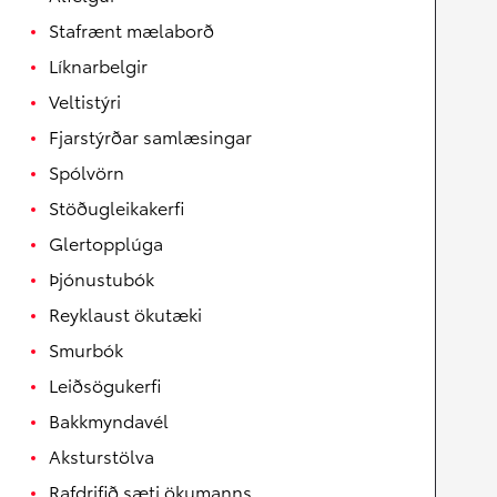
Stafrænt mælaborð
Líknarbelgir
Veltistýri
Fjarstýrðar samlæsingar
Spólvörn
Stöðugleikakerfi
Glertopplúga
Þjónustubók
Reyklaust ökutæki
Smurbók
Leiðsögukerfi
Bakkmyndavél
Aksturstölva
Rafdrifið sæti ökumanns