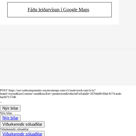
Fáðu leiðarvísun í Google Maps
(Opens in new tab)
POST https://usc-webcomponents.toyota-europe.com/v1/used-stock-cars/is/is?
brand=toyota&uscContext=used&uscEnv=production&vehicleForSaleId=207bfdd9-69af-4174-acde-
bacbf7117efb
``
Nýir bílar
Nýir bílar
Nýir bílar
Viðurkenndir söluaðilar
Viðurkenndir söluaðilar
Viðurkenndir söluaðilar