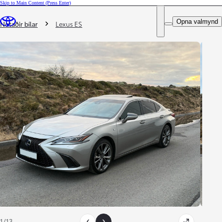
Skip to Main Content
(Press Enter)
DEALER NAME
Þú ert hér
:
Opna valmynd
Notaðir bílar
Lexus ES
1/13