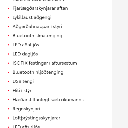
Fjarlægðarskynjarar aftan
Lykillaust aðgengi
Aðgerðahnappar í stýri
Bluetooth símatenging
LED aðalljós
LED dagljós
ISOFIX festingar í aftursætum
Bluetooth hljóðtenging
USB tengi
Hiti í stýri
Hæðarstillanlegt sæti ökumanns
Regnskynjari
Loftþrýstingsskynjarar
LED afturljós