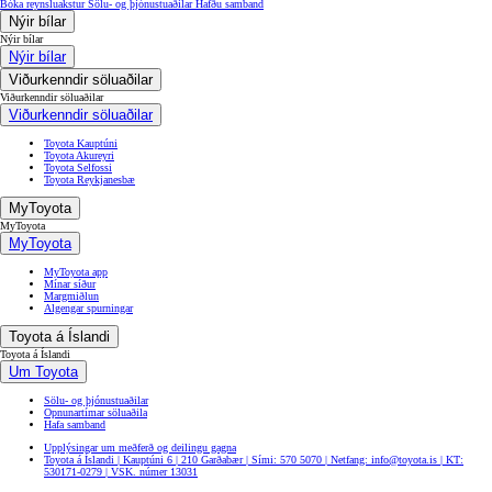
Bóka reynsluakstur
Sölu- og þjónustuaðilar
Hafðu samband
Nýir bílar
Nýir bílar
Nýir bílar
Viðurkenndir söluaðilar
Viðurkenndir söluaðilar
Viðurkenndir söluaðilar
Toyota Kauptúni
Toyota Akureyri
Toyota Selfossi
Toyota Reykjanesbæ
MyToyota
MyToyota
MyToyota
MyToyota app
Mínar síður
Margmiðlun
Algengar spurningar
Toyota á Íslandi
Toyota á Íslandi
Um Toyota
Sölu- og þjónustuaðilar
Opnunartímar söluaðila
Hafa samband
Upplýsingar um meðferð og deilingu gagna
Toyota á Íslandi | Kauptúni 6 | 210 Garðabær | Sími: 570 5070 | Netfang: info@toyota.is | KT:
530171-0279 | VSK. númer 13031