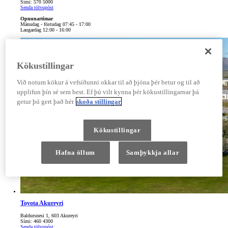
Sími: 570 5000
Senda tölvupóst
Opnunartímar
Mánudag - föstudag 07:45 - 17:00
Laugardag 12:00 - 16:00
Kökustillingar
Við notum kökur á vefsíðunni okkar til að þjóna þér betur og til að
upplifun þín sé sem best. Ef þú vilt kynna þér kökustillingarnar þá
getur þú gert það hér
skoða stillingar
Kökustillingar
Hafna öllum
Samþykkja allar
Toyota Akureyri
Baldursnesi 1, 603 Akureyri
Sími: 460 4300
Senda tölvupóst