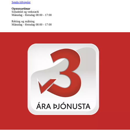
Senda tölvupóst
Opnunartímar
Söludeild og verkstæði
Mánudag - föstudag 08:00 - 17:00
Rétting og málning
Mánudag - föstudag 08:00 - 17:00