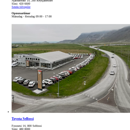
Njarðarbraut 19, 260 Reykjanesbær
Sími: 420 6600
Senda tölvupóst
Opnunartímar
Mánudag - föstudag 09:00 - 17:00
Toyota Selfossi
Fossnesi 14, 800 Selfossi
Sími: 480 8000