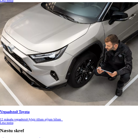
Lesa meira
Vegaaðstoð Toyota
12 mánaða vegaaðstoð fylgir öllum nýjum bílum
Lesa meira
Næstu skref