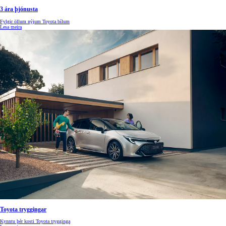
3 ára þjónusta
Fylgir öllum nýjum Toyota bílum
Lesa meira
Toyota tryggingar
Kynntu þér kosti Toyota trygginga