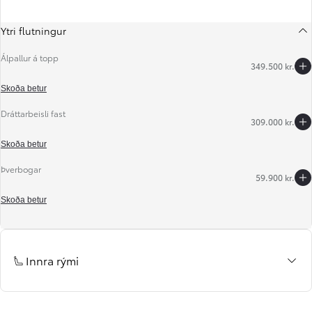
Ytri flutningur
Álpallur á topp
349.500 kr.
Skoða betur
Dráttarbeisli fast
309.000 kr.
Til baka
Áfram
Skoða betur
Þverbogar
59.900 kr.
Skoða betur
Innra rými