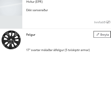
Hvítur (EPR)
Ekki sanseraður
Innifalið
Felgur
Breyta
Felgur
17" svartar málaðar álfelgur (5 tvískiptir armar)
Innifalið
Áklæði
Breyta
Áklæði
Dökkgrátt tau (FTCM)
Innifalið