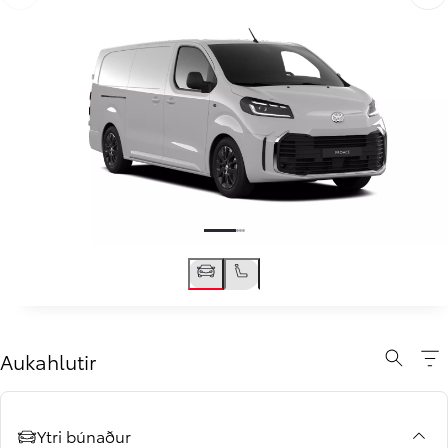
Til baka
Áfram
Aukahlutir
Ytri búnaður