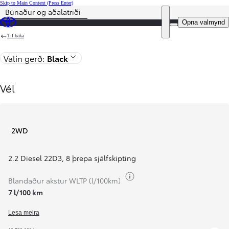
Skip to Main Content
(Press Enter)
Búnaður og aðalatriði
Price is updated The price of your configuration is 10.790.000 kr.
DEALER NAME
Opna valmynd
Til baka
Valin gerð:
Black
Vél
2WD
2.2 Diesel 22D3
,
8 þrepa sjálfskipting
Breyta upplýsingum um or
Blandaður akstur WLTP (l/100km)
7 l/100 km
Lesa meira