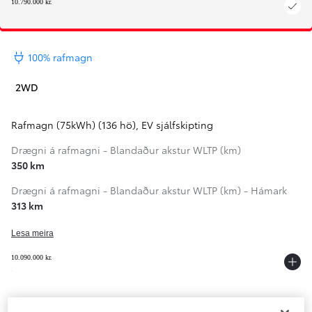
10.790.000 kr.
100% rafmagn
2WD
Rafmagn (75kWh) (136 hö)
,
EV sjálfskipting
Drægni á rafmagni - Blandaður akstur WLTP (km)
350 km
Drægni á rafmagni - Blandaður akstur WLTP (km) - Hámark
313 km
Lesa meira
10.090.000 kr.