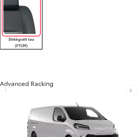
Dökkgrátt tau
(FTCM)
Til baka
Áfram
Advanced Racking
Til baka
Áfra