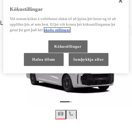
Kökustillingar
Við notum kökur á vefsíðunni okkar til að þjóna þér betur og til að
Litur
upplifun þín sé sem best. Ef þú vilt kynna þér kökustillingarnar þá
getur þú gert það hér
skoða stillingar
Til baka
Áfra
Kökustillingar
Hafna öllum
Samþykkja allar