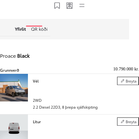
Vista á Mínar síður
Deila mínum kóða
Flýtival
Yfirlit
QR kóði
Proace
Black
10.790.000 kr.
Grunnverð
Vél
Breyta
Vél
Til baka
Áfram
2WD
2.2 Diesel 22D3
,
8 þrepa sjálfskipting
Litur
Breyta
Litur