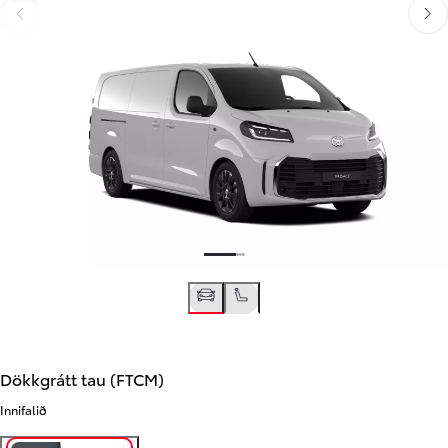
Til baka
Áfra
Til baka
Áfram
Dökkgrátt tau (FTCM)
Innifalið