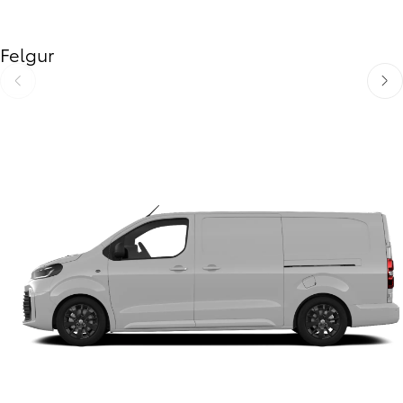
Felgur
Til baka
Áfra