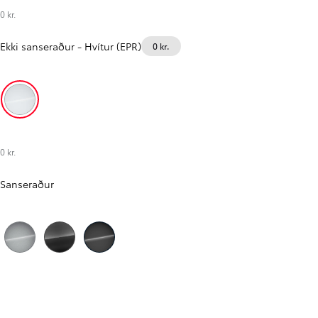
0 kr.
Ekki sanseraður
-
Hvítur (EPR)
0 kr.
Hvítur (EPR)
0 kr.
Sanseraður
Til baka
Áfram
Silfur (KCA)
Grár (KKJ)
Svartur (KTV)