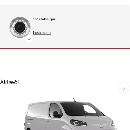
16" stálfelgur
Lesa meira
Áklæði
Til baka
Áfra
Til baka
Áfram