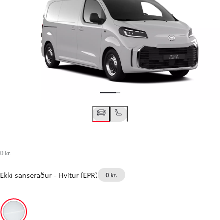
0 kr.
Ekki sanseraður
-
Hvítur (EPR)
0 kr.