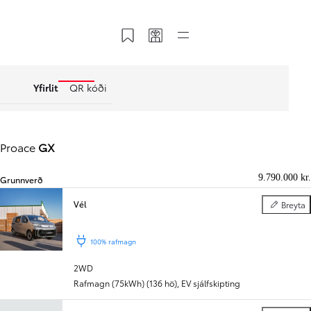
Vista á Mínar síður
Deila mínum kóða
Flýtival
Yfirlit
QR kóði
Proace
GX
9.790.000 kr.
Grunnverð
Vél
Breyta
Vél
Til baka
Áfram
100% rafmagn
2WD
Rafmagn (75kWh) (136 hö)
,
EV sjálfskipting