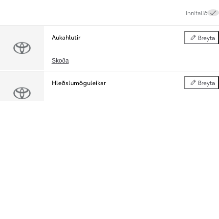
Innifalið
Aukahlutir
Breyta
Aukahlutir
Skoða
Hleðslumöguleikar
Breyta
Hleðslumög
Skoða
Tæknilýsing
Tæknilegar upplýsingar
Ytri búnaður