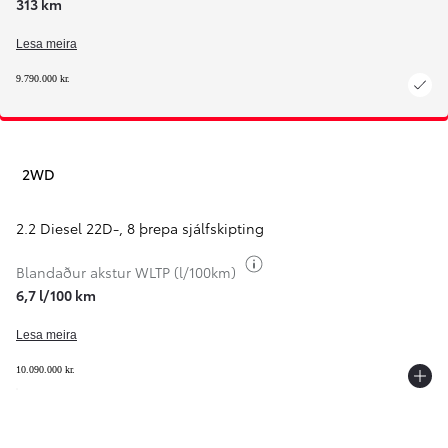
313 km
Lesa meira
9.790.000 kr.
2WD
2.2 Diesel 22D-
,
8 þrepa sjálfskipting
Breyta upplýsingum um or
Blandaður akstur WLTP (l/100km)
6,7 l/100 km
Lesa meira
10.090.000 kr.