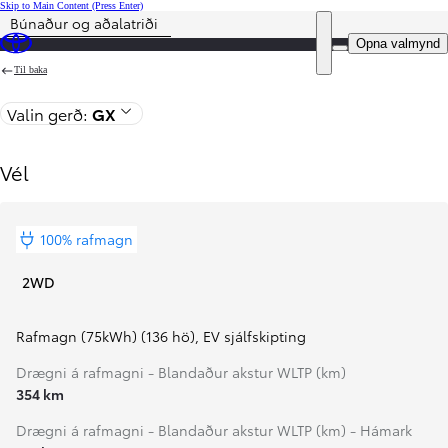
Skip to Main Content
(Press Enter)
Búnaður og aðalatriði
Price is updated The price of your configuration is 9.790.000 kr.
DEALER NAME
Opna valmynd
Til baka
Valin gerð:
GX
Vél
100% rafmagn
2WD
Rafmagn (75kWh) (136 hö)
,
EV sjálfskipting
Drægni á rafmagni - Blandaður akstur WLTP (km)
354 km
Drægni á rafmagni - Blandaður akstur WLTP (km) - Hámark