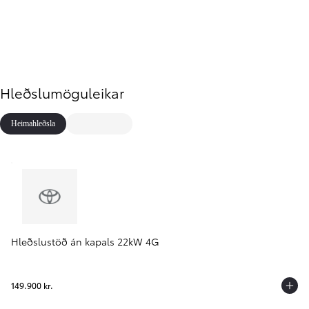
Hleðslumöguleikar
Heimahleðsla
Hleðslustöð án kapals 22kW 4G
149.900 kr.