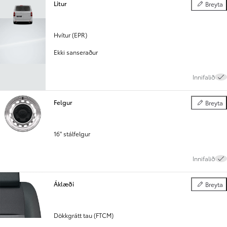
Litur
Breyta
Litur
Hvítur (EPR)
Ekki sanseraður
Innifalið
Felgur
Breyta
Felgur
16" stálfelgur
Innifalið
Áklæði
Breyta
Áklæði
Dökkgrátt tau (FTCM)