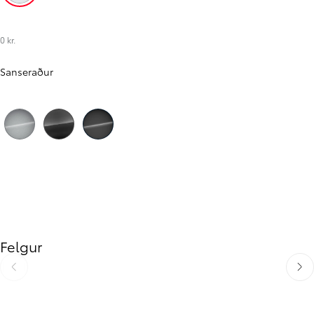
Hvítur (EPR)
0 kr.
Sanseraður
Til baka
Áfram
Silfur (KCA)
Grár (KKJ)
Svartur (KTV)
Felgur
Til baka
Áfra