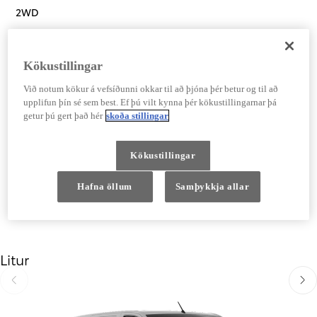
2WD
2.2 Diesel 22D3
,
8 þrepa sjálfskipting
Kökustillingar
Breyta upplýsingum um or
Blandaður akstur WLTP (l/100km)
Við notum kökur á vefsíðunni okkar til að þjóna þér betur og til að
6,7 l/100 km
upplifun þín sé sem best. Ef þú vilt kynna þér kökustillingarnar þá
getur þú gert það hér
skoða stillingar
Lesa meira
10.390.000 kr.
Kökustillingar
Hafna öllum
Samþykkja allar
Litur
Til baka
Áfra