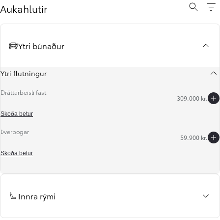
Aukahlutir
Ytri búnaður
Ytri flutningur
Dráttarbeisli fast
309.000 kr.
Skoða betur
Þverbogar
59.900 kr.
Til baka
Áfram
Skoða betur
Innra rými