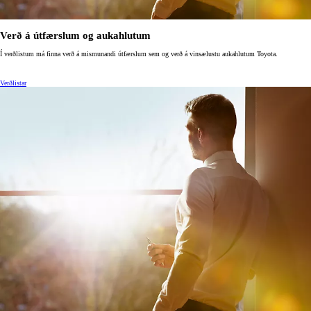
Verð á útfærslum og aukahlutum
Í verðlistum má finna verð á mismunandi útfærslum sem og verð á vinsælustu aukahlutum Toyota.
Verðlistar