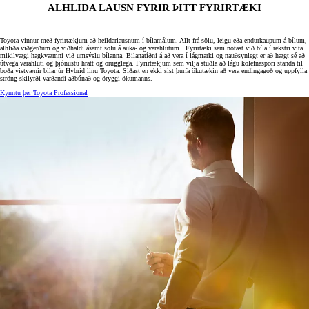
ALHLIÐA LAUSN FYRIR ÞITT FYRIRTÆKI
Toyota vinnur með fyrirtækjum að heildarlausnum í bílamálum. Allt frá sölu, leigu eða endurkaupum á bílum,
alhliða viðgerðum og viðhaldi ásamt sölu á auka- og varahlutum. Fyrirtæki sem notast við bíla í rekstri vita
mikilvægi hagkvæmni við umsýslu bílanna. Bilanatíðni á að vera í lágmarki og nauðsynlegt er að hægt sé að
útvega varahluti og þjónustu hratt og örugglega. Fyrirtækjum sem vilja stuðla að lágu kolefnaspori standa til
boða vistvænir bílar úr Hybrid línu Toyota. Síðast en ekki síst þurfa ökutækin að vera endingagóð og uppfylla
ströng skilyrði varðandi aðbúnað og öryggi ökumanns.
Kynntu þér Toyota Professional