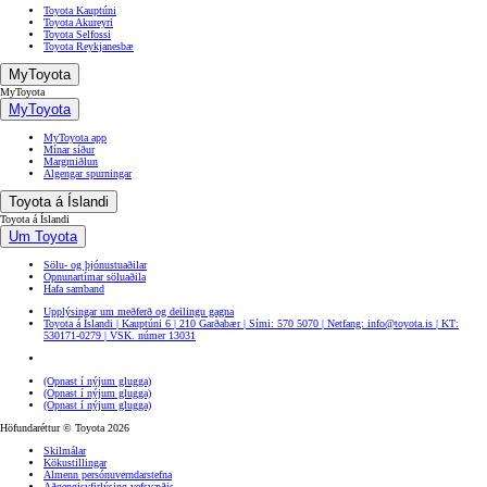
Toyota Kauptúni
Toyota Akureyri
Toyota Selfossi
Toyota Reykjanesbæ
MyToyota
MyToyota
MyToyota
MyToyota app
Mínar síður
Margmiðlun
Algengar spurningar
Toyota á Íslandi
Toyota á Íslandi
Um Toyota
Sölu- og þjónustuaðilar
Opnunartímar söluaðila
Hafa samband
Upplýsingar um meðferð og deilingu gagna
Toyota á Íslandi | Kauptúni 6 | 210 Garðabær | Sími: 570 5070 | Netfang: info@toyota.is | KT:
530171-0279 | VSK. númer 13031
(Opnast í nýjum glugga)
(Opnast í nýjum glugga)
(Opnast í nýjum glugga)
Höfundaréttur © Toyota 2026
Skilmálar
Kökustillingar
Almenn persónuverndarstefna
Aðgengisyfirlýsing vefsvæðis