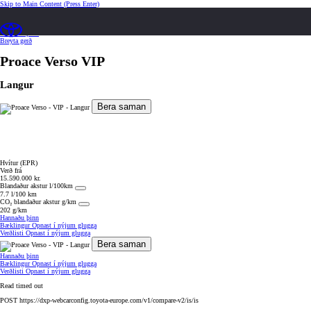
Skip to Main Content
(Press Enter)
Hannaðu þinn
Hannaðu þinn
Breyta gerð
Proace Verso
VIP
Langur
Bera saman
Hvítur (EPR)
Verð frá
15.590.000 kr.
Blandaður akstur l/100km
7.7 l/100 km
CO₂ blandaður akstur g/km
202 g/km
Hannaðu þinn
Bæklingur
Opnast í nýjum glugga
Verðlisti
Opnast í nýjum glugga
Bera saman
Hannaðu þinn
Bæklingur
Opnast í nýjum glugga
Verðlisti
Opnast í nýjum glugga
Read timed out
POST https://dxp-webcarconfig.toyota-europe.com/v1/compare-v2/is/is