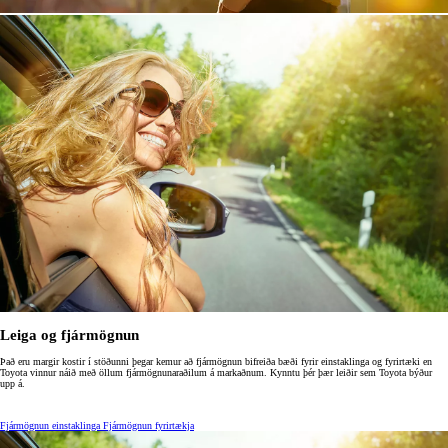
Leiga og fjármögnun
Það eru margir kostir í stöðunni þegar kemur að fjármögnun bifreiða bæði fyrir einstaklinga og fyrirtæki en
Toyota vinnur náið með öllum fjármögnunaraðilum á markaðnum. Kynntu þér þær leiðir sem Toyota býður
upp á.
Fjármögnun einstaklinga
Fjármögnun fyrirtækja