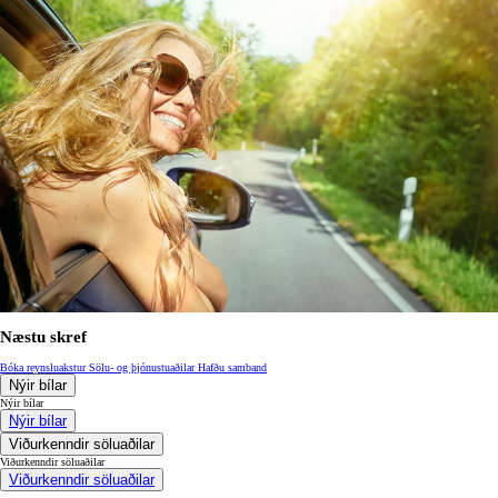
Næstu skref
Bóka reynsluakstur
Sölu- og þjónustuaðilar
Hafðu samband
Nýir bílar
Nýir bílar
Nýir bílar
Viðurkenndir söluaðilar
Viðurkenndir söluaðilar
Viðurkenndir söluaðilar