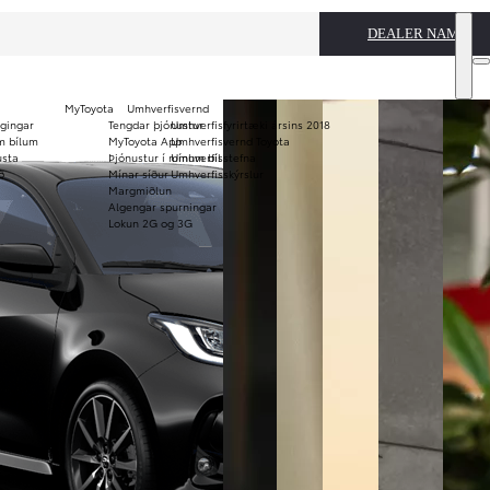
DEALER NAME
MyToyota
Umhverfisvernd
ggingar
Tengdar þjónustur
Umhverfisfyrirtæki ársins 2018
Notaðir bílar
m bílum
MyToyota App
Umhverfisvernd Toyota
usta
Þjónustur í mínum bíl
Umhverfisstefna
KINTO
Verð og
ð
Mínar síður
Umhverfisskýrslur
langtímaleiga
bæklinga
Margmiðlun
Algengar spurningar
Lokun 2G og 3G