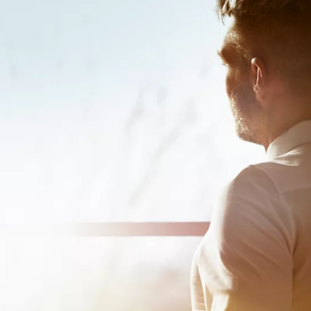
Verð frá
Prius Plug-in
HYBRID