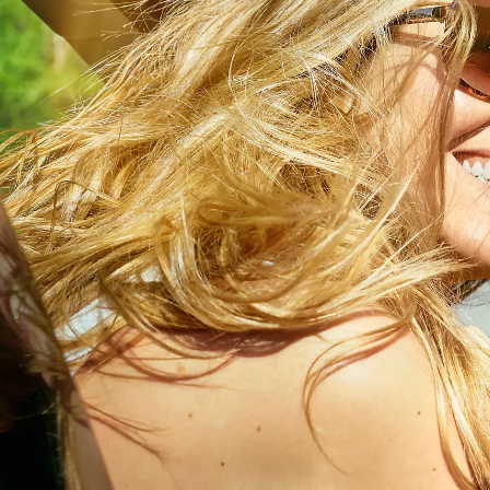
Verð frá
Hilux
RAFMAGN