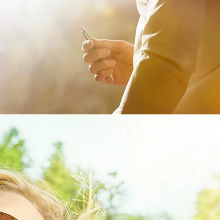
Verð frá
RAV4
HYBRID