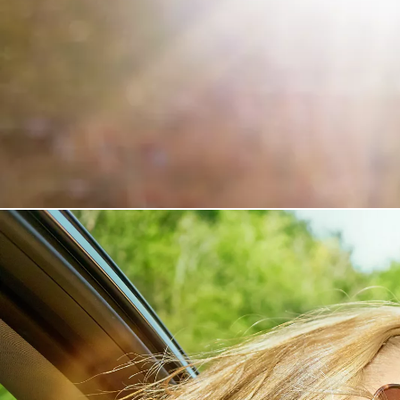
Verð frá
bZ4X Touring
RAFMAGN