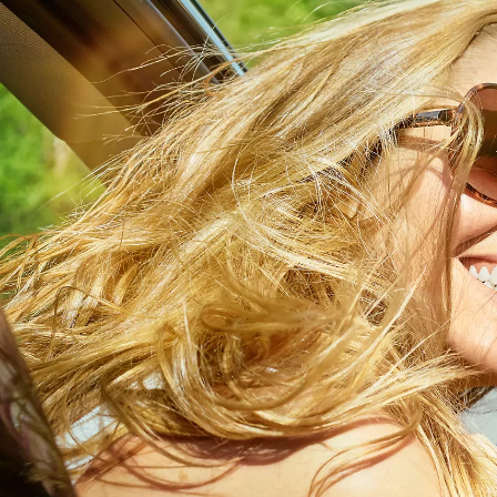
Upplýsingar um verð og vöruframboð eru birtar með fyrirvara um villur