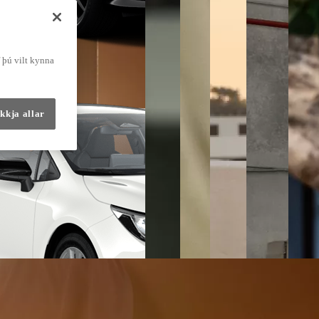
f þú vilt kynna
kkja allar