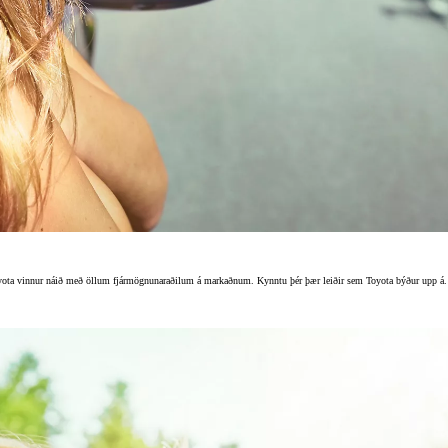
Verð frá
Proace City Verso
RAFMAGN OG DÍSIL
 Toyota vinnur náið með öllum fjármögnunaraðilum á markaðnum. Kynntu þér þær leiðir sem Toyota býður upp á.
Verð frá