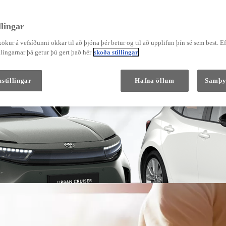
lingar
ökur á vefsíðunni okkar til að þjóna þér betur og til að upplifun þín sé sem best. E
Verð frá
Corolla Hatchback
lingarnar þá getur þú gert það hér
skoða stillingar
HYBRID
stillingar
Hafna öllum
Samþy