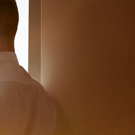
Toyota bZ4X - 100% rafmagn
Kynntu þér Toyota bZ4X