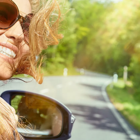
Verð frá
Proace
RAFMAGN