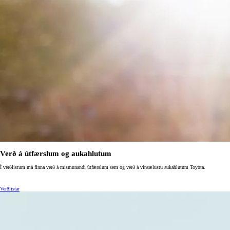
Verð frá
Corolla Sedan
HYBRID
Verð á útfærslum og aukahlutum
Í verðlistum má finna verð á mismunandi útfærslum sem og verð á vinsælustu aukahlutum Toyota.
Verðlistar