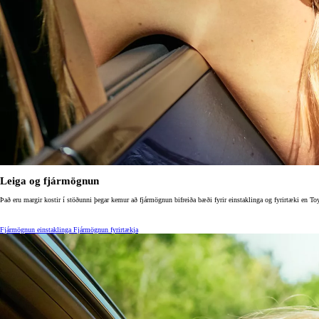
Verð frá
Proace City
RAFMAGN OG DÍSIL
Leiga og fjármögnun
Það eru margir kostir í stöðunni þegar kemur að fjármögnun bifreiða bæði fyrir einstaklinga og fyrirtæki en
Fjármögnun einstaklinga
Fjármögnun fyrirtækja
Verð frá