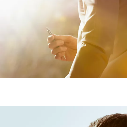
Verð frá
Corolla Cross
HYBRID