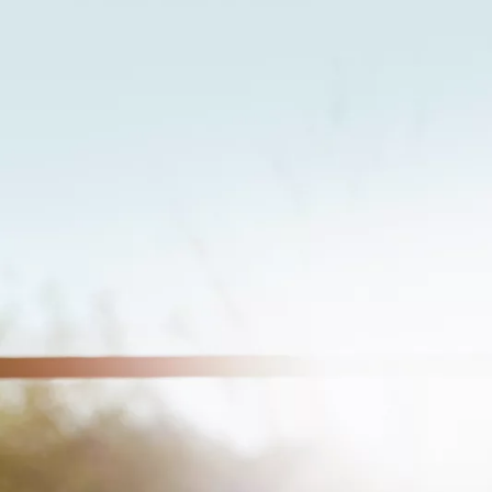
Verð frá
Toyota C-HR+
RAFMAGN