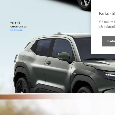
Kökustil
Við notum k
Verð frá
Urban Cruiser
þér kökustil
RAFMAGN
Köku