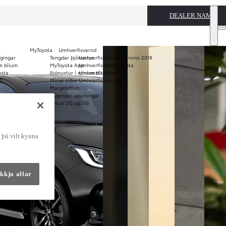
DEALER NAME
MyToyota
Umhverfisvernd
ggingar
Tengdar þjónustur
Umhverfisfyrirtæki ársins 2018
Notaðir bílar
m bílum
MyToyota App
Umhverfisvernd Toyota
usta
Þjónustur í mínum bíl
Umhverfisstefna
KINTO
Verð og
ð
Mínar síður
Umhverfisskýrslur
langtímaleiga
bæklinga
Margmiðlun
Algengar spurningar
Lokun 2G og 3G
f þú vilt kynna
kkja allar