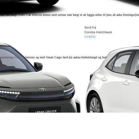
stutt eða langt. Crew Cab útfærsla kemur með sætum sem hægt er að leggja niður til þess að auka flutningsrými
Verð frá
Corolla Hatchback
HYBRID
á uppsetningu hleðslurýmisins og með Smart Cargo færð þú aukna hleðslulengd og burðargetu.
ferðinni.