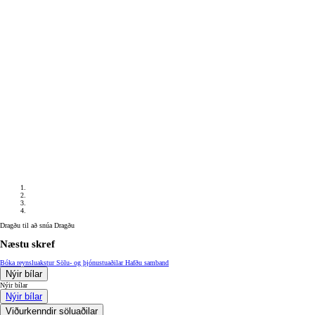
Verð frá
Corolla Sedan
HYBRID
Dragðu til að snúa
Dragðu
Næstu skref
Bóka reynsluakstur
Sölu- og þjónustuaðilar
Hafðu samband
Nýir bílar
Nýir bílar
Nýir bílar
Viðurkenndir söluaðilar