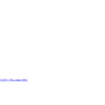
Verð frá
Prius Plug-in
HYBRID
0171-0279 | VSK. númer 13031