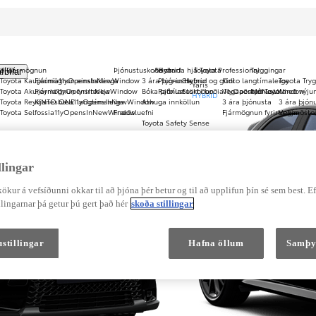
bílar
Fjármögnun
Þjónustuskoðanir
Að starfa hjá Toyota
Hybrid
Toyota Professional
Tryggingar
fbílar
Toyota Kauptúni
Fjármögnun einstaklinga
a11yOpensInNewWindow
3 ára þjónusta
Plug-in Hybrid
Stefnur og gildi
Kinto langtímaleiga
Toyota Try
Yaris
Toyota Akureyri
Fjármögnun fyrirtækja
a11yOpensInNewWindow
Bóka þjónustuskoðun
Rafbílar
Störf i boði
a11yOpensInNewWindow
Vegaaðstoð Toyota
Þjónusta með nýju
HYBRID
Toyota Reykjanesbæ
KINTO ONE langtímaleiga
a11yOpensInNewWindow
Athuga innköllun
3 ára þjónusta
3 ára þjón
Toyota Selfossi
a11yOpensInNewWindow
Fræðsluefni
Fjármögnun fyrirtækja
Vegaaðsto
Toyota Safety Sense
WLTP staðallinn
Fjarlægja Hybrid rafhlöðu
lingar
ökur á vefsíðunni okkar til að þjóna þér betur og til að upplifun þín sé sem best. E
lingarnar þá getur þú gert það hér
skoða stillingar
stillingar
Hafna öllum
Samþy