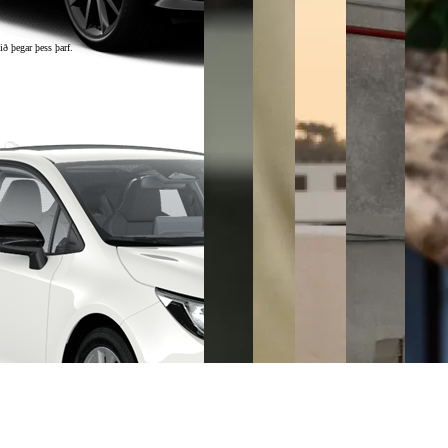
ð þegar þess þarf.