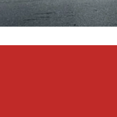
Verð frá
Proace City Verso
RAFMAGN OG DÍSIL
Verð frá