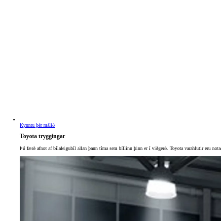
Verð frá
Toyota C-HR+
RAFMAGN
Kynntu þér málið
Toyota tryggingar
Þú færð afnot af bílaleigubíl allan þann tíma sem bíllinn þinn er í viðgerð. Toyota varahlutir eru nota