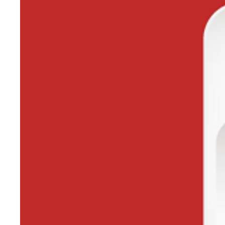
Upplýsingar um verð og vöruframboð eru birtar með fyrirvara um villur