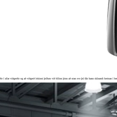
Verð frá
Prius Plug-in
HYBRID
ðir í allar viðgerðir og að viðgerð lokinni þrífum við bílinn þinn að utan svo þú fáir hann skínandi hreinan í he