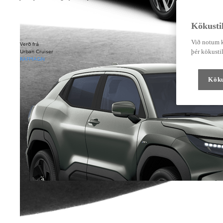
Kökustil
Við notum k
Verð frá
Urban Cruiser
þér kökustil
RAFMAGN
Köku