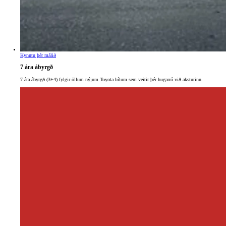
Verð frá
Proace City
RAFMAGN OG DÍSIL
Kynntu þér málið
7 ára ábyrgð
7 ára ábyrgð (3+4) fylgir öllum nýjum Toyota bílum sem veitir þér hugarró við aksturinn.
Verð frá