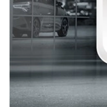
Verð frá
Hilux
RAFMAGN