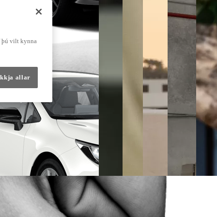
f þú vilt kynna
kkja allar