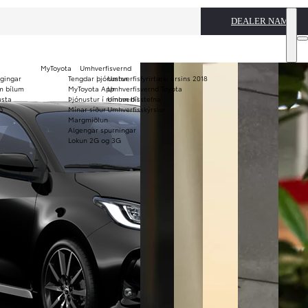
DEALER NAME
MyToyota
Umhverfisvernd
ggingar
Tengdar þjónustur
Umhverfisfyrirtæki ársins 2018
Notaðir bílar
m bílum
MyToyota App
Umhverfisvernd Toyota
usta
Þjónustur í mínum bíl
Umhverfisstefna
KINTO
Verð og
ð
Mínar síður
Umhverfisskýrslur
langtímaleiga
bæklinga
Margmiðlun
Algengar spurningar
Lokun 2G og 3G