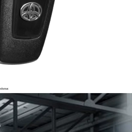
Toyota bZ4X - 100% rafmagn
Kynntu þér Toyota bZ4X
ndurnar.