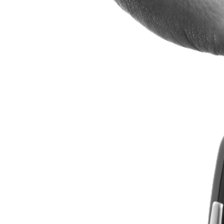
Verð frá
Corolla Cross
HYBRID