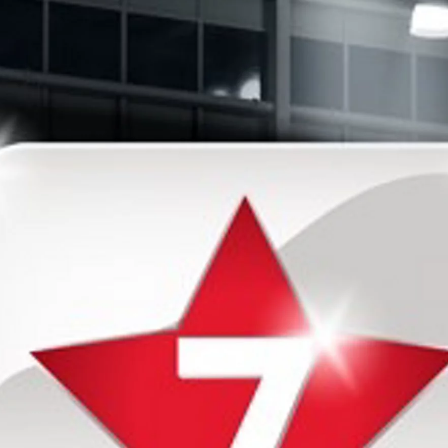
Verð frá
RAV4
HYBRID