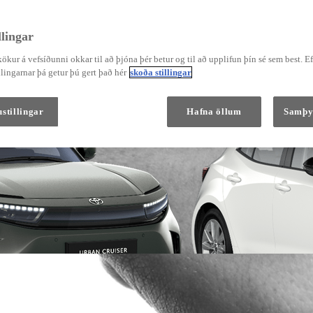
lingar
ökur á vefsíðunni okkar til að þjóna þér betur og til að upplifun þín sé sem best. E
Verð frá
Corolla Hatchback
lingarnar þá getur þú gert það hér
skoða stillingar
HYBRID
stillingar
Hafna öllum
Samþy