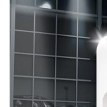
Verð frá
bZ4X Touring
RAFMAGN