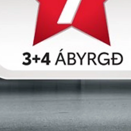
Verð frá
Proace
RAFMAGN