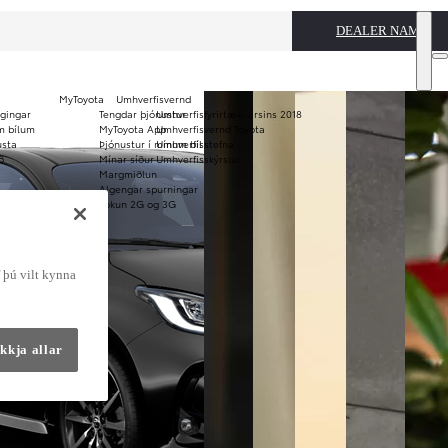
DEALER NAME
MyToyota
Umhverfisvernd
ggingar
Tengdar þjónustur
Umhverfisfyrirtæki ársins 2018
Notaðir bílar
m bílum
MyToyota App
Umhverfisvernd Toyota
usta
Þjónustur í mínum bíl
Umhverfisstefna
KINTO
Verð og
ð
Mínar síður
Umhverfisskýrslur
langtímaleiga
bæklinga
Margmiðlun
Algengar spurningar
Lokun 2G og 3G
f þú vilt kynna
kkja allar