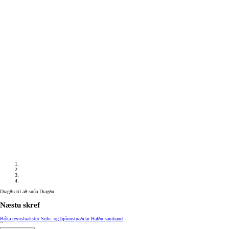
Verð frá
Corolla Sedan
HYBRID
Dragðu til að snúa
Dragðu
Næstu skref
Bóka reynsluakstur
Sölu- og þjónustuaðilar
Hafðu samband
``