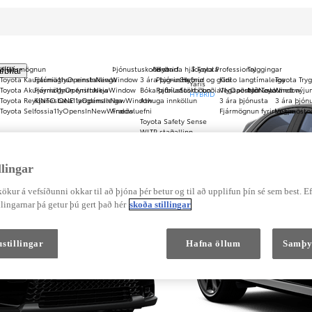
bílar
Fjármögnun
Þjónustuskoðanir
Að starfa hjá Toyota
Hybrid
Toyota Professional
Tryggingar
fbílar
Toyota Kauptúni
Fjármögnun einstaklinga
a11yOpensInNewWindow
3 ára þjónusta
Plug-in Hybrid
Stefnur og gildi
Kinto langtímaleiga
Toyota Try
Yaris
Toyota Akureyri
Fjármögnun fyrirtækja
a11yOpensInNewWindow
Bóka þjónustuskoðun
Rafbílar
Störf i boði
a11yOpensInNewWindow
Vegaaðstoð Toyota
Þjónusta með nýju
HYBRID
Toyota Reykjanesbæ
KINTO ONE langtímaleiga
a11yOpensInNewWindow
Athuga innköllun
3 ára þjónusta
3 ára þjón
Toyota Selfossi
a11yOpensInNewWindow
Fræðsluefni
Fjármögnun fyrirtækja
Vegaaðsto
Toyota Safety Sense
WLTP staðallinn
Fjarlægja Hybrid rafhlöðu
lingar
ökur á vefsíðunni okkar til að þjóna þér betur og til að upplifun þín sé sem best. E
lingarnar þá getur þú gert það hér
skoða stillingar
stillingar
Hafna öllum
Samþy