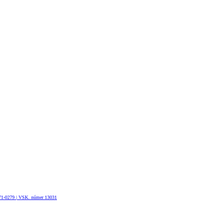
Verð frá
Prius Plug-in
HYBRID
0171-0279 | VSK. númer 13031