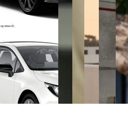
og renna til.
la.
 sætin í þriðju sætaröð til að stækka farangursrými eða einfaldlega auka fótarými þegar þess er þörf. Til að