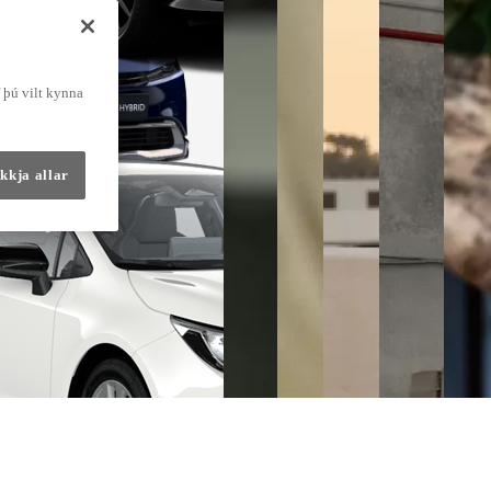
f þú vilt kynna
kkja allar