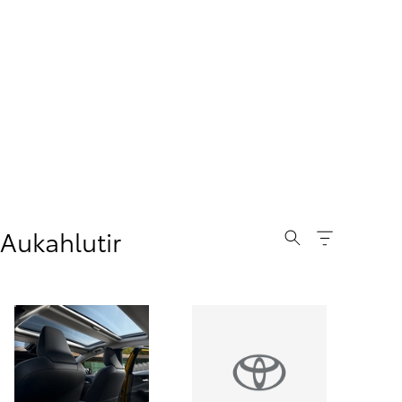
Upplýsingar um verð og vöruframboð eru birtar með fyrirvara um villur
Aukahlutir