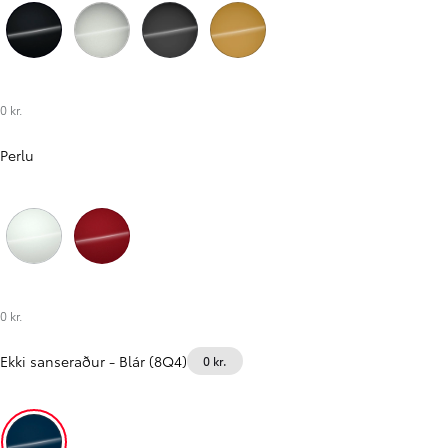
Svartur (218)
Silfurgrár (1L0)
Öskugrár (1M2)
Gulur (5C5)
Verð frá
Corolla Sedan
HYBRID
0 kr.
Perlu
Perluhvítur (089)
Rauður (3U5)
0 kr.
Ekki sanseraður
-
Blár (8Q4)
0 kr.