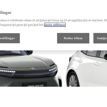
orkugjafa
lingar
ökur á vefsíðunni okkar til að þjóna þér betur og til að upplifun þín sé sem best. E
Verð frá
Corolla Hatchback
lingarnar þá getur þú gert það hér
skoða stillingar
HYBRID
stillingar
Hafna öllum
Samþy