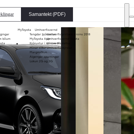
DEALER NAME
klingar
Samantekt (PDF)
MyToyota
Umhverfisvernd
ggingar
Tengdar þjónustur
Umhverfisfyrirtæki ársins 2018
Notaðir bílar
m bílum
MyToyota App
Umhverfisvernd Toyota
remium
usta
Þjónustur í mínum bíl
Umhverfisstefna
KINTO
Verð og
ð
Mínar síður
Umhverfisskýrslur
langtímaleiga
bæklinga
Margmiðlun
Algengar spurningar
Lokun 2G og 3G
Áfram
Fullur skjár