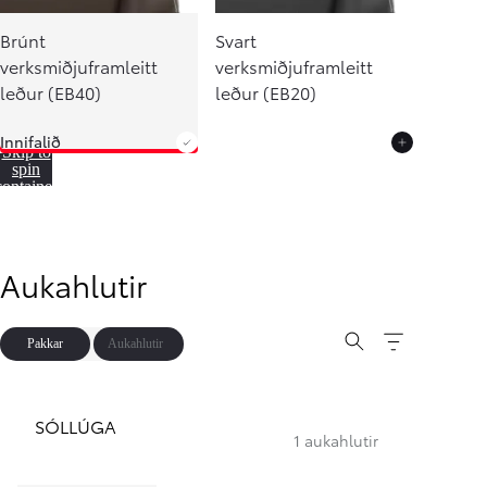
Verð frá
Brúnt
Svart
Hilux
RAFMAGN
verksmiðjuframleitt
verksmiðjuframleitt
leður (EB40)
leður (EB20)
Innifalið
Skip to
spin
container
Aukahlutir
Pakkar
Aukahlutir
SÓLLÚGA
1 aukahlutir