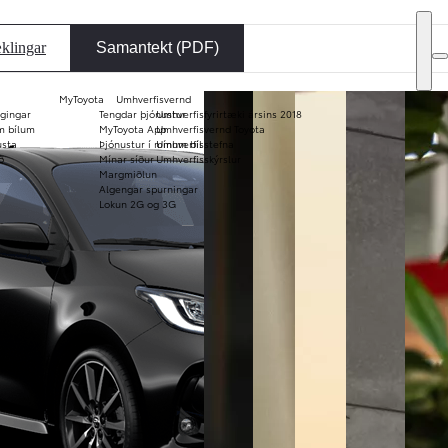
DEALER NAME
klingar
Samantekt (PDF)
MyToyota
Umhverfisvernd
ggingar
Tengdar þjónustur
Umhverfisfyrirtæki ársins 2018
Notaðir bílar
m bílum
MyToyota App
Umhverfisvernd Toyota
X
usta
Þjónustur í mínum bíl
Umhverfisstefna
KINTO
Verð og
ð
Mínar síður
Umhverfisskýrslur
langtímaleiga
bæklinga
Margmiðlun
Algengar spurningar
Lokun 2G og 3G
Áfram
Fullur skjár