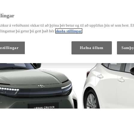
kugjafa
lingar
ökur á vefsíðunni okkar til að þjóna þér betur og til að upplifun þín sé sem best. E
Verð frá
Corolla Hatchback
lingarnar þá getur þú gert það hér
skoða stillingar
HYBRID
stillingar
Hafna öllum
Samþy