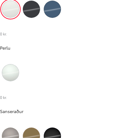
Hvítur (040)
Dökkgrár (1L7)
Blár (8X0)
Verð frá
Corolla Sedan
HYBRID
0 kr.
Perlu
Perluhvítur (089)
0 kr.
Sanseraður