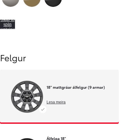
Brons (4V8)
Sandur (5C8)
Svartur (229)
Verð frá
Skip to
Toyota C-HR+
spin
RAFMAGN
container
Felgur
18" mattgráar álfelgur (9 armar)
Lesa meira
Álfelga 18"