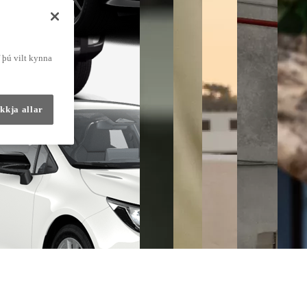
f þú vilt kynna
kkja allar