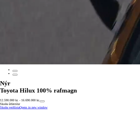
Nýr
Toyota Hilux 100% rafmagn
12.590.000 kr. - 16.690.000 kr.
Skoða útfærslur
Skoða verðlista
Opens in new window