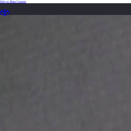
(Press Enter)
Skip to Main Content
Síðan er full hlaðin og tilbúin