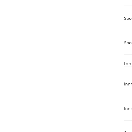
Verð frá
bZ4X Touring
Spo
RAFMAGN
Spo
Inn
Inn
Inn