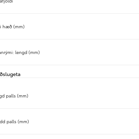
afjöldi
Verð frá
Proace
RAFMAGN
ri hæð (mm)
anrými: lengd (mm)
ðslugeta
gd palls (mm)
idd palls (mm)