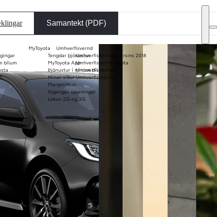
DEALER NAME
klingar
Samantekt (PDF)
MyToyota
Umhverfisvernd
ggingar
Tengdar þjónustur
Umhverfisfyrirtæki ársins 2018
Notaðir bílar
m bílum
MyToyota App
Umhverfisvernd Toyota
usta
Þjónustur í mínum bíl
Umhverfisstefna
KINTO
Verð og
ð
Mínar síður
Umhverfisskýrslur
langtímaleiga
bæklinga
Margmiðlun
Algengar spurningar
Lokun 2G og 3G