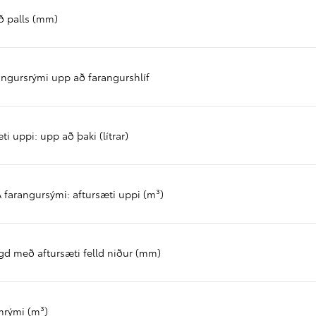
Verð frá
Proace City Verso
 palls (mm)
RAFMAGN OG DÍSIL
angursrými upp að farangurshlíf
ti uppi: upp að þaki (lítrar)
 farangursými: aftursæti uppi (m³)
gd með aftursæti felld niður (mm)
Verð frá
mrými (m³)