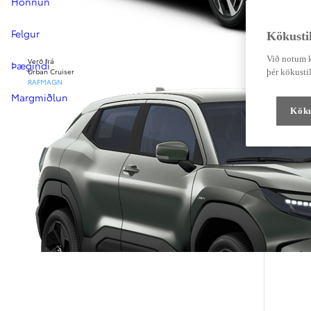
Hönnun
Felgur
Kökustil
Við notum k
Verð frá
Þægindi
Urban Cruiser
þér kökustil
RAFMAGN
Margmiðlun
Köku