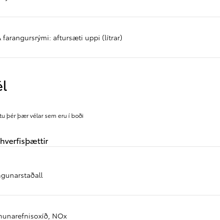
farangursrými: aftursæti uppi (lítrar)
él
tu þér þær vélar sem eru í boði
verfisþættir
gunarstaðall
nunarefnisoxíð, NOx