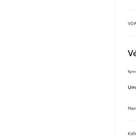
Upplýsingar um verð og vöruframboð eru birtar með fyrirvara um villur
VDA 
V
Kynn
Umh
Men
Köf