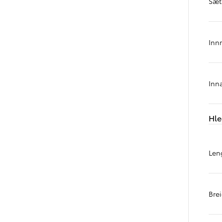
Sæt
Verð frá
Hilux
RAFMAGN
Inn
Inn
Hle
Len
Bre