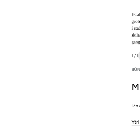
ECal
gróf­
Verð frá
Corolla Sedan
í st
HYBRID
skila
gang
1 / 1
BÚ
M
Létt
Ytr