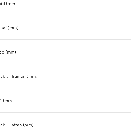
idd (mm)
Verð frá
Prius Plug-in
HYBRID
lhaf (mm)
gd (mm)
labil - framan (mm)
ð (mm)
labil - aftan (mm)