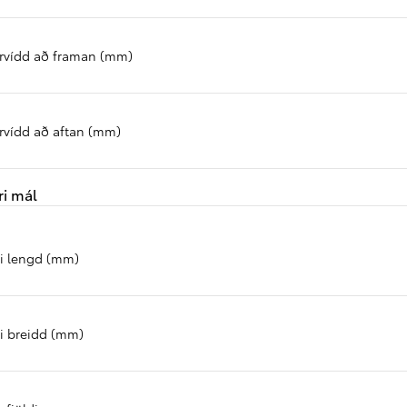
Verð frá
RAV4
rvídd að framan (mm)
HYBRID
rvídd að aftan (mm)
ri mál
ri lengd (mm)
ri breidd (mm)