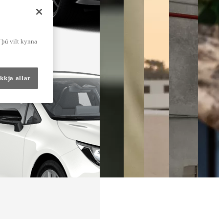
f þú vilt kynna
kkja allar