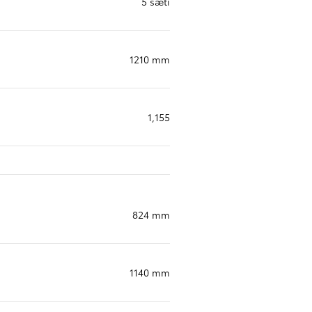
5 sæti
1210 mm
1,155
824 mm
1140 mm