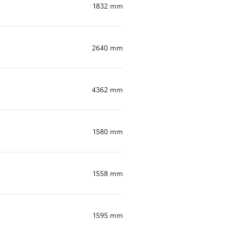
1832 mm
2640 mm
4362 mm
Toyota bZ4X - 100% rafmagn
Kynntu þér Toyota bZ4X
1580 mm
1558 mm
1595 mm