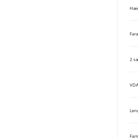
Verð frá
Proace City
Hæð
RAFMAGN OG DÍSIL
Far
2 sæ
VDA
Len
Verð frá
Far