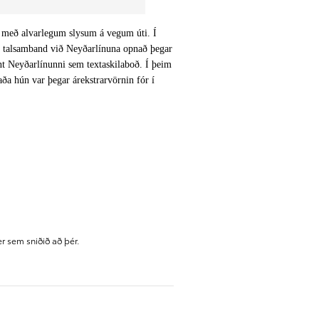
ð al­var­leg­um slys­um á veg­um úti. Í
 er tal­sam­band við Neyðarlín­una opnað þegar
 Neyðarlín­unni sem texta­skila­boð. Í þeim
ða hún var þegar árekstr­ar­vörn­in fór í
 sem sniðið að þér.