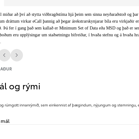
l miðar að því að stytta viðbragðstíma hjá þeim sem sinna neyðaraðstoð og þar me
um drátt­um virk­ar eCall þannig að þegar árekstr­ar­skynj­ar­ar bíla eru virkjaðir
Verð frá
Corolla Cross
að. Þá fer í gang það sem kallað er Mini­m­um Set of Data eða MSD og það er sent
HYBRID
­boðum eru upp­lýs­ing­ar um staðsetn­ingu bif­reiðar, í hvaða stefnu og á hvaða hra
.
Til baka
Áfram
NAÐUR
ál og rými
 og rúmgott innanrýmið, sem einkennist af þægindum, nýjungum og stemningu, er
i mál