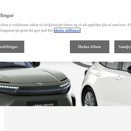
lingar
ökur á vefsíðunni okkar til að þjóna þér betur og til að upplifun þín sé sem best. E
Verð frá
Corolla Hatchback
lingarnar þá getur þú gert það hér
skoða stillingar
HYBRID
stillingar
Hafna öllum
Samþy