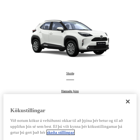
Yaris Cross
Skoða
:
Yaris Cross
Hannaðu þinn
:
Kökustillingar
Við notum kökur á vefsíðunni okkar til að þjóna þér betur og til að
upplifun þín sé sem best. Ef þú vilt kynna þér kökustillingarnar þá
Urban Cruiser
getur þú gert það hér
skoða stillingar
Frá 6.690.000 kr.