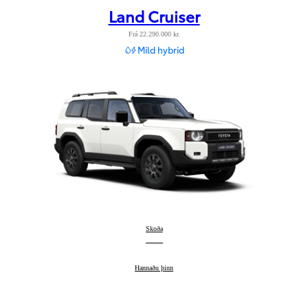
Land Cruiser
Frá 22.290.000 kr.
Mild hybrid
Land Cruiser
Skoða
:
Land Cruiser
Hannaðu þinn
: