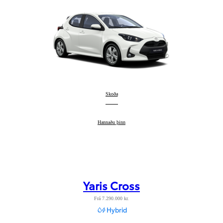
Yaris
Skoða
:
Yaris
Hannaðu þinn
:
Yaris Cross
Frá 7.290.000 kr.
Hybrid