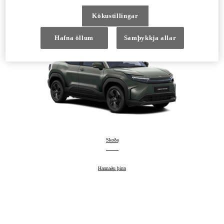
100% rafmagn
Kökustillingar
Hafna öllum
Samþykkja allar
Urban Cruiser
Skoða
:
Urban Cruiser
Hannaðu þinn
: