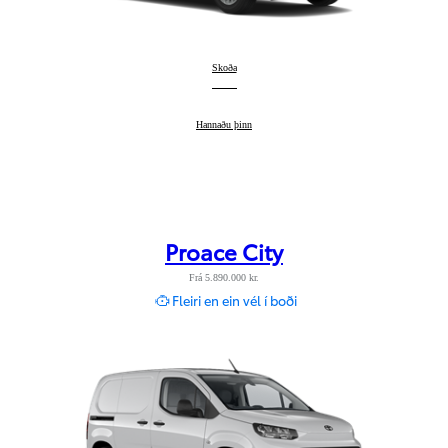
Proace City Verso
Skoða
:
Proace City Verso
Hannaðu þinn
:
Proace City
Frá 5.890.000 kr.
Fleiri en ein vél í boði