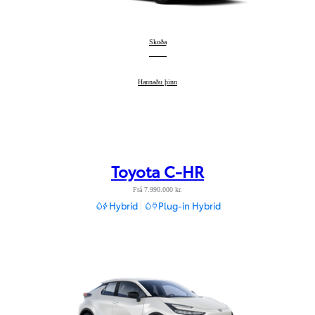
Prius Plug-in
Skoða
:
Prius Plug-in
Hannaðu þinn
:
Toyota C-HR
Frá 7.990.000 kr.
Hybrid
Plug-in Hybrid