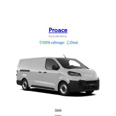
Proace
Frá 8.290.000 kr.
100% rafmagn
Dísel
Proace
Skoða
: