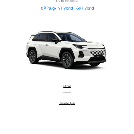
Frá 10.190.000 kr.
Plug-in Hybrid
Hybrid
RAV4
Skoða
:
RAV4
Hannaðu þinn
: