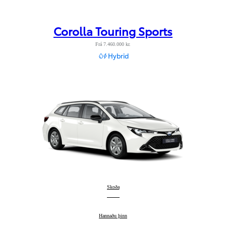
Corolla Touring Sports
Frá 7.460.000 kr.
Hybrid
Corolla Touring Sports
Skoða
:
Corolla Touring Sports
Hannaðu þinn
: