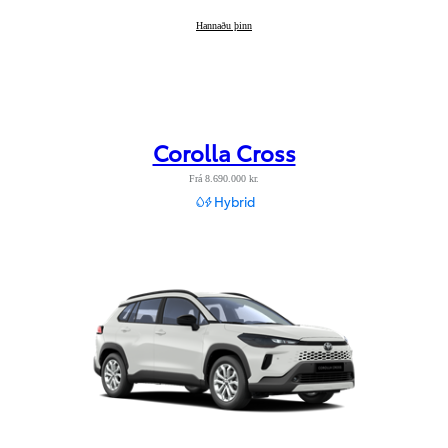
Corolla Sedan
Hannaðu þinn
:
Corolla Cross
Frá 8.690.000 kr.
Hybrid