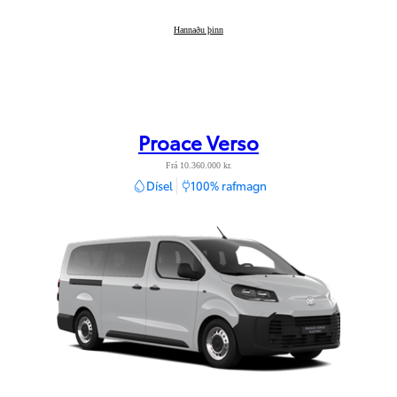
Proace
Hannaðu þinn
:
Proace Verso
Frá 10.360.000 kr.
Dísel
100% rafmagn