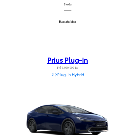
Corolla Cross
Skoða
:
Corolla Cross
Hannaðu þinn
:
Prius Plug-in
Frá 8.090.000 kr.
Plug-in Hybrid