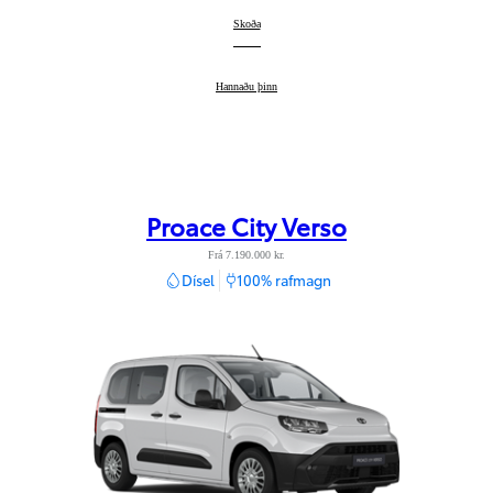
Proace Verso
Skoða
:
Proace Verso
Hannaðu þinn
:
Proace City Verso
Frá 7.190.000 kr.
Dísel
100% rafmagn