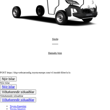
Proace Max
Skoða
:
Proace Max
Hannaðu þinn
:
POST https://dxp-webcarconfig.toyota-europe.com/v1/model-filter/is/is
Nýir bílar
Nýir bílar
Nýir bílar
Viðurkenndir söluaðilar
Viðurkenndir söluaðilar
Viðurkenndir söluaðilar
Toyota Kauptúni
Toyota Akureyri