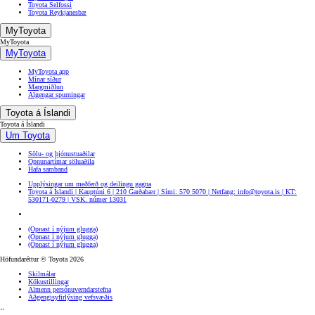
Toyota Selfossi
Toyota Reykjanesbæ
MyToyota
MyToyota
MyToyota
MyToyota app
Mínar síður
Margmiðlun
Algengar spurningar
Toyota á Íslandi
Toyota á Íslandi
Um Toyota
Sölu- og þjónustuaðilar
Opnunartímar söluaðila
Hafa samband
Upplýsingar um meðferð og deilingu gagna
Toyota á Íslandi | Kauptúni 6 | 210 Garðabær | Sími: 570 5070 | Netfang: info@toyota.is | KT:
530171-0279 | VSK. númer 13031
(Opnast í nýjum glugga)
(Opnast í nýjum glugga)
(Opnast í nýjum glugga)
Höfundaréttur © Toyota 2026
Skilmálar
Kökustillingar
Almenn persónuverndarstefna
Aðgengisyfirlýsing vefsvæðis
``