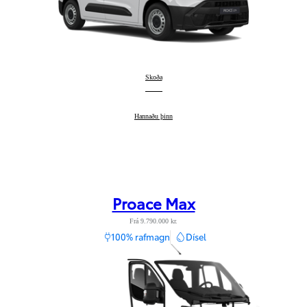
Proace City
Skoða
:
Proace City
Hannaðu þinn
:
Proace Max
Frá 9.790.000 kr.
100% rafmagn
Dísel