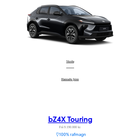
Toyota bZ4X
Skoða
:
Toyota bZ4X
Hannaðu þinn
:
bZ4X Touring
Frá 9.190.000 kr.
100% rafmagn