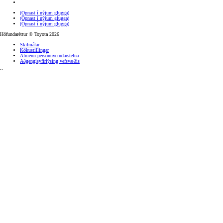
(Opnast í nýjum glugga)
(Opnast í nýjum glugga)
(Opnast í nýjum glugga)
Höfundaréttur © Toyota 2026
Skilmálar
Kökustillingar
Almenn persónuverndarstefna
Aðgengisyfirlýsing vefsvæðis
``