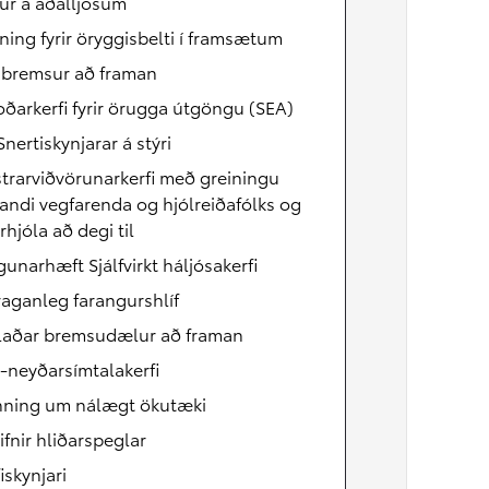
ur á aðalljósum
ing fyrir öryggisbelti í framsætum
abremsur að framan
ðarkerfi fyrir örugga útgöngu (SEA)
Snertiskynjarar á stýri
trarviðvörunarkerfi með greiningu
ndi vegfarenda og hjólreiðafólks og
hjóla að degi til
unarhæft Sjálfvirkt háljósakerfi
aganleg farangurshlíf
aðar bremsudælur að framan
-neyðarsímtalakerfi
ynning um nálægt ökutæki
ifnir hliðarspeglar
iskynjari