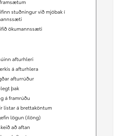
í framsætum
ifinn stuðningur við mjóbak í
Verð frá
annssæti
Prius Plug-in
HYBRID
rifið ökumannssæti
úinn afturhleri
rkis á afturhlera
ðar afturrúður
legt þak
ng á framrúðu
ir listar á brettaköntum
gefin lögun (ílöng)
keið að aftan