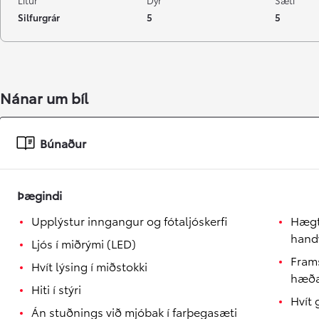
Litur
Dyr
Sæti
Silfurgrár
5
5
Verð frá
Corolla Sedan
HYBRID
Nánar um bíl
Búnaður
Þægindi
Upplýstur inngangur og fótaljóskerfi
Hægt 
handv
Ljós í miðrými (LED)
Frams
Hvít lýsing í miðstokki
hæðar
Hiti í stýri
Hvít 
Án stuðnings við mjóbak í farþegasæti