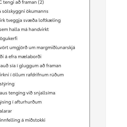
 tengi að framan (2)
Verð frá
 á sólskyggni ökumanns
Proace
RAFMAGN
virk tveggja svæða loftkæling
 sem halla má handvirkt
ögukerfi
svört umgjörð um margmiðlunarskjá
ði á efra mælaborði
rauð sía í gluggum að framan
virkni í öllum rafdrifnum rúðum
stýring
aus tenging við snjallsíma
lýsing í afturhurðum
alarar
rinnfelling á miðstokki