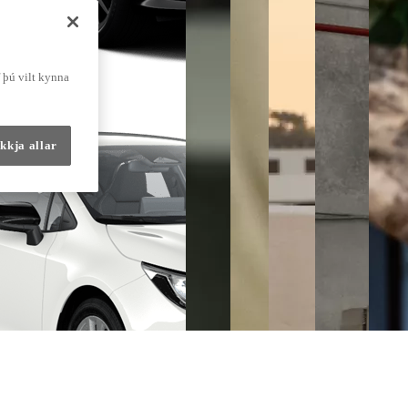
f þú vilt kynna
kkja allar