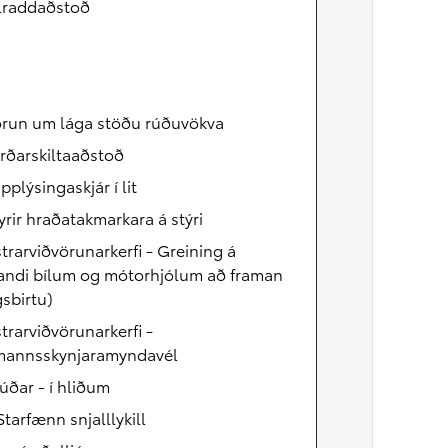
llraddaðstoð
Verð frá
Proace City Verso
RAFMAGN OG DÍSIL
örun um lága stöðu rúðuvökva
rðarskiltaaðstoð
pplýsingaskjár í lit
fyrir hraðatakmarkara á stýri
trarviðvörunarkerfi - Greining á
fandi bílum og mótorhjólum að framan
gsbirtu)
trarviðvörunarkerfi -
annsskynjaramyndavél
úðar - í hliðum
Starfænn snjalllykill
Verð frá