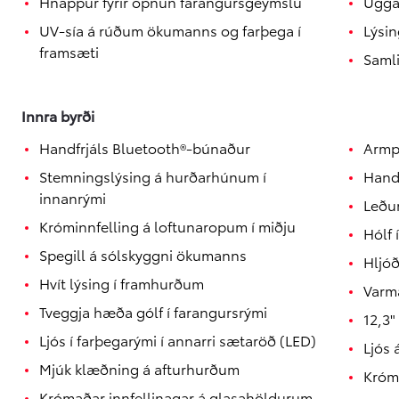
Hnappur fyrir opnun farangursgeymslu
Ugga
UV-sía á rúðum ökumanns og farþega í
Lýsin
Verð frá
bZ4X Touring
framsæti
Samli
RAFMAGN
Innra byrði
Handfrjáls Bluetooth®-búnaður
Armpú
Stemningslýsing á hurðarhúnum í
Handv
innanrými
Leður
Króminnfelling á loftunaropum í miðju
Hólf 
Spegill á sólskyggni ökumanns
Hljóð
Hvít lýsing í framhurðum
Varm
Tveggja hæða gólf í farangursrými
12,3"
Ljós í farþegarými í annarri sætaröð (LED)
Ljós 
Mjúk klæðning á afturhurðum
Krómi
Krómaðar innfellinagar á glasahöldurum