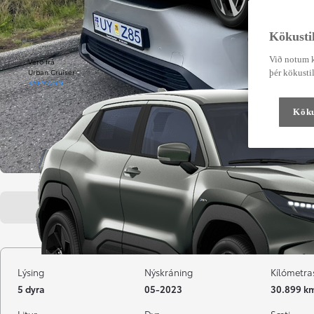
Kökustil
Við notum k
Verð frá
Urban Cruiser
þér kökustil
RAFMAGN
Köku
Aðalatriði
Nánar um bíl
Lýsing
Nýskráning
Kílómetra
5 dyra
05-2023
30.899 k