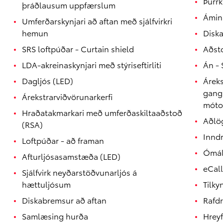
Þurrk
þráðlausum uppfærslum
Upplýsingar um verð og vöruframboð eru birtar með fyrirvara um villur
Áminn
Umferðarskynjari að aftan með sjálfvirkri
hemun
Disk
SRS loftpúðar - Curtain shield
Aðsto
LDA-akreinaskynjari með stýriseftirliti
Án - 
Dagljós (LED)
Áreks
ganga
Árekstrarviðvörunarkerfi
mótor
Hraðatakmarkari með umferðaskiltaaðstoð
Aðlög
(RSA)
Inndr
Loftpúðar - að framan
Ómál
Afturljósasamstæða (LED)
eCall
Sjálfvirk neyðarstöðvunarljós á
hættuljósum
Tilk
Diskabremsur að aftan
Rafdr
Samlæsing hurða
Hreyf