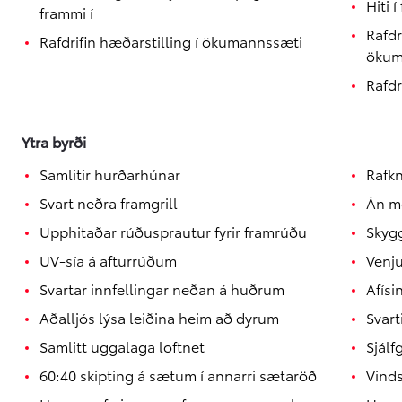
Hiti 
frammi í
Rafdr
Rafdrifin hæðarstilling í ökumannssæti
Verð frá
ökum
Toyota C-HR+
RAFMAGN
Rafd
Ytra byrði
Samlitir hurðarhúnar
Rafkn
Svart neðra framgrill
Án me
Upphitaðar rúðusprautur fyrir framrúðu
Skygg
UV-sía á afturrúðum
Venju
Svartar innfellingar neðan á huðrum
Afísi
Aðalljós lýsa leiðina heim að dyrum
Svart
Samlitt uggalaga loftnet
Sjálf
60:40 skipting á sætum í annarri sætaröð
Vinds