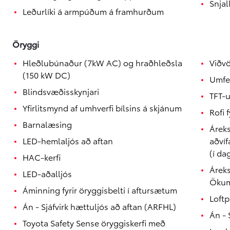
Snja
Verð frá
Proace City
Leðurlíki á armpúðum á framhurðum
RAFMAGN OG DÍSIL
Öryggi
Hleðlubúnaður (7kW AC) og hraðhleðsla
Viðv
(150 kW DC)
Umfe
Blindsvæðisskynjari
TFT-u
Yfirlitsmynd af umhverfi bílsins á skjánum
Rofi 
Barnalæsing
Áreks
LED-hemlaljós að aftan
aðví
(í da
HAC-kerfi
Áreks
LED-aðalljós
Ökum
Áminning fyrir öryggisbelti í aftursætum
Loftp
Án - Sjáfvirk hættuljós að aftan (ARFHL)
Án - 
Toyota Safety Sense öryggiskerfi með
Verð frá