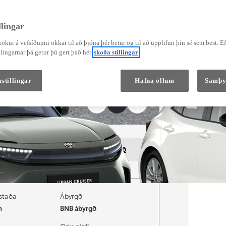
lingar
ökur á vefsíðunni okkar til að þjóna þér betur og til að upplifun þín sé sem best. E
Verð frá
Corolla Hatchback
lingarnar þá getur þú gert það hér
skoða stillingar
HYBRID
stillingar
Hafna öllum
Samþy
Þjónustur
Söluumboð
staða
Ábyrgð
m
BNB ábyrgð