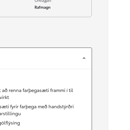
Orkugjafi
Rafmagn
Verð frá
Corolla Cross
HYBRID
að renna farþegasæti frammi í til
irkt
æti fyrir farþega með handstýrðri
stillingu
gólflýsing