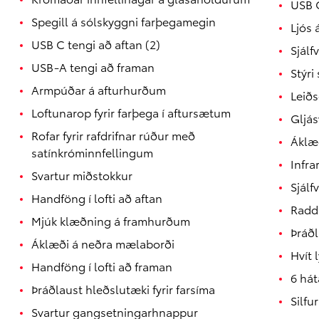
USB C
Verð frá
Spegill á sólskyggni farþegamegin
Ljós
Hilux
RAFMAGN
USB C tengi að aftan (2)
Sjálf
USB-A tengi að framan
Stýri
Armpúðar á afturhurðum
Leiðs
Loftunarop fyrir farþega í aftursætum
Gljá
Rofar fyrir rafdrifnar rúður með
Áklæ
satínkróminnfellingum
Infra
Svartur miðstokkur
Sjálf
Handföng í lofti að aftan
Radd
Mjúk klæðning á framhurðum
Þráðl
Áklæði á neðra mælaborði
Hvít 
Handföng í lofti að framan
6 hát
Þráðlaust hleðslutæki fyrir farsíma
Silfu
Svartur gangsetningarhnappur