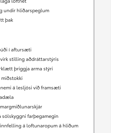
laga loftnet
g undir hliðarspeglum
Verð frá
RAV4
tt þak
HYBRID
ði í aftursæti
irk stilling aðdráttarstýris
klætt þriggja arma stýri
í miðstokki
nemi á lesljósi við framsæti
adæla
 margmiðlunarskjár
á sólskyggni farþegamegin
nnfelling á loftunaropum á hliðum