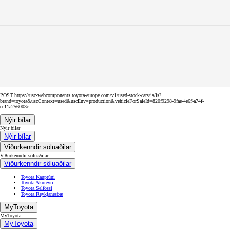
POST https://usc-webcomponents.toyota-europe.com/v1/used-stock-cars/is/is?
brand=toyota&uscContext=used&uscEnv=production&vehicleForSaleId=820f9298-9fae-4e6f-a74f-
ee11a256003c
Nýir bílar
Nýir bílar
Nýir bílar
Viðurkenndir söluaðilar
Viðurkenndir söluaðilar
Viðurkenndir söluaðilar
Toyota Kauptúni
Toyota Akureyri
Toyota Selfossi
Toyota Reykjanesbæ
MyToyota
MyToyota
MyToyota