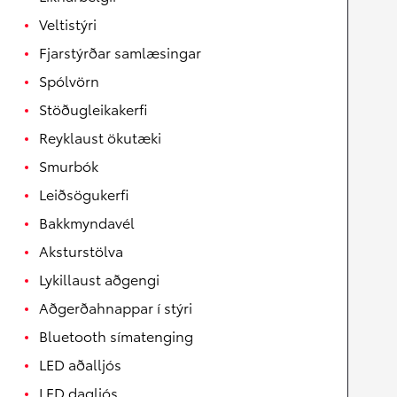
Veltistýri
Fjarstýrðar samlæsingar
Spólvörn
Stöðugleikakerfi
Reyklaust ökutæki
Smurbók
Leiðsögukerfi
Bakkmyndavél
Aksturstölva
Lykillaust aðgengi
Aðgerðahnappar í stýri
Bluetooth símatenging
LED aðalljós
LED dagljós