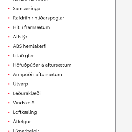
Samlæsingar
Rafdrifnir hliðarspeglar
Hiti í framsætum
Aflstýri
ABS hemlakerfi
Litað gler
Höfuðpúðar á aftursætum
Armpúði í aftursætum
Útvarp
Leðuráklæði
Vindskeið
Loftkæling
Álfelgur
Líknarbelgir