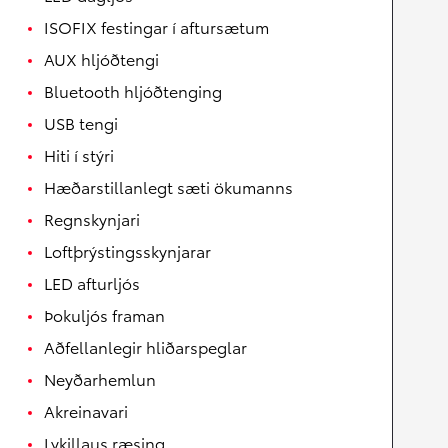
ISOFIX festingar í aftursætum
AUX hljóðtengi
Bluetooth hljóðtenging
USB tengi
Hiti í stýri
Hæðarstillanlegt sæti ökumanns
Regnskynjari
Loftþrýstingsskynjarar
LED afturljós
Þokuljós framan
Aðfellanlegir hliðarspeglar
Neyðarhemlun
Akreinavari
Lykillaus ræsing