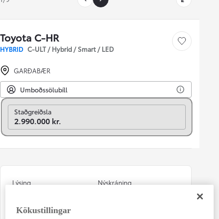
Toyota C-HR
Vista bíl
HYBRID
C-ULT / Hybrid / Smart / LED
GARÐABÆR
Umboðssölubíll
Breyta í mánaðarlega
Staðgreiðsla
2.990.000 kr.
Lýsing
Nýskráning
SUV LWB
08-2018
Kökustillingar
Kílómetrastaða
Ábyrgð