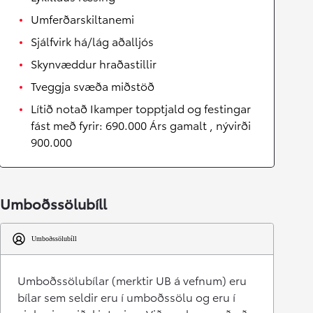
Umferðarskiltanemi
Sjálfvirk há/lág aðalljós
Skynvæddur hraðastillir
Tveggja svæða miðstöð
Lítið notað Ikamper topptjald og festingar
fást með fyrir: 690.000 Árs gamalt , nývirði
900.000
Umboðssölubíll
Umboðssölubíll
Umboðssölubílar (merktir UB á vefnum) eru
bílar sem seldir eru í umboðssölu og eru í