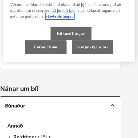
104.000 km
Ekki BNB ábyrgð
Við notum kökur á vefsíðunni okkar til að þjóna þér betur og til að
upplifun þín sé sem best. Ef þú vilt kynna þér kökustillingarnar þá
Litur
Dyr
getur þú gert það hér
skoða stillingar
Hvítur
5
Sæti
Blandaður akstur Co2
Kökustillingar
5
111 g/km
Hafna öllum
Samþykkja allar
Orkugjafi
Hybrid Bensín
Nánar um bíl
Búnaður
Annað
Rafdrifnar rúður