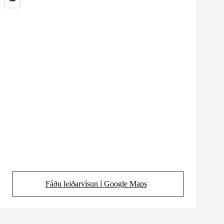
Fáðu leiðarvísun í Google Maps
(Opens in new tab)