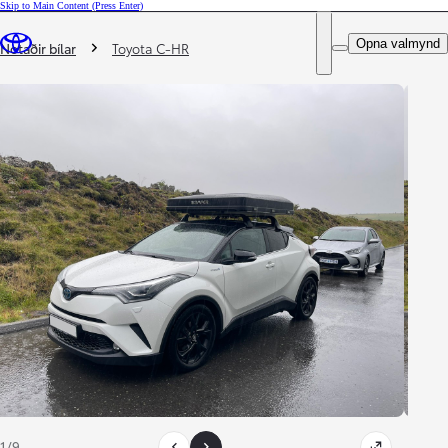
Skip to Main Content
(Press Enter)
DEALER NAME
Þú ert hér
:
Opna valmynd
Notaðir bílar
Toyota C-HR
1/9