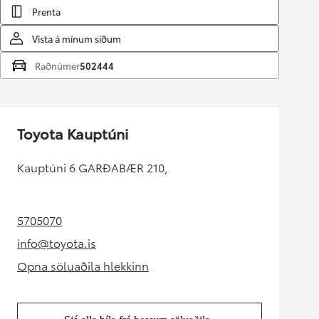
Prenta
Vista á mínum síðum
Raðnúmer
502444
Toyota Kauptúni
Kauptúni 6 GARÐABÆR 210,
5705070
(Opens in new tab)
info@toyota.is
(Opens in new tab)
Opna söluaðila hlekkinn
(Opens in new tab)