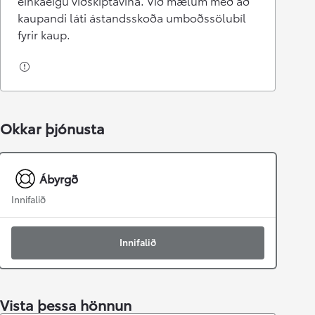
einkaeigu viðskiptavina. Við mælum með að
kaupandi láti ástandsskoða umboðssölubíl
fyrir kaup.
Okkar þjónusta
Ábyrgð
Innifalið
Innifalið
Vista þessa hönnun