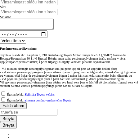
Sími
Skilaboð
Persónuverndartilkynning:
Toyota á Íslandi ehf. Kauptúni 6, 210 Garðabæ og Toyota Motor Europe NV/SA („TME“) Avenue du
Bourget/Bourgetlaan 60 1140 Brussel Belgíu, mun safna persónuupplýsingum (nafn, netfang + aðrar
upplýsingar ef þeirra er krafist) í þeim tilgangi að uppfylla beiðni þína um reynsluakstur
- Við munum einungis nota upplýsingarnar sem þú gefur upp til þess að uppfylla beiðni þína;
- við söfnum persónuupplýsingum þínum aðeins í þeim tilgangi sem er tilgreindur, afmarkaður og lögmætur
og vinnum ekki frekar úr persónuupplýsingum þínum á neinn hátt sem ekki samræmist þeim tilgangi; og
- við geymum persónuupplýsingar þínar á þann hátt sem samræmist gildandi persónuverndarlögum.
Við geymum persónuupplýsingarnar þínar aðeins svo lengi sem þess er þörf til að þjóna þeim tilgangi sem við
stefnum að með vinnslu persónuupplýsinga þinna eða til að fara að lögum.
Ég samþykki
Skilmála Toyota vefsins
Ég samþykki
almenna persónuverndarstefnu Toyota
Halda áfram
Breyta
Breyta