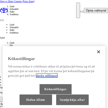
Skip to Main Content
(Press Enter)
Gerð
Söluaðili
Opna valmynd
Nafn
Staðfesta
Gerð
Söluaðili
Nafn
Staðfesta
Gerð
Gerð
0%
Complete
Söluaðili
0%
Complete
Kökustillingar
Nafn
0%
Complete
Við notum kökur á vefsíðunni okkar til að þjóna þér betur og til að
Staðfesta
0%
upplifun þín sé sem best. Ef þú vilt kynna þér kökustillingarnar þá
Complete
getur þú gert það hér
skoða stillingar
01 Gerð
02 Söluaðili
03 Nafn
04 Staðfesta
Veldu gerð
Kökustillingar
Veldu vél
Halda áfram
Hafna öllum
Samþykkja allar