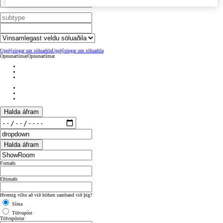
Upplýsingar um söluaðila
Upplýsingar um söluaðila
Opnunartímar
Opnunartímar
Halda áfram
Halda áfram
Fornafn
Eftirnafn
Hvernig viltu að við höfum samband við þig?
Síma
Tölvupóst
Tölvupóstur