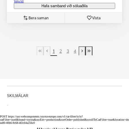
Velja bíl
Hafa samband við söluaðila
Bera saman
Vista
1
2
3
4
First Page
Fyrri síða
Næsta síða
Last Page
SKILMÁLAR
-
POST https://usc-webcomponents.toyota-europe.com/v1/car-filter/is/is?
carFilter=used&brand=toyota&uscEnv=production&sortOrder=published&scrollToCarFilter=true&location=d
ea90-40b6-9c68-df2c64a256c0