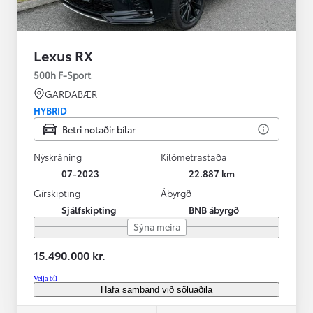
Lexus RX
500h F-Sport
GARÐABÆR
HYBRID
Betri notaðir bílar
Nýskráning
Kílómetrastaða
07-2023
22.887 km
Gírskipting
Ábyrgð
Sjálfskipting
BNB ábyrgð
Sýna meira
15.490.000 kr.
Velja bíl
Hafa samband við söluaðila