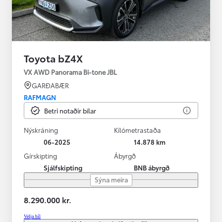
Toyota bZ4X
VX AWD Panorama Bi-tone JBL
GARÐABÆR
RAFMAGN
Betri notaðir bílar
Nýskráning
Kílómetrastaða
06-2025
14.878 km
Gírskipting
Ábyrgð
Sjálfskipting
BNB ábyrgð
Sýna meira
8.290.000 kr.
Velja bíl