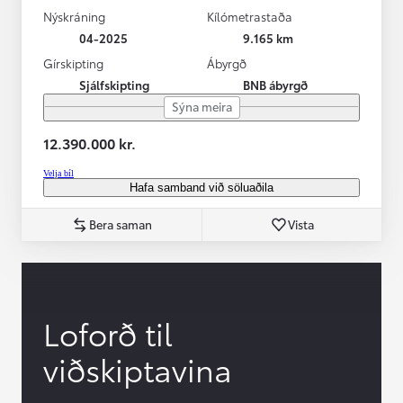
Nýskráning
Kílómetrastaða
04-2025
9.165 km
Gírskipting
Ábyrgð
Sjálfskipting
BNB ábyrgð
Sýna meira
12.390.000 kr.
Velja bíl
Hafa samband við söluaðila
Bera saman
Vista
Loforð til
viðskiptavina