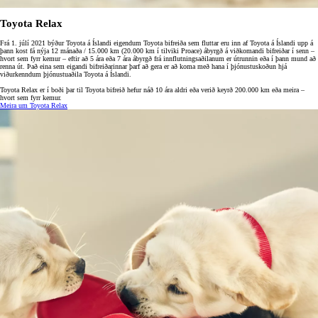
Toyota Relax
Frá 1. júlí 2021 býður Toyota á Íslandi eigendum Toyota bifreiða sem fluttar eru inn af Toyota á Íslandi upp á
þann kost fá nýja 12 mánaða / 15.000 km (20.000 km í tilviki Proace) ábyrgð á viðkomandi bifreiðar í senn –
hvort sem fyrr kemur – eftir að 5 ára eða 7 ára ábyrgð frá innflutningsaðilanum er útrunnin eða í þann mund að
renna út. Það eina sem eigandi bifreiðarinnar þarf að gera er að koma með hana í þjónustuskoðun hjá
viðurkenndum þjónustuaðila Toyota á Íslandi.
Toyota Relax er í boði þar til Toyota bifreið hefur náð 10 ára aldri eða verið keyrð 200.000 km eða meira –
hvort sem fyrr kemur.
Meira um Toyota Relax