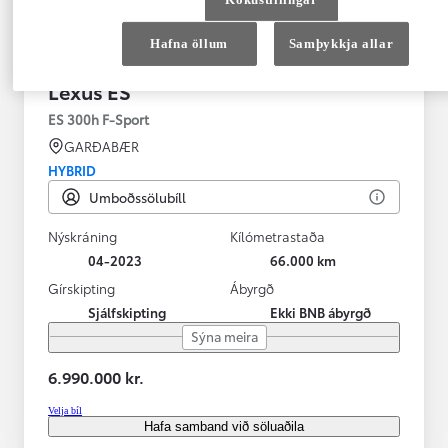
Hafna öllum
Samþykkja allar
Lexus ES
ES 300h F-Sport
GARÐABÆR
HYBRID
Umboðssölubíll
Nýskráning
Kílómetrastaða
04-2023
66.000 km
Gírskipting
Ábyrgð
Sjálfskipting
Ekki BNB ábyrgð
Sýna meira
6.990.000 kr.
Velja bíl
Hafa samband við söluaðila