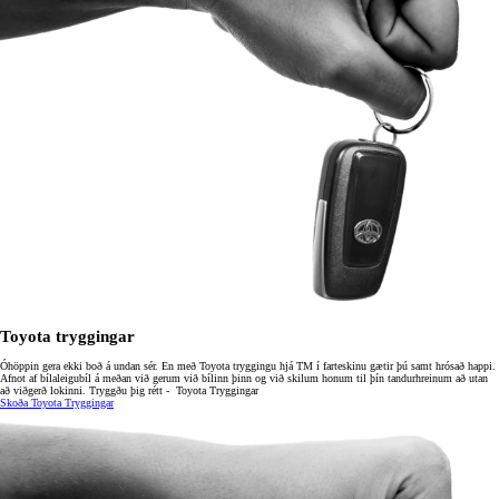
Toyota tryggingar
Óhöppin gera ekki boð á undan sér. En með Toyota tryggingu hjá TM í farteskinu gætir þú samt hrósað happi.
Afnot af bílaleigubíl á meðan við gerum við bílinn þinn og við skilum honum til þín tandurhreinum að utan
að viðgerð lokinni. Tryggðu þig rétt - Toyota Tryggingar
Skoða Toyota Tryggingar