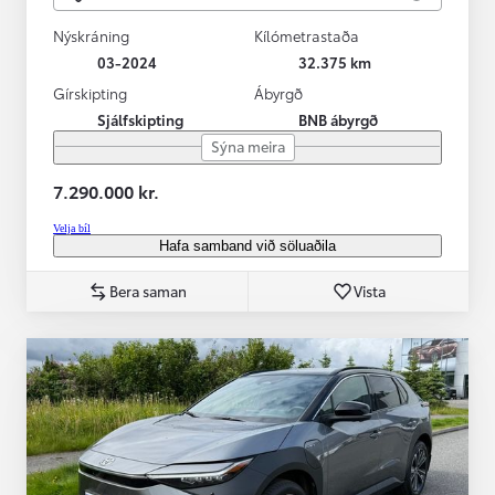
Nýskráning
Kílómetrastaða
03-2024
32.375 km
Gírskipting
Ábyrgð
Sjálfskipting
BNB ábyrgð
Sýna meira
7.290.000 kr.
Velja bíl
Hafa samband við söluaðila
Bera saman
Vista