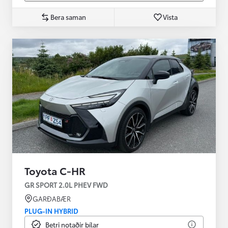
Bera saman
Vista
Toyota C-HR
GR SPORT 2.0L PHEV FWD
GARÐABÆR
PLUG-IN HYBRID
Betri notaðir bílar