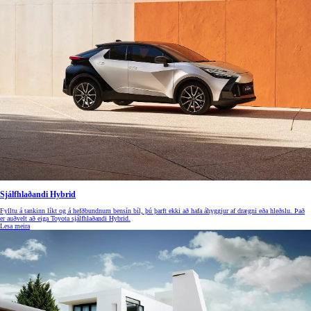
Sjálfhlaðandi Hybrid
Fylltu á tankinn líkt og á hefðbundnum bensín bíl, þú þarft ekki að hafa áhyggjur af drægni eða hleðslu. Það
er auðvelt að eiga Toyota sjálfhlaðandi Hybrid.
Lesa meira