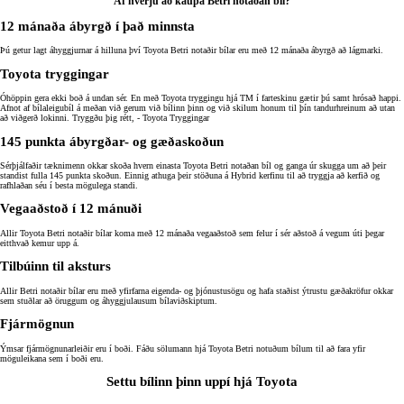
Af hverju að kaupa Betri notaðan bíl?
12 mánaða ábyrgð í það minnsta
Þú getur lagt áhyggjurnar á hilluna því Toyota Betri notaðir bílar eru með 12 mánaða ábyrgð að lágmarki.
Toyota tryggingar
Óhöppin gera ekki boð á undan sér. En með Toyota tryggingu hjá TM í farteskinu gætir þú samt hrósað happi.
Afnot af bílaleigubíl á meðan við gerum við bílinn þinn og við skilum honum til þín tandurhreinum að utan
að viðgerð lokinni. Tryggðu þig rétt, - Toyota Tryggingar
145 punkta ábyrgðar- og gæðaskoðun
Sérþjálfaðir tæknimenn okkar skoða hvern einasta Toyota Betri notaðan bíl og ganga úr skugga um að þeir
standist fulla 145 punkta skoðun. Einnig athuga þeir stöðuna á Hybrid kerfinu til að tryggja að kerfið og
rafhlaðan séu í besta mögulega standi.
Vegaaðstoð í 12 mánuði
Allir Toyota Betri notaðir bílar koma með 12 mánaða vegaaðstoð sem felur í sér aðstoð á vegum úti þegar
eitthvað kemur upp á.
Tilbúinn til aksturs
Allir Betri notaðir bílar eru með yfirfarna eigenda- og þjónustusögu og hafa staðist ýtrustu gæðakröfur okkar
sem stuðlar að öruggum og áhyggjulausum bílaviðskiptum.
Fjármögnun
Ýmsar fjármögnunarleiðir eru í boði. Fáðu sölumann hjá Toyota Betri notuðum bílum til að fara yfir
möguleikana sem í boði eru.
Settu bílinn þinn uppí hjá Toyota