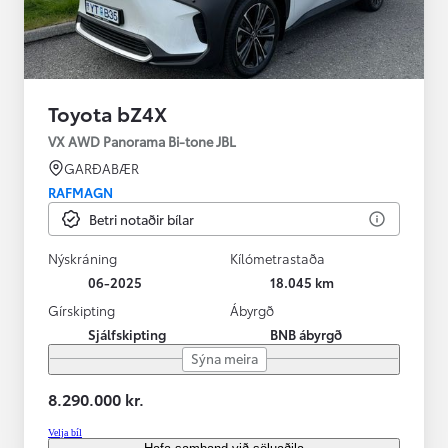
Toyota bZ4X
VX AWD Panorama Bi-tone JBL
GARÐABÆR
RAFMAGN
Betri notaðir bílar
Nýskráning
Kílómetrastaða
06-2025
18.045 km
Gírskipting
Ábyrgð
Sjálfskipting
BNB ábyrgð
Sýna meira
8.290.000 kr.
Velja bíl