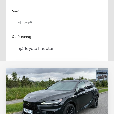
Verð
öll verð
Staðsetning
hjá Toyota Kauptúni