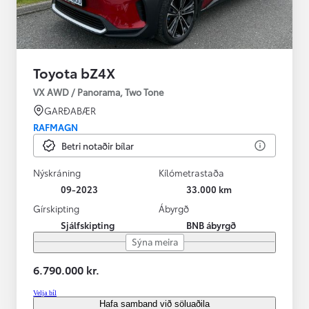
Toyota bZ4X
VX AWD / Panorama, Two Tone
GARÐABÆR
RAFMAGN
Betri notaðir bílar
Nýskráning
Kílómetrastaða
09-2023
33.000 km
Gírskipting
Ábyrgð
Sjálfskipting
BNB ábyrgð
Sýna meira
6.790.000 kr.
Velja bíl
Hafa samband við söluaðila