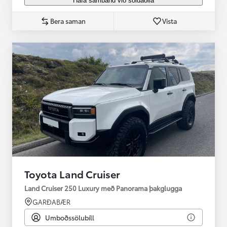
Hafa samband við söluaðila
Bera saman
Vista
Toyota Land Cruiser
Land Cruiser 250 Luxury með Panorama þakglugga
GARÐABÆR
Umboðssölubíll