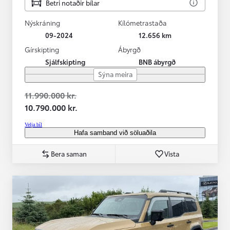
Betri notaðir bílar
Nýskráning
Kílómetrastaða
09-2024
12.656 km
Gírskipting
Ábyrgð
Sjálfskipting
BNB ábyrgð
Sýna meira
11.990.000 kr.
10.790.000 kr.
Velja bíl
Hafa samband við söluaðila
Bera saman
Vista