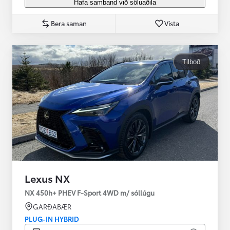
Hafa samband við söluaðila
Bera saman
Vista
Tilboð
Lexus NX
NX 450h+ PHEV F-Sport 4WD m/ sóllúgu
GARÐABÆR
PLUG-IN HYBRID