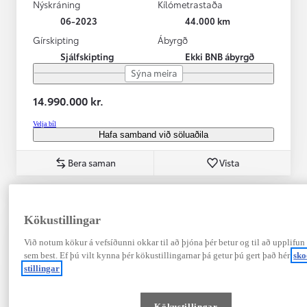
Nýskráning
Kílómetrastaða
06-2023
44.000 km
Gírskipting
Ábyrgð
Sjálfskipting
Ekki BNB ábyrgð
Sýna meira
14.990.000 kr.
Velja bíl
Hafa samband við söluaðila
Bera saman
Vista
Kökustillingar
Við notum kökur á vefsíðunni okkar til að þjóna þér betur og til að upplifun
sem best. Ef þú vilt kynna þér kökustillingarnar þá getur þú gert það hér
sk
stillingar
Kökustillingar