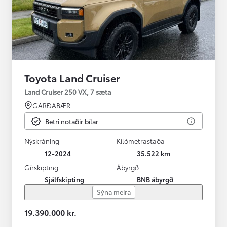
Toyota Land Cruiser
Land Cruiser 250 VX, 7 sæta
GARÐABÆR
Betri notaðir bílar
Nýskráning
Kílómetrastaða
12-2024
35.522 km
Gírskipting
Ábyrgð
Sjálfskipting
BNB ábyrgð
Sýna meira
19.390.000 kr.