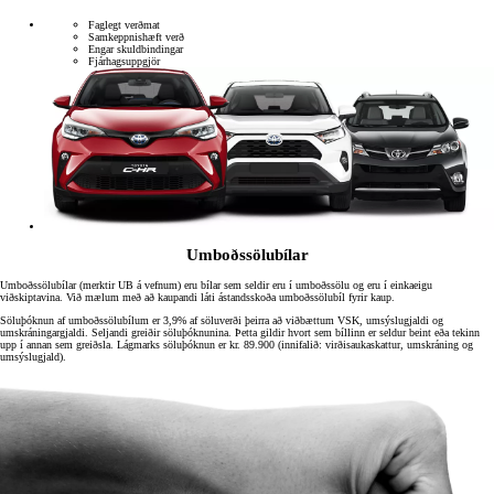
Faglegt verðmat
Samkeppnishæft verð
Engar skuldbindingar
Fjárhagsuppgjör
Umboðssölubílar
Umboðssölubílar (merktir UB á vefnum) eru bílar sem seldir eru í umboðssölu og eru í einkaeigu
viðskiptavina. Við mælum með að kaupandi láti ástandsskoða umboðssölubíl fyrir kaup.
Söluþóknun af umboðssölubílum er 3,9% af söluverði þeirra að viðbættum VSK, umsýslugjaldi og
umskráningargjaldi. Seljandi greiðir söluþóknunina. Þetta gildir hvort sem bíllinn er seldur beint eða tekinn
upp í annan sem greiðsla. Lágmarks söluþóknun er kr. 89.900 (innifalið: virðisaukaskattur, umskráning og
umsýslugjald).