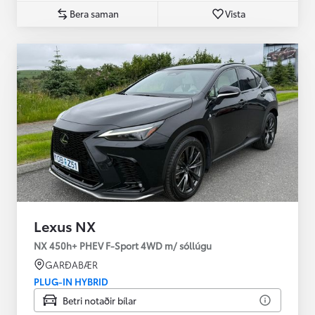
Bera saman
Vista
Lexus NX
NX 450h+ PHEV F-Sport 4WD m/ sóllúgu
GARÐABÆR
PLUG-IN HYBRID
Betri notaðir bílar