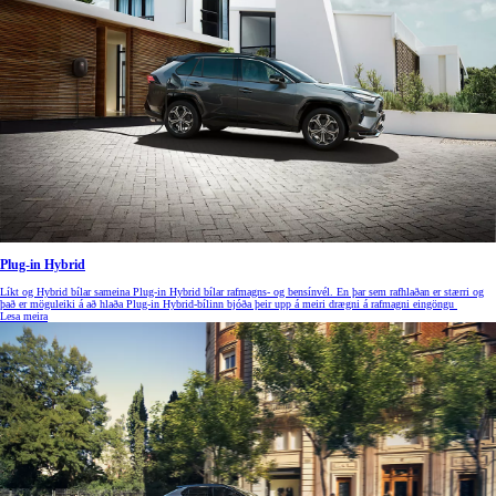
Plug-in Hybrid
Líkt og Hybrid bílar sameina Plug-in Hybrid bílar rafmagns- og bensínvél. En þar sem rafhlaðan er stærri og
það er möguleiki á að hlaða Plug-in Hybrid-bílinn bjóða þeir upp á meiri drægni á rafmagni eingöngu
Lesa meira