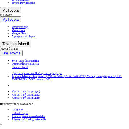
Toyota Reykjanesbæ
MyToyota
MyToyota
MyToyota
MyToyota app
Mínar síður
Margmiðlun
Algengar spurningar
Toyota á Íslandi
Toyota á Íslandi
Um Toyota
Sölu- og þjónustuaðilar
Opnunartímar söluaðila
Hafa samband
Upplýsingar um meðferð og deilingu gagna
Toyota á Íslandi | Kauptúni 6 | 210 Garðabær | Sími: 570 5070 | Netfang: info@toyota.is | KT:
530171-0279 | VSK. númer 13031
(Opnast í nýjum glugga)
(Opnast í nýjum glugga)
(Opnast í nýjum glugga)
Höfundaréttur © Toyota 2026
Skilmálar
Kökustillingar
Almenn persónuverndarstefna
Aðgengisyfirlýsing vefsvæðis
``