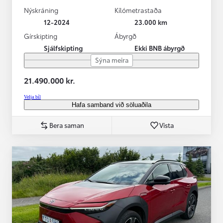
Nýskráning
Kílómetrastaða
12-2024
23.000 km
Gírskipting
Ábyrgð
Sjálfskipting
Ekki BNB ábyrgð
Sýna meira
21.490.000 kr.
Velja bíl
Hafa samband við söluaðila
Bera saman
Vista