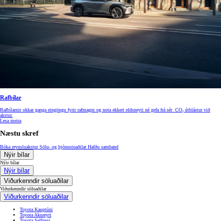
Rafbílar
Rafbílarnir okkar ganga eingöngu fyrir rafmagni og nota ekkert eldsneyti né gefa frá sér CO₂ útblástur við
akstur.
Lesa meira
Næstu skref
Bóka reynsluakstur
Sölu- og þjónustuaðilar
Hafðu samband
Nýir bílar
Nýir bílar
Nýir bílar
Viðurkenndir söluaðilar
Viðurkenndir söluaðilar
Viðurkenndir söluaðilar
Toyota Kauptúni
Toyota Akureyri
Toyota Selfossi