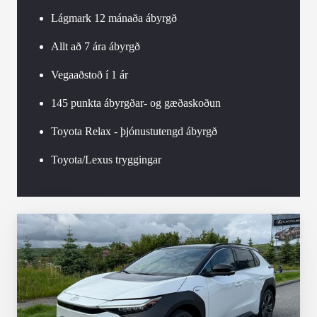
Lágmark 12 mánaða ábyrgð
Allt að 7 ára ábyrgð
Vegaaðstoð í 1 ár
145 punkta ábyrgðar- og gæðaskoðun
Toyota Relax - þjónustutengd ábyrgð
Toyota/Lexus tryggingar