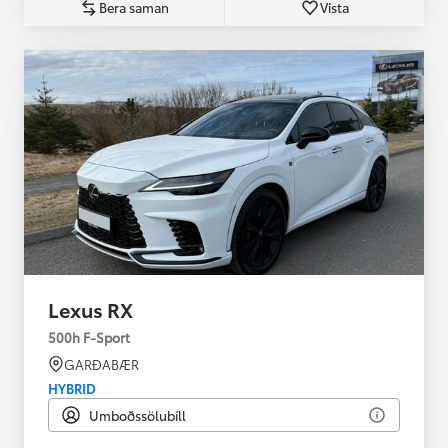
Bera saman
Vista
Lexus RX
500h F-Sport
GARÐABÆR
HYBRID
Umboðssölubíll